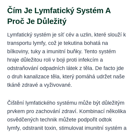
Čím Je Lymfatický Systém A
Proč Je Důležitý
Lymfatický⁢ systém je síť cév ⁤a ‌uzlin, které ⁤slouží⁤ k
transportu‌ lymfy, což je tekutina ‍bohatá⁣ na
bílkoviny,‌ tuky a ​imunitní buňky. Tento⁢ systém
hraje důležitou ​roli v boji proti infekcím a
⁤odstraňování odpadních⁣ látek z​ těla. ​De‍ facto jde
‌o druh kanalizace těla, který pomáhá udržet naše
tkáně ​zdravé a ​vyživované.
Čištění lymfatického ⁤systému může být důležitým
prvkem pro zachování⁤ zdraví. Kombinací několika
osvědčených⁣ technik⁣ můžete podpořit odtok‌
lymfy, odstranit toxin, stimulovat ⁢imunitní‌ systém a