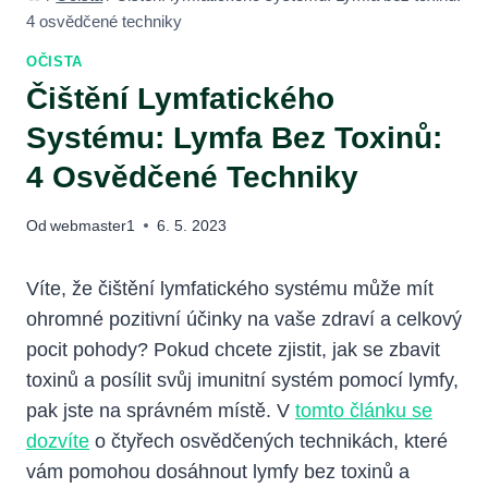
4 osvědčené techniky
OČISTA
Čištění Lymfatického
Systému: Lymfa Bez Toxinů:
4 Osvědčené Techniky
Od
webmaster1
6. 5. 2023
Víte, že čištění lymfatického systému může ‌mít
ohromné‍ pozitivní účinky na​ vaše zdraví a celkový
pocit ​pohody?​ Pokud chcete⁢ zjistit, jak se zbavit ​
toxinů a posílit⁣ svůj‌ imunitní systém pomocí lymfy,
pak jste na správném místě. V‌
tomto článku se
dozvíte
o čtyřech⁤ osvědčených technikách, které
vám pomohou dosáhnout lymfy bez toxinů a