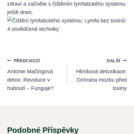
zdraví a začněte s čištěním ⁣lymfatického systému
⁤ještě dnes.
Navigace
PŘEDCHOZÍ
DALŠÍ
Pro
Antonie Mačingová
Hliníková detoxikace:
detox: Revoluce v
Ochrana mozku před
Příspěvek
hubnutí – Funguje?
toxiny
Podobné Příspěvky