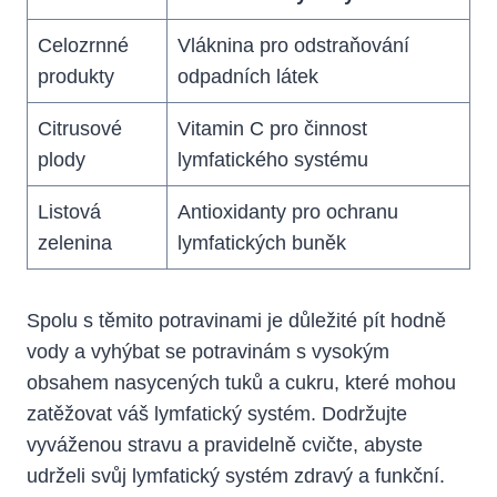
Celozrnné
Vláknina pro⁤ odstraňování
produkty
odpadních látek
Citrusové
Vitamin C ⁣pro ⁢činnost
plody
lymfatického systému
Listová
Antioxidanty pro ‍ochranu
zelenina
lymfatických buněk
Spolu s těmito potravinami ​je⁢ důležité pít hodně
vody a ⁤vyhýbat se potravinám s vysokým
obsahem nasycených⁢ tuků a cukru,‌ které mohou
zatěžovat váš​ lymfatický⁢ systém. Dodržujte
vyváženou stravu a‌ pravidelně cvičte, abyste
udrželi ⁣svůj lymfatický systém zdravý a funkční.