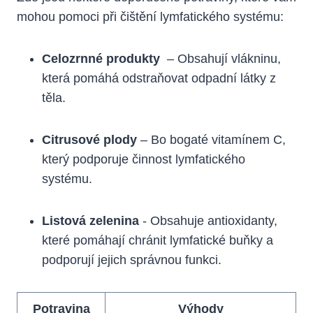
mohou ​pomoci⁣ při čištění lymfatického systému:
Celozrnné produkty
‌ – ‍Obsahují ⁣vlákninu,
která pomáhá⁤ odstraňovat odpadní látky z
‍těla.
Citrusové‍ plody
– Bo ‍bogaté vitamínem⁤ C,
který podporuje činnost lymfatického⁤
systému.
Listová zelenina
​- Obsahuje antioxidanty,​
které⁣ pomáhají chránit lymfatické buňky a
podporují jejich ​správnou funkci.
Potravina
Výhody