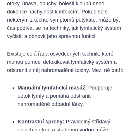
otoky,⁣ únava, opuchy, bolesti kloubů nebo⁣
dokonce náchylnost ⁢k infekcím. Pokud se ⁢s
některým z těchto ⁢symptomů potýkáte, může ⁢být
čas ⁢podívat se na techniky, jak lymfatický systém
vyčistit a obnovit jeho správnou funkci.
Existuje celá řada⁤ osvědčených technik, které
mohou⁣ pomoci detoxikovat lymfatický systém ​a
odstranit z ⁢něj nahromaděné⁤ toxiny. Mezi ‌ně patří:
Manuální lymfatická ⁣masáž:
⁤Podporuje
odtok ⁢lymfy a pomáhá⁢ odstranit
nahromaděné odpadní látky.
Kontrastní sprchy:
Pravidelný střídavý
oplach horkou a studenou vodou může