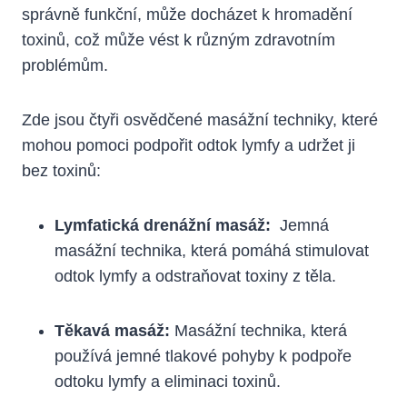
správně funkční, ⁢může docházet k hromadění‍
toxinů, což může vést k ‌různým zdravotním
problémům.
Zde jsou čtyři osvědčené masážní techniky, které
mohou pomoci podpořit odtok lymfy⁣ a udržet ji
bez toxinů:
Lymfatická drenážní ⁣masáž:
​ Jemná
masážní technika, která ⁢pomáhá stimulovat
odtok ‌lymfy a odstraňovat⁢ toxiny z ⁣těla.
Těkavá masáž:
Masážní technika, která
používá jemné tlakové⁤ pohyby k podpoře
odtoku‌ lymfy a eliminaci toxinů.