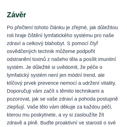
Závěr
Po přečtení tohoto článku je zřejmé, jak ⁤důležitou
roli hraje čištění lymfatického systému‌ pro naše
zdraví a celkový blahobyt. S⁤ pomocí čtyř
osvědčených technik můžeme⁣ podpořit
odstranění toxinů z našeho⁢ těla ​a ‍posílit imunitní
systém. Je důležité‌ si uvědomit, že péče o
lymfatický systém⁣ není jen módní trend, ale
klíčový prvek prevence nemocí a udržení vitality.‍
Doporučuji vám⁢ začít‌ s těmito technikami a⁢
pozorovat, jak se vaše zdraví a pohoda postupně
⁢zlepšují.​ Vaše tělo vám děkuje ‍za každou péči,
kterou mu poskytnete, a vy si zasloužíte‌ žít
zdravě a plně.⁣ Buďte‌ proaktivní ve starosti​ o své