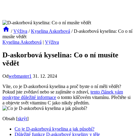
/
Výživa
/
Kyselina Askorbová
/
D-askorbová kyselina: Co o ní
musíte vědět
Kyselina Askorbová
|
Výživa
D-askorbová kyselina: Co o ní musíte
vědět
Od
webmaster1
31. 12. 2024
Víte, co je D-askorbová kyselina a proč byste o ní měli vědět?
Pokud jste zvědaví nebo se zajímáte o zdraví,
tento článek vám
poskytne důležité informace
o tomto klíčovém vitamínu. Přečtěte si
a objevte svět vitaminu C jako nikdy předtím.
Obsah
[
skrýt
]
Co je D-askorbová kyselina a jak působí?
Důležité funkce D-askorbové kyseliny v těle