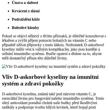
Únava a slabost
Krvácení z dásní
Podráždění kůže
Bolestivé klouby
Pokud se objeví některý z těchto příznaků, je důležité konzultovat s
lékařem a zvýšit příjem potravin bohatých na vitamin C nebo
případně užívat přípravky s touto látkou. Nedostatek D-askorbové
kyseliny může vést k vážným komplikacím, jako jsou kurděje a
selhání imunitního systému. Buďte opatrní a dbáme na to, abyste
měli dostatečný přísun této důležité živiny.
Vliv D-askorbové kyseliny na imunitní
systém a zdraví pokožky
D-askorbová kyselina, známá také pod názvem vitamin C, je
esenciální živina pro fungování našeho imunitního systému. Tento
silný antioxidant pomáhá chránit naše buňky před škodlivými
radikály a podporuje tvorbu bílých krvinek, které bojují proti