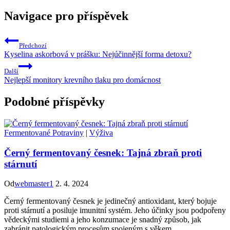
Navigace pro příspěvek
Předchozí
Kyselina askorbová v prášku: Nejúčinnější forma detoxu?
Další
Nejlepší monitory krevního tlaku pro domácnost
Podobné příspěvky
Fermentované Potraviny
|
Výživa
Černý fermentovaný česnek: Tajná zbraň proti
stárnutí
Od
webmaster1
2. 4. 2024
Černý fermentovaný česnek je jedinečný antioxidant, který bojuje
proti stárnutí a posiluje imunitní systém. Jeho účinky jsou podpořeny
vědeckými studiemi a jeho konzumace je snadný způsob, jak
zabránit patologickým procesům spojeným s věkem.