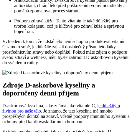
Antioxidační účinky: D-askorbová kyselina působí jako silný
antioxidant, chrání tělo před poškozením volnými radikály a
pomáhá zpomalovat proces stárnutí.
Podpora zdravé kůže: Tento vitamín je také důležitý pro
tvorbu kolagenu, což je klíčové pro zdraví kůže a správnou
hojení ran.
Vzhledem k tomu, že lidské tělo není schopno produkovat vitamín
C samo o sobě, je důležité zajistit dostatečný přísun této látky
prostřednictvím stravy nebo doplňků. Pokud máte zájem o podporu
svého zdraví a wellness, měli byste zahrnout D-askorbovou kyselinu
do své denní rutiny.
Zdroje D-askorbové kyseliny a
doporučený denní příjem
D-askorbová kyselina, také známá jako vitamin C,
je důležitým
živinou pro naše tělo
. Je známo, že tato kyselina má mnoho
prospěšných účinků na zdraví, včetně podpory imunitního systému a
ochrany před kardiovaskulárními chorobami.
Existuje mnoho způsobů, jak získat dostatečné množství D-