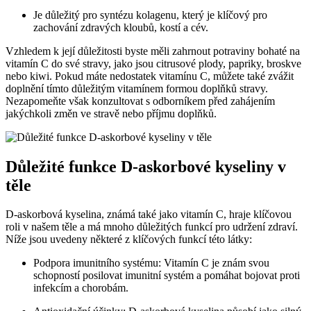
Je důležitý pro syntézu kolagenu, který je klíčový pro
zachování zdravých kloubů, kostí a cév.
Vzhledem k její důležitosti byste měli zahrnout potraviny bohaté na
vitamín C do své stravy, jako jsou citrusové plody, papriky, broskve
nebo kiwi. Pokud máte nedostatek vitamínu C, můžete také zvážit
doplnění tímto důležitým vitamínem formou doplňků stravy.
Nezapomeňte však konzultovat s odborníkem před zahájením
jakýchkoli změn ve stravě nebo příjmu doplňků.
Důležité funkce D-askorbové kyseliny v
těle
D-askorbová kyselina, známá také jako vitamín C, hraje klíčovou
roli v našem těle a má mnoho důležitých funkcí pro udržení zdraví.
Níže jsou uvedeny některé z klíčových funkcí této látky:
Podpora imunitního systému: Vitamín C je znám svou
schopností posilovat imunitní systém a pomáhat bojovat proti
infekcím a chorobám.