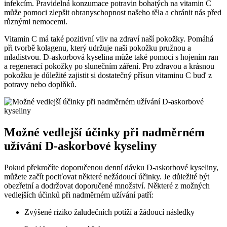
infekcím. Pravidelná konzumace potravin bohatých na vitamin C
může pomoci zlepšit obranyschopnost našeho těla a chránit nás před
různými nemocemi.
Vitamin C má také pozitivní vliv na zdraví naší pokožky. Pomáhá
při tvorbě kolagenu, který udržuje naši pokožku pružnou a
mladistvou. D-askorbová kyselina může také pomoci s hojením ran
a regenerací pokožky po slunečním záření. Pro zdravou a krásnou
pokožku je důležité zajistit si dostatečný přísun vitaminu C buď z
potravy nebo doplňků.
Možné vedlejší účinky při nadměrném
užívání D-askorbové kyseliny
Pokud překročíte doporučenou denní dávku D-askorbové kyseliny,
můžete začít pociťovat některé nežádoucí účinky. Je důležité být
obezřetní a dodržovat doporučené množství. Některé z možných
vedlejších účinků při nadměrném užívání patří:
Zvýšené riziko žaludečních potíží a žádoucí následky