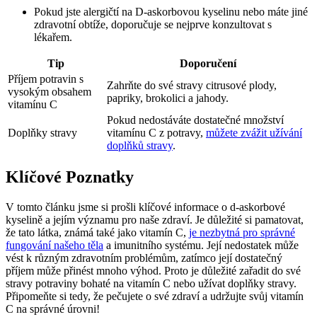
Pokud jste alergičtí na D-askorbovou kyselinu nebo máte jiné
zdravotní obtíže, doporučuje se nejprve konzultovat s
lékařem.
Tip
Doporučení
Příjem potravin s
Zahrňte do své stravy citrusové plody,
vysokým obsahem
papriky, brokolici a jahody.
vitamínu C
Pokud nedostáváte dostatečné množství
Doplňky stravy
vitamínu C z potravy,
můžete zvážit užívání
doplňků stravy
.
Klíčové Poznatky
V tomto článku jsme si prošli klíčové informace o d-askorbové
kyselině a jejím významu pro naše zdraví. Je důležité si pamatovat,
že tato látka, známá také jako vitamín C,
je nezbytná pro správné
fungování našeho těla
a imunitního systému. Její nedostatek může
vést k různým zdravotním problémům, zatímco její dostatečný
příjem může přinést mnoho výhod. Proto je důležité zařadit do své
stravy potraviny bohaté na vitamín C nebo užívat doplňky stravy.
Připomeňte si tedy, že pečujete o své zdraví a udržujte svůj vitamín
C na správné úrovni!