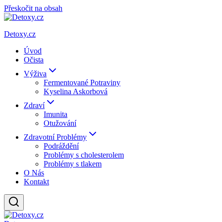
Přeskočit na obsah
Detoxy.cz
Úvod
Očista
Výživa
Fermentované Potraviny
Kyselina Askorbová
Zdraví
Imunita
Otužování
Zdravotní Problémy
Podráždění
Problémy s cholesterolem
Problémy s tlakem
O Nás
Kontakt