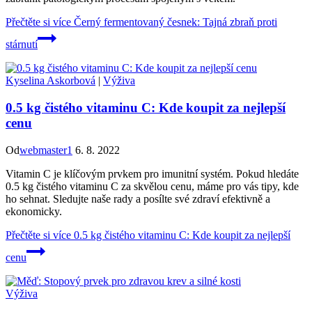
Přečtěte si více
Černý fermentovaný česnek: Tajná zbraň proti
stárnutí
Kyselina Askorbová
|
Výživa
0.5 kg čistého vitaminu C: Kde koupit za nejlepší
cenu
Od
webmaster1
6. 8. 2022
Vitamin C je klíčovým prvkem pro imunitní systém. Pokud hledáte
0.5 kg čistého vitaminu C za skvělou cenu, máme pro vás tipy, kde
ho sehnat. Sledujte naše rady a posílte své zdraví efektivně a
ekonomicky.
Přečtěte si více
0.5 kg čistého vitaminu C: Kde koupit za nejlepší
cenu
Výživa