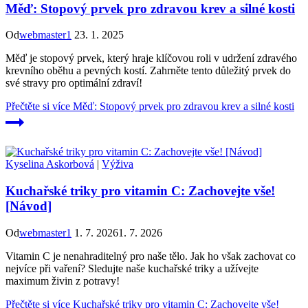
Měď: Stopový prvek pro zdravou krev a silné kosti
Od
webmaster1
23. 1. 2025
Měď je stopový prvek, který hraje klíčovou roli v udržení zdravého
krevního oběhu a pevných kostí. Zahrněte tento důležitý prvek do
své stravy pro optimální zdraví!
Přečtěte si více
Měď: Stopový prvek pro zdravou krev a silné kosti
Kyselina Askorbová
|
Výživa
Kuchařské triky pro vitamin C: Zachovejte vše!
[Návod]
Od
webmaster1
1. 7. 2026
1. 7. 2026
Vitamin C je nenahraditelný pro naše tělo. Jak ho však zachovat co
nejvíce při vaření? Sledujte naše kuchařské triky a užívejte
maximum živin z potravy!
Přečtěte si více
Kuchařské triky pro vitamin C: Zachovejte vše!