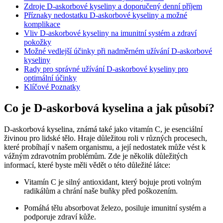
Zdroje D-askorbové kyseliny a doporučený denní příjem
Příznaky nedostatku D-askorbové kyseliny a možné
komplikace
Vliv D-askorbové kyseliny na imunitní systém a zdraví
pokožky
Možné vedlejší účinky při nadměrném užívání D-askorbové
kyseliny
Rady pro správné užívání D-askorbové kyseliny pro
optimální účinky
Klíčové Poznatky
Co je D-askorbová kyselina a jak působí?
D-askorbová kyselina, známá také jako vitamín C, je esenciální
živinou pro lidské tělo. Hraje důležitou roli v různých procesech,
které probíhají v našem organismu, a její nedostatek může vést k
vážným zdravotním problémům. Zde je několik důležitých
informací, které byste měli vědět o této důležité látce:
Vitamín C je silný antioxidant, který bojuje proti volným
radikálům a chrání naše buňky před poškozením.
Pomáhá tělu absorbovat železo, posiluje imunitní systém a
podporuje zdraví kůže.