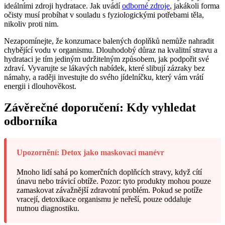
ideálními zdroji hydratace. Jak uvádí
odborné zdroje
, jakákoli forma
očisty musí probíhat v souladu s fyziologickými potřebami těla,
nikoliv proti nim.
Nezapomínejte, že konzumace balených doplňků nemůže nahradit
chybějící vodu v organismu. Dlouhodobý důraz na kvalitní stravu a
hydrataci je tím jediným udržitelným způsobem, jak podpořit své
zdraví. Vyvarujte se lákavých nabídek, které slibují zázraky bez
námahy, a raději investujte do svého jídelníčku, který vám vrátí
energii i dlouhověkost.
Závěrečné doporučení: Kdy vyhledat
odborníka
Upozornění: Detox jako maskovací manévr
Mnoho lidí sahá po komerčních doplňcích stravy, když cítí
únavu nebo trávicí obtíže. Pozor: tyto produkty mohou pouze
zamaskovat závažnější zdravotní problém. Pokud se potíže
vracejí, detoxikace organismu je neřeší, pouze oddaluje
nutnou diagnostiku.