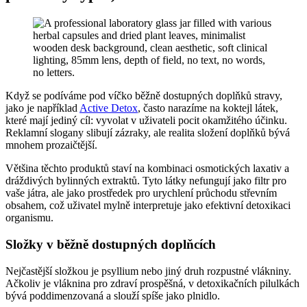
Když se podíváme pod víčko běžně dostupných doplňků stravy,
jako je například
Active Detox
, často narazíme na koktejl látek,
které mají jediný cíl: vyvolat v uživateli pocit okamžitého účinku.
Reklamní slogany slibují zázraky, ale realita složení doplňků bývá
mnohem prozaičtější.
Většina těchto produktů staví na kombinaci osmotických laxativ a
dráždivých bylinných extraktů. Tyto látky nefungují jako filtr pro
vaše játra, ale jako prostředek pro urychlení průchodu střevním
obsahem, což uživatel mylně interpretuje jako efektivní detoxikaci
organismu.
Složky v běžně dostupných doplňcích
Nejčastější složkou je psyllium nebo jiný druh rozpustné vlákniny.
Ačkoliv je vláknina pro zdraví prospěšná, v detoxikačních pilulkách
bývá poddimenzovaná a slouží spíše jako plnidlo.