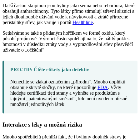
Další častou skupinou jsou byliny jako senna nebo rebarbora, které
obsahují anthrachinony. Tyto látky přímo stimulují střevní sliznici a
jejich dlouhodobé užívání vede k návykovosti a ztrátě přirozené
peristaltiky střev, jak varuje i portál
Healthline
.
Setkáváme se také s přidaným hořčíkem ve formě oxidu, který
působí projímavě. Výrobci často spoléhají na to, že náhlý pokles
hmotnosti v důsledku ztráty vody a vyprazdňování střev přesvědčí
uživatele o „očištění“.
PRO-TIP: Čtěte etikety jako detektiv
Nenechte se zlákat označením „přírodní“. Mnoho doplňků
obsahuje skryté složky, na které upozorňuje
FDA
. Vždy
hledejte certifikaci třetí strany a vyhněte se produktům s
tajnými „patentovanými směsmi“, kde není uvedeno přesné
množství jednotlivých látek.
Interakce s léky a možná rizika
Mnoho spotřebitelů přehlíží fakt, že i bylinný doplněk stravy je