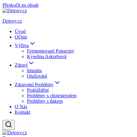
Přeskočit na obsah
Detoxy.cz
Úvod
Očista
Výživa
Fermentované Potraviny
Kyselina Askorbová
Zdraví
Imunita
Otužování
Zdravotní Problémy
Podráždění
Problémy s cholesterolem
Problémy s tlakem
O Nás
Kontakt