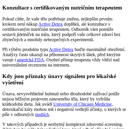
Konzultace s certifikovaným nutričním terapeutem
Pokud cítíte, že vaše tělo potřebuje změnu, nejlepším prvním
krokem není nákup
Active Detox
doplňků, ale konzultace s
certifikovaným nutričním terapeutem. Odborník vám pomůže
sestavit jídelníček na míru, který podpoří vaše celkové zdraví bez
zbytečných a mnohdy nebezpečných experimentů.
Při výběru produktu typu
Active Detox
buďte maximálně obezřetní.
Analýzy často ukazují na přítomnost skrytých látek, před kterými
varuje i
americká FDA
. Osobní přístup terapeuta vždy vítězí nad
univerzálními recenzemi na internetu.
Kdy jsou příznaky únavy signálem pro lékařské
vyšetření
Únava, nevysvětlitelné hubnutí nebo dlouhodobé zažívací potíže
nejsou běžným projevem zaneseného těla, který by vyřešila
krátkodobá dieta. Jak uvádí
University of Chicago Medicine
,
detoxikační kúry mohou mít i negativní vedlejší účinky, o kterých se
píše v odborných
studiích
.
V takových případech je nezbytný komplexní zdravotní screening.