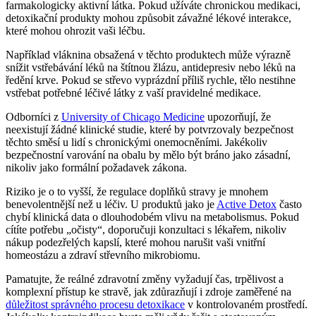
farmakologicky aktivní látka. Pokud užíváte chronickou medikaci,
detoxikační produkty mohou způsobit závažné lékové interakce,
které mohou ohrozit vaši léčbu.
Například vláknina obsažená v těchto produktech může výrazně
snížit vstřebávání léků na štítnou žlázu, antidepresiv nebo léků na
ředění krve. Pokud se střevo vyprázdní příliš rychle, tělo nestihne
vstřebat potřebné léčivé látky z vaší pravidelné medikace.
Odborníci z
University of Chicago Medicine
upozorňují, že
neexistují žádné klinické studie, které by potvrzovaly bezpečnost
těchto směsí u lidí s chronickými onemocněními. Jakékoliv
bezpečnostní varování na obalu by mělo být bráno jako zásadní,
nikoliv jako formální požadavek zákona.
Riziko je o to vyšší, že regulace doplňků stravy je mnohem
benevolentnější než u léčiv. U produktů jako je
Active Detox
často
chybí klinická data o dlouhodobém vlivu na metabolismus. Pokud
cítíte potřebu „očisty“, doporučuji konzultaci s lékařem, nikoliv
nákup podezřelých kapslí, které mohou narušit vaši vnitřní
homeostázu a zdraví střevního mikrobiomu.
Pamatujte, že reálné zdravotní změny vyžadují čas, trpělivost a
komplexní přístup ke stravě, jak zdůrazňují i zdroje zaměřené na
důležitost správného procesu detoxikace
v kontrolovaném prostředí.