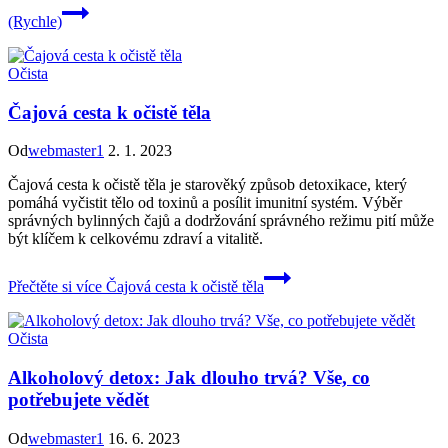
(Rychle)
Očista
Čajová cesta k očistě těla
Od
webmaster1
2. 1. 2023
Čajová cesta k očistě těla je starověký způsob detoxikace, který
pomáhá vyčistit tělo od toxinů a posílit imunitní systém. Výběr
správných bylinných čajů a dodržování správného režimu pití může
být klíčem k celkovému zdraví a vitalitě.
Přečtěte si více
Čajová cesta k očistě těla
Očista
Alkoholový detox: Jak dlouho trvá? Vše, co
potřebujete vědět
Od
webmaster1
16. 6. 2023