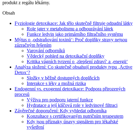
produkt z regálu lékárny.
Obsah
Fyziologie detoxikace: Jak tělo skutečně filtruje odpadní látky
Role jater v metabolismu a odbourávání látek
Funkce ledvin jako primárního filtračního systému
Mýtus o ‚odstraňování toxinů‘: Proč doplňky stravy nejsou
zázračným řešením
Varování odborníků
Vědecký pohled na detoxikační doplňky
Kritika vágních tvrzení o ‚zlepšení zdraví‘ a ‚energii‘
Analýza složení: Co skutečně obsahují produkty typu ‚Active
Detox‘?
Složky v běžně dostupných doplňcích
Interakce s léky a možná rizika
Endogenní vs. exogenní detoxikace: Podpora přirozených
procesů
Výživa pro podporu jaterní funkce
Hydratace a její klíčová role v ledvinové filtraci
Závěrečné doporučení: Kdy vyhledat odborníka
Konzultace s certifikovaným nutričním terapeutem
Kdy jsou příznaky únavy signálem pro lékařské
vyšetření