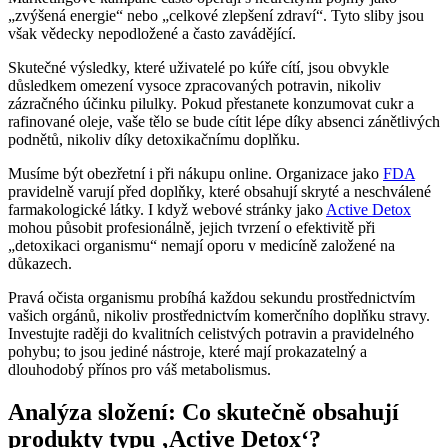
„zvýšená energie“ nebo „celkové zlepšení zdraví“. Tyto sliby jsou
však vědecky nepodložené a často zavádějící.
Skutečné výsledky, které uživatelé po kúře cítí, jsou obvykle
důsledkem omezení vysoce zpracovaných potravin, nikoliv
zázračného účinku pilulky. Pokud přestanete konzumovat cukr a
rafinované oleje, vaše tělo se bude cítit lépe díky absenci zánětlivých
podnětů, nikoliv díky detoxikačnímu doplňku.
Musíme být obezřetní i při nákupu online. Organizace jako
FDA
pravidelně varují před doplňky, které obsahují skryté a neschválené
farmakologické látky. I když webové stránky jako
Active Detox
mohou působit profesionálně, jejich tvrzení o efektivitě při
„detoxikaci organismu“ nemají oporu v medicíně založené na
důkazech.
Pravá očista organismu probíhá každou sekundu prostřednictvím
vašich orgánů, nikoliv prostřednictvím komerčního doplňku stravy.
Investujte raději do kvalitních celistvých potravin a pravidelného
pohybu; to jsou jediné nástroje, které mají prokazatelný a
dlouhodobý přínos pro váš metabolismus.
Analýza složení: Co skutečně obsahují
produkty typu ‚Active Detox‘?