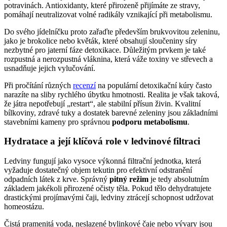
potravinách. Antioxidanty, které přirozeně přijímáte ze stravy,
pomáhají neutralizovat volné radikály vznikající při metabolismu.
Do svého jídelníčku proto zařaďte především brukvovitou zeleninu,
jako je brokolice nebo květák, které obsahují sloučeniny síry
nezbytné pro jaterní fáze detoxikace. Důležitým prvkem je také
rozpustná a nerozpustná vláknina, která váže toxiny ve střevech a
usnadňuje jejich vylučování.
Při pročítání různých
recenzí
na populární detoxikační kúry často
narazíte na sliby rychlého úbytku hmotnosti. Realita je však taková,
že játra nepotřebují „restart“, ale stabilní přísun živin. Kvalitní
bílkoviny, zdravé tuky a dostatek barevné zeleniny jsou základními
stavebními kameny pro správnou
podporu metabolismu
.
Hydratace a její klíčová role v ledvinové filtraci
Ledviny fungují jako vysoce výkonná filtrační jednotka, která
vyžaduje dostatečný objem tekutin pro efektivní odstranění
odpadních látek z krve. Správný
pitný režim
je tedy absolutním
základem jakékoli přirozené očisty těla. Pokud tělo dehydratujete
drastickými projímavými čaji, ledviny ztrácejí schopnost udržovat
homeostázu.
Čistá pramenitá voda, neslazené bylinkové čaje nebo vývary jsou