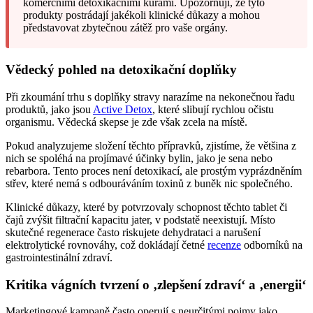
komerčními detoxikačními kúrami. Upozorňují, že tyto
produkty postrádají jakékoli klinické důkazy a mohou
představovat zbytečnou zátěž pro vaše orgány.
Vědecký pohled na detoxikační doplňky
Při zkoumání trhu s doplňky stravy narazíme na nekonečnou řadu
produktů, jako jsou
Active Detox
, které slibují rychlou očistu
organismu. Vědecká skepse je zde však zcela na místě.
Pokud analyzujeme složení těchto přípravků, zjistíme, že většina z
nich se spoléhá na projímavé účinky bylin, jako je sena nebo
rebarbora. Tento proces není detoxikací, ale prostým vyprázdněním
střev, které nemá s odbouráváním toxinů z buněk nic společného.
Klinické důkazy, které by potvrzovaly schopnost těchto tablet či
čajů zvýšit filtrační kapacitu jater, v podstatě neexistují. Místo
skutečné regenerace často riskujete dehydrataci a narušení
elektrolytické rovnováhy, což dokládají četné
recenze
odborníků na
gastrointestinální zdraví.
Kritika vágních tvrzení o ‚zlepšení zdraví‘ a ‚energii‘
Marketingové kampaně často operují s neurčitými pojmy jako