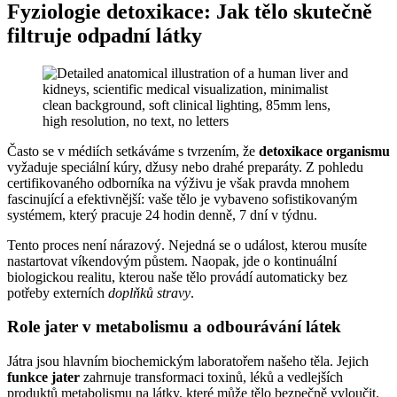
Fyziologie detoxikace: Jak tělo skutečně
filtruje odpadní látky
Často se v médiích setkáváme s tvrzením, že
detoxikace organismu
vyžaduje speciální kúry, džusy nebo drahé preparáty. Z pohledu
certifikovaného odborníka na výživu je však pravda mnohem
fascinující a efektivnější: vaše tělo je vybaveno sofistikovaným
systémem, který pracuje 24 hodin denně, 7 dní v týdnu.
Tento proces není nárazový. Nejedná se o událost, kterou musíte
nastartovat víkendovým půstem. Naopak, jde o kontinuální
biologickou realitu, kterou naše tělo provádí automaticky bez
potřeby externích
doplňků stravy
.
Role jater v metabolismu a odbourávání látek
Játra jsou hlavním biochemickým laboratořem našeho těla. Jejich
funkce jater
zahrnuje transformaci toxinů, léků a vedlejších
produktů metabolismu na látky, které může tělo bezpečně vyloučit.