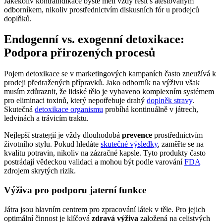
Jakékoliv kontraindikace byste měli vždy řešit s atestovaným
odborníkem, nikoliv prostřednictvím diskusních fór u prodejců
doplňků.
Endogenní vs. exogenní detoxikace:
Podpora přirozených procesů
Pojem detoxikace se v marketingových kampaních často zneužívá k
prodeji předražených přípravků. Jako odborník na výživu však
musím zdůraznit, že lidské tělo je vybaveno komplexním systémem
pro eliminaci toxinů, který nepotřebuje drahý
doplněk stravy
.
Skutečná
detoxikace organismu
probíhá kontinuálně v játrech,
ledvinách a trávicím traktu.
Nejlepší strategií je vždy dlouhodobá
prevence
prostřednictvím
životního stylu. Pokud hledáte
skutečné výsledky
, zaměřte se na
kvalitu potravin, nikoliv na zázračné kapsle. Tyto produkty často
postrádají vědeckou validaci a mohou být podle varování
FDA
zdrojem skrytých rizik.
Výživa pro podporu jaterní funkce
Játra jsou hlavním centrem pro zpracování látek v těle. Pro jejich
optimální činnost je klíčová
zdravá výživa
založená na celistvých