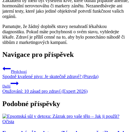
Základem by mělo být vyšetření krve, které odhalí případné anémie,
hormonální nerovnováhu či markery zánětu. Nezanedbávejte ani
jaterní testy, které jako jediné objektivně potvrdí funkčnost vašich
orgánů.
Pamatujte, že žádný doplněk stravy nenahradí lékařskou
diagnostiku. Pokud máte pochybnosti o svém stavu, vyhledejte
lékaře. Zdraví je příliš cenné na to, aby bylo ponecháno náhodě či
slibům z marketingových kampaní.
Navigace pro příspěvek
Předchozí
Spodně kvašené pivo: Je skutečně zdravé? (Pravda)
Další
Otužování: 10 zásad pro zdraví (Expert 2026)
Podobné příspěvky
Očista