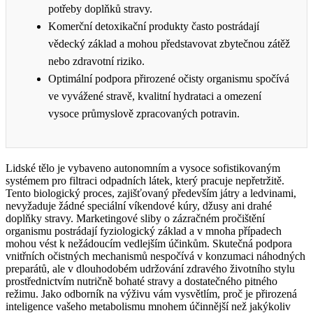
potřeby doplňků stravy.
Komerční detoxikační produkty často postrádají
vědecký základ a mohou představovat zbytečnou zátěž
nebo zdravotní riziko.
Optimální podpora přirozené očisty organismu spočívá
ve vyvážené stravě, kvalitní hydrataci a omezení
vysoce průmyslově zpracovaných potravin.
Lidské tělo je vybaveno autonomním a vysoce sofistikovaným
systémem pro filtraci odpadních látek, který pracuje nepřetržitě.
Tento biologický proces, zajišťovaný především játry a ledvinami,
nevyžaduje žádné speciální víkendové kúry, džusy ani drahé
doplňky stravy. Marketingové sliby o zázračném pročištění
organismu postrádají fyziologický základ a v mnoha případech
mohou vést k nežádoucím vedlejším účinkům. Skutečná podpora
vnitřních očistných mechanismů nespočívá v konzumaci náhodných
preparátů, ale v dlouhodobém udržování zdravého životního stylu
prostřednictvím nutričně bohaté stravy a dostatečného pitného
režimu. Jako odborník na výživu vám vysvětlím, proč je přirozená
inteligence vašeho metabolismu mnohem účinnější než jakýkoliv