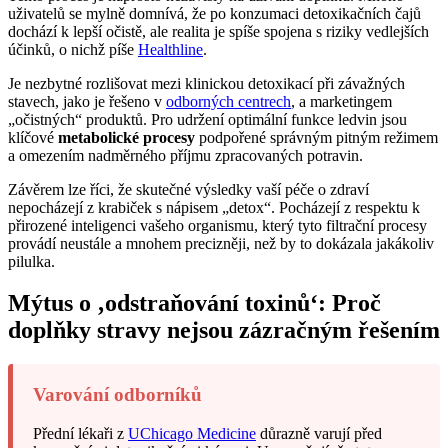
uživatelů se mylně domnívá, že po konzumaci detoxikačních čajů
dochází k lepší očistě, ale realita je spíše spojena s riziky vedlejších
účinků, o nichž píše
Healthline
.
Je nezbytné rozlišovat mezi klinickou detoxikací při závažných
stavech, jako je řešeno v
odborných centrech
, a marketingem
„očistných“ produktů. Pro udržení optimální funkce ledvin jsou
klíčové
metabolické procesy
podpořené správným pitným režimem
a omezením nadměrného příjmu zpracovaných potravin.
Závěrem lze říci, že skutečné výsledky vaší péče o zdraví
nepocházejí z krabiček s nápisem „detox“. Pocházejí z respektu k
přirozené inteligenci vašeho organismu, který tyto filtrační procesy
provádí neustále a mnohem precizněji, než by to dokázala jakákoliv
pilulka.
Mýtus o ‚odstraňování toxinů‘: Proč
doplňky stravy nejsou zázračným řešením
Varování odborníků
Přední lékaři z
UChicago Medicine
důrazně varují před