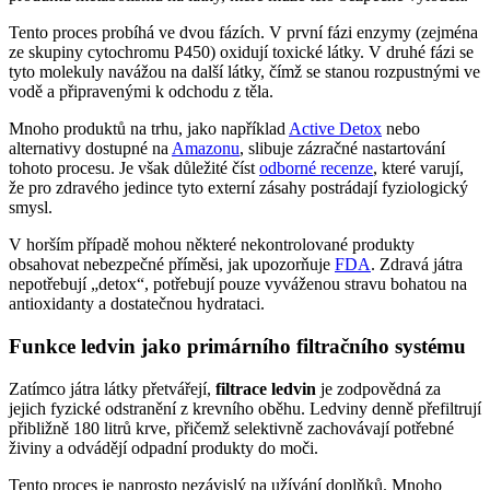
Tento proces probíhá ve dvou fázích. V první fázi enzymy (zejména
ze skupiny cytochromu P450) oxidují toxické látky. V druhé fázi se
tyto molekuly navážou na další látky, čímž se stanou rozpustnými ve
vodě a připravenými k odchodu z těla.
Mnoho produktů na trhu, jako například
Active Detox
nebo
alternativy dostupné na
Amazonu
, slibuje zázračné nastartování
tohoto procesu. Je však důležité číst
odborné recenze
, které varují,
že pro zdravého jedince tyto externí zásahy postrádají fyziologický
smysl.
V horším případě mohou některé nekontrolované produkty
obsahovat nebezpečné příměsi, jak upozorňuje
FDA
. Zdravá játra
nepotřebují „detox“, potřebují pouze vyváženou stravu bohatou na
antioxidanty a dostatečnou hydrataci.
Funkce ledvin jako primárního filtračního systému
Zatímco játra látky přetvářejí,
filtrace ledvin
je zodpovědná za
jejich fyzické odstranění z krevního oběhu. Ledviny denně přefiltrují
přibližně 180 litrů krve, přičemž selektivně zachovávají potřebné
živiny a odvádějí odpadní produkty do moči.
Tento proces je naprosto nezávislý na užívání doplňků. Mnoho