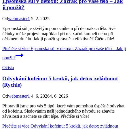
Epsomská sůl v detoxu: Zázrak pro vaše tělo – Jak
ji použít?
Od
webmaster1
5. 2. 2025
Epsomská sůl je skvělým pomocníkem při detoxikaci těla. Své
účinky může projevit například při relaxační koupeli nebo při
očistném rituálu. Jak ji použít správně a efektivně? Čtěte dále!
Přečtěte si více
Epsomská sůl v detoxu: Zázrak pro vaše tělo – Jak ji
použít?
Očista
Odvykání kofeinu: 5 kroků, jak detox zvládnout
(Rychle)
Od
webmaster1
4. 6. 2026
4. 6. 2026
Připravili jsme pro vás 5 tipů, které vám pomohou úspěšně odvykat
od kofeinu. Sledováním naší jednoduchého návodu se zbavíte
závislosti a začnete se cítit lépe. Přečtěte si více!
Přečtěte si více
Odvykání kofeinu: 5 kroků, jak detox zvládnout