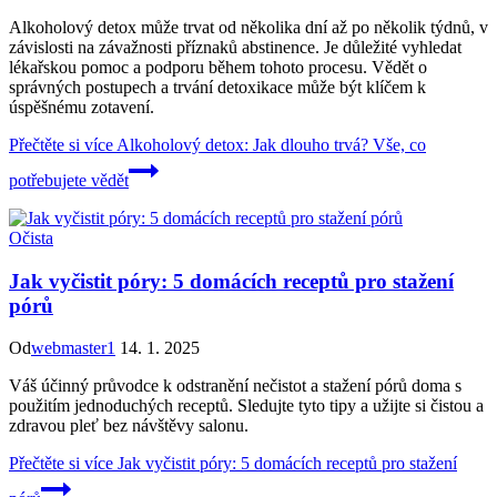
Alkoholový detox může trvat od několika dní až po několik týdnů, v
závislosti na závažnosti příznaků abstinence. Je důležité vyhledat
lékařskou pomoc a podporu během tohoto procesu. Vědět o
správných postupech a trvání detoxikace může být klíčem k
úspěšnému zotavení.
Přečtěte si více
Alkoholový detox: Jak dlouho trvá? Vše, co
potřebujete vědět
Očista
Jak vyčistit póry: 5 domácích receptů pro stažení
pórů
Od
webmaster1
14. 1. 2025
Váš účinný průvodce k odstranění nečistot a stažení pórů doma s
použitím jednoduchých receptů. Sledujte tyto tipy a užijte si čistou a
zdravou pleť bez návštěvy salonu.
Přečtěte si více
Jak vyčistit póry: 5 domácích receptů pro stažení