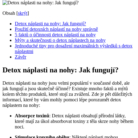
Obsah
[
skrýt
]
Detox náplasti na nohy: Jak fungují?
Použití detoxních náplastí na nohy správně
5 faktů o ⁣účinnosti ‌detox náplastí‍ na nohy
Mýty a skutečnosti o detox náplastech na nohy
Jednoduché tipy pro dosažení maximálních výsledků s detox
náplastmi
Závěr
Detox náplasti na nohy: Jak fungují?
Detox náplasti na nohy jsou velmi‌ populární v ​současné době, ale
jak fungují a jsou skutečně účinné? Existuje mnoho faktů a mýtů
kolem těchto ‍produktů, které stojí za zvážení. ‌Zde je pět důležitých
informací, které by vám ‍mohly pomoci ‌lépe porozumět detox
náplastem na nohy:
Absorpce⁣ toxinů
: Detox náplasti obsahují přírodní⁢ látky,
které⁤ mají za⁣ úkol ⁤absorbovat ‍toxiny z těla skrze⁤ nohy během
noci.
Stimulace krevního oběhu
: Některé náplasti ​mohou