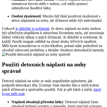
stimulovat krevní oběh v nohou, což může pomoci⁤
odstraňovat škodlivé látky.
Osobní zkušenosti
: Mnoho lidí hlásí⁤ pozitivní zkušenosti ‌s
detox náplastmi na nohy,⁣ ale účinnost⁤ může být individuální.
Celkově
je důležité si uvědomit
, že detox⁢ náplasti na nohy mohou⁢
být užitečným doplňkem k ⁣zdravému ⁣životnímu stylu, ale neexistuje
žádný vědecký důkaz o jejich ⁤účinnosti. Je důležité si uvědomit, ‌že
‍každý člověk reaguje odlišně na​ různé druhy ⁤léčivých opatření.
Měli byste konzultovat se svým lékařem, pokud máte podezření ‌na
⁢závažné zdravotní problémy a ‌hledáte vhodnou⁢ detoxikační metodu.
Použití detoxních náplastí na nohy
správně
Detoxní náplasti na nohy se staly populárním⁣ způsobem, jak
podpořit detoxikaci těla.⁢ Existuje​ však mnoho fám a mýtů kolem
jejich účinnosti a⁣ správného použití. Zde je pět⁤ faktů a ‌mýtů,
které
byste měli znát
:
Náplasti obsahují přírodní ⁣látky
: Detoxní náplasti často
obsahují bylinné extrakty ‌a minerály, které mají ⁢být schopny⁣