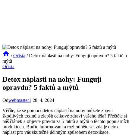
/
Očista
/
Detox náplasti na nohy: Fungují opravdu? 5 faktů a
mýtů
Očista
Detox náplasti na nohy: Fungují
opravdu? 5 faktů a mýtů
Od
webmaster1
28. 4. 2024
Věříte, že se pomocí detox náplastí na ​nohy můžete zbavit
škodlivých toxinů a ⁣zlepšit celkové zdraví vašeho​ těla? Přečtěte si
náš článek a​ objevte pravdu za‌ 5 faktů⁢ a mýtů o těchto populárních​
produktech. Buďte informovaní a rozhodněte se, ‌zda je detox
⁤náplast ⁤pro vás⁤ skutečně účinným⁣ způsobem detoxikace.