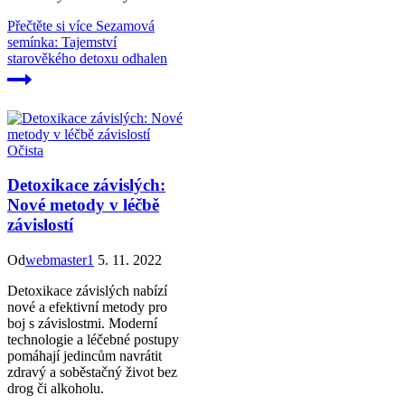
Přečtěte si více
Sezamová
semínka: Tajemství
starověkého detoxu odhalen
Očista
Detoxikace závislých:
Nové metody v léčbě
závislostí
Od
webmaster1
5. 11. 2022
Detoxikace závislých nabízí
nové a efektivní metody pro
boj s závislostmi. Moderní
technologie a léčebné postupy
pomáhají jedincům navrátit
zdravý a soběstačný život bez
drog či alkoholu.