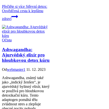
Přečtěte si více
Střevní detox:
Osvědčená cesta k lepšímu
zdraví
Očista
Ashwagandha:
Ajurvédský elixír pro
hloubkovou detox kúru
Od
webmaster1
11. 12. 2023
Ashwagandha, známý také
jako „indický ženšen“, je
ajurvédský bylinný elixír, který
se používá pro hloubkovou
detoxikační kúru. Tento
adaptogen pomáhá tělu
zvládnout stres a zlepšuje
obecné pocity pohody.