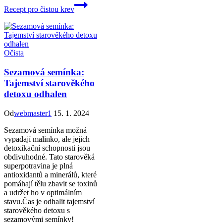
Recept pro čistou krev
Očista
Sezamová semínka:
Tajemství starověkého
detoxu odhalen
Od
webmaster1
15. 1. 2024
Sezamová semínka možná
vypadají malinko, ale jejich
detoxikační schopnosti jsou
obdivuhodné. Tato starověká
superpotravina je plná
antioxidantů a minerálů, které
pomáhají tělu zbavit se toxinů
a udržet ho v optimálním
stavu.Čas je odhalit tajemství
starověkého detoxu s
sezamovými semínky!