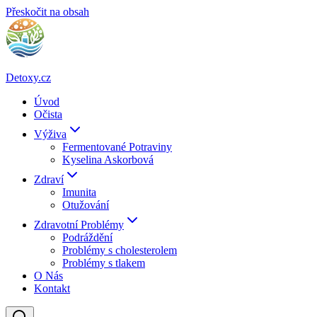
Přeskočit na obsah
Detoxy.cz
Úvod
Očista
Výživa
Fermentované Potraviny
Kyselina Askorbová
Zdraví
Imunita
Otužování
Zdravotní Problémy
Podráždění
Problémy s cholesterolem
Problémy s tlakem
O Nás
Kontakt