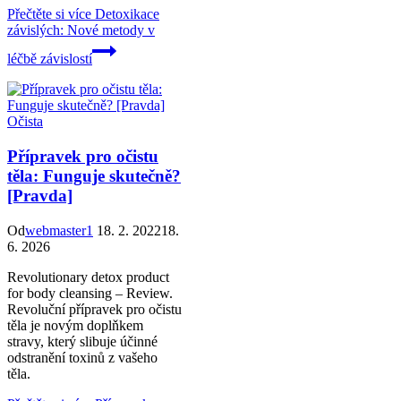
Přečtěte si více
Detoxikace
závislých: Nové metody v
léčbě závislostí
Očista
Přípravek pro očistu
těla: Funguje skutečně?
[Pravda]
Od
webmaster1
18. 2. 2022
18.
6. 2026
Revolutionary detox product
for body cleansing – Review.
Revoluční přípravek pro očistu
těla je novým doplňkem
stravy, který slibuje účinné
odstranění toxinů z vašeho
těla.