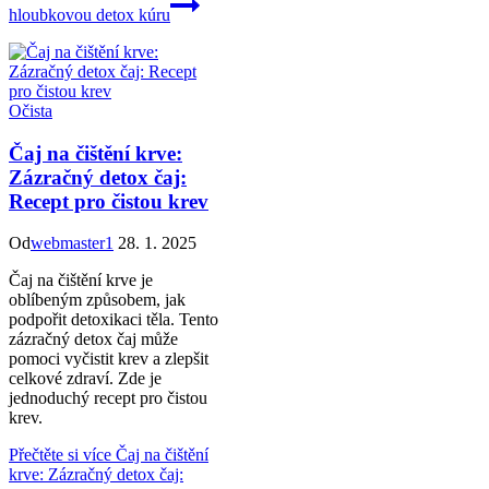
hloubkovou detox kúru
Očista
Čaj na čištění krve:
Zázračný detox čaj:
Recept pro čistou krev
Od
webmaster1
28. 1. 2025
Čaj na čištění krve je
oblíbeným způsobem, jak
podpořit detoxikaci těla. Tento
zázračný detox čaj může
pomoci vyčistit krev a zlepšit
celkové zdraví. Zde je
jednoduchý recept pro čistou
krev.
Přečtěte si více
Čaj na čištění
krve: Zázračný detox čaj: