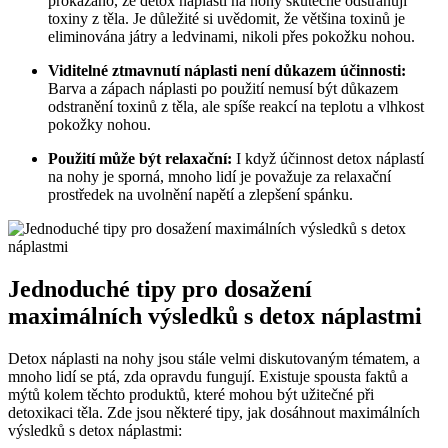
prokázáno, že detox náplasti na nohy skutečně odstraňují
toxiny z těla. Je důležité si uvědomit, ⁤že většina toxinů je
eliminována játry a ledvinami, ‌nikoli přes pokožku nohou.
Viditelné ztmavnutí náplasti není důkazem účinnosti:
Barva a‍ zápach náplasti po použití nemusí být důkazem
odstranění toxinů z těla, ale spíše reakcí na teplotu a⁢ vlhkost
pokožky nohou.
Použití ‌může být relaxační:
I když účinnost detox náplastí
na nohy je sporná, mnoho lidí je považuje za relaxační
prostředek na uvolnění napětí a zlepšení spánku.
Jednoduché tipy pro dosažení
maximálních výsledků s detox náplastmi
Detox náplasti na nohy jsou stále velmi diskutovaným tématem, a
mnoho⁢ lidí se ptá, zda opravdu fungují. Existuje spousta faktů a
mýtů kolem⁣ těchto produktů, které mohou být užitečné při
detoxikaci těla. Zde jsou některé tipy, jak dosáhnout maximálních
výsledků s detox náplastmi: