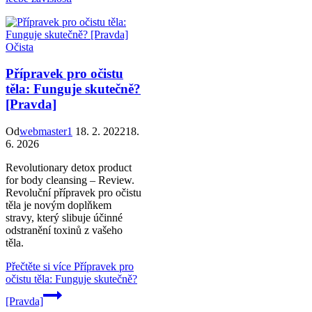
Očista
Přípravek pro očistu
těla: Funguje skutečně?
[Pravda]
Od
webmaster1
18. 2. 2022
18.
6. 2026
Revolutionary detox product
for body cleansing – Review.
Revoluční přípravek pro očistu
těla je novým doplňkem
stravy, který slibuje účinné
odstranění toxinů z vašeho
těla.
Přečtěte si více
Přípravek pro
očistu těla: Funguje skutečně?
[Pravda]