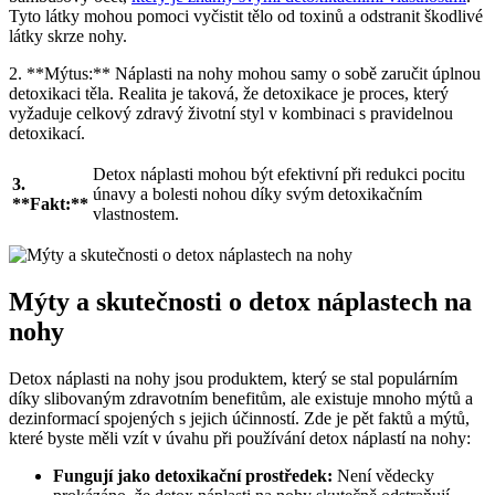
⁤Tyto látky mohou pomoci vyčistit⁣ tělo od toxinů ⁤a odstranit škodlivé
látky skrze nohy.
2. **Mýtus:** Náplasti na nohy mohou samy o sobě zaručit⁢ úplnou
detoxikaci těla. Realita‍ je taková, že detoxikace ⁤je proces, který
vyžaduje celkový zdravý životní⁢ styl v kombinaci s pravidelnou
detoxikací.
Detox náplasti ⁤mohou být efektivní při ⁢redukci pocitu
3.
únavy a⁣ bolesti⁣ nohou ⁤díky svým detoxikačním
**Fakt:**
vlastnostem.
Mýty a skutečnosti o detox náplastech na
nohy
Detox náplasti na nohy jsou​ produktem, ‌který ⁣se stal populárním
⁣díky slibovaným zdravotním benefitům, ale ‌existuje mnoho mýtů a
dezinformací spojených s jejich účinností. Zde je ‍pět faktů a mýtů,
které byste měli⁣ vzít⁢ v úvahu při používání detox náplastí na nohy:
Fungují jako ⁣detoxikační prostředek:
Není vědecky