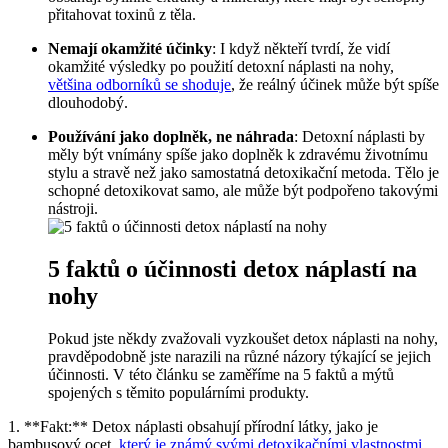
přitahovat toxinů ​z těla.
Nemají okamžité​ účinky
: I když někteří tvrdí, ​že vidí
okamžité⁢ výsledky po použití detoxní ⁢náplasti na nohy,
většina odborníků se shoduje
, že reálný⁢ účinek může ⁢být spíše
dlouhodobý.
Používání jako doplněk, ne náhrada
: Detoxní ⁣náplasti by
měly být vnímány spíše⁣ jako‍ doplněk ​k zdravému životnímu
stylu a stravě ​než ‍jako samostatná detoxikační metoda. Tělo je
schopné detoxikovat samo, ale‍ může být podpořeno takovými
nástroji.
5 faktů o ⁣účinnosti ‌detox náplastí‍ na
nohy
Pokud ⁤jste⁢ někdy ⁢zvažovali vyzkoušet detox náplasti na⁤ nohy,
pravděpodobně jste narazili na různé názory týkající se jejich⁣
účinnosti. V této článku se zaměříme na ⁣5 faktů a mýtů
spojených‍ s ‌těmito populárními produkty.
1.⁤ **Fakt:** Detox náplasti​ obsahují ⁤přírodní látky, ‌jako je
bambusový ocet,
který je známý svými detoxikačními vlastnostmi
.