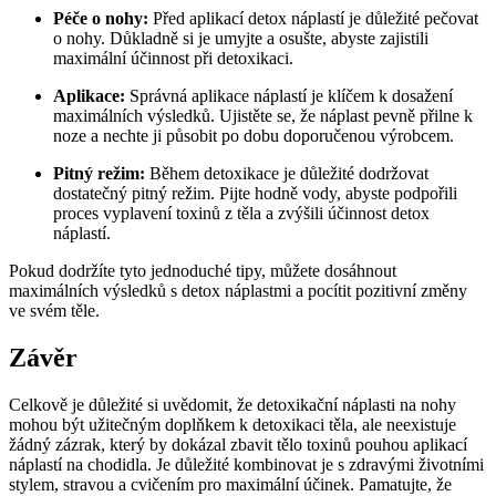
Péče o nohy:
Před aplikací detox ​náplastí‌ je důležité pečovat
o nohy. ​Důkladně si je umyjte ​a ⁢osušte, abyste zajistili
maximální účinnost při detoxikaci.
Aplikace:
Správná aplikace náplastí je klíčem k dosažení ​
maximálních výsledků. Ujistěte se, že náplast pevně přilne ⁣k‍
noze a nechte ji působit po dobu doporučenou výrobcem.
Pitný režim:
Během detoxikace je důležité dodržovat
dostatečný pitný⁢ režim. Pijte hodně vody,⁤ abyste podpořili
proces vyplavení toxinů ⁣z ‍těla a zvýšili‌ účinnost detox
náplastí.
Pokud dodržíte tyto jednoduché tipy, můžete ⁣dosáhnout
maximálních výsledků s detox náplastmi a pocítit pozitivní ‍změny
ve svém těle.
Závěr
Celkově je důležité ​si uvědomit, že⁢ detoxikační náplasti na nohy
mohou být užitečným doplňkem k ⁢detoxikaci ​těla, ale neexistuje
žádný zázrak, který by dokázal zbavit tělo toxinů⁣ pouhou aplikací
náplastí na chodidla. Je důležité kombinovat je ‌s zdravými životními
stylem, ⁤stravou⁤ a⁤ cvičením ‍pro maximální účinek. Pamatujte, že