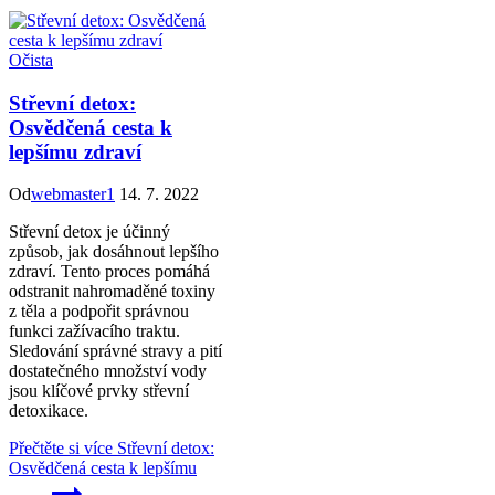
Očista
Střevní detox:
Osvědčená cesta k
lepšímu zdraví
Od
webmaster1
14. 7. 2022
Střevní detox je účinný
způsob, jak dosáhnout lepšího
zdraví. Tento proces pomáhá
odstranit nahromaděné toxiny
z těla a podpořit správnou
funkci zažívacího traktu.
Sledování správné stravy a pití
dostatečného množství vody
jsou klíčové prvky střevní
detoxikace.
Přečtěte si více
Střevní detox:
Osvědčená cesta k lepšímu