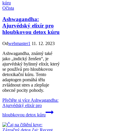
Očista
Ashwagandha:
Ajurvédský elixír pro
hloubkovou detox kúru
Od
webmaster1
11. 12. 2023
Ashwagandha, známý také
jako „indický ženšen“, je
ajurvédský bylinný elixír, který
se používá pro hloubkovou
detoxikační kúru. Tento
adaptogen pomáhá tělu
zvládnout stres a zlepšuje
obecné pocity pohody.
Přečtěte si více
Ashwagandha:
Ajurvédský elixír pro
hloubkovou detox kúru