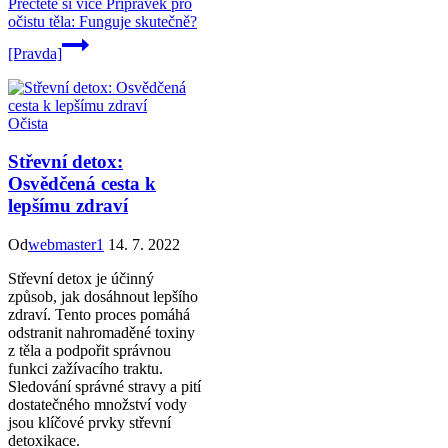
Přečtěte si více
Přípravek pro
očistu těla: Funguje skutečně?
[Pravda]
Očista
Střevní detox:
Osvědčená cesta k
lepšímu zdraví
Od
webmaster1
14. 7. 2022
Střevní detox je účinný
způsob, jak dosáhnout lepšího
zdraví. Tento proces pomáhá
odstranit nahromaděné toxiny
z těla a podpořit správnou
funkci zažívacího traktu.
Sledování správné stravy a pití
dostatečného množství vody
jsou klíčové prvky střevní
detoxikace.