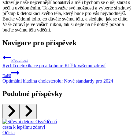
zdraví je naše‍ nejcennější bohatství a měli bychom se o něj starat ⁢s
⁤péčí a uvědoměním. Takže zvažte své možnosti a vyberte si zdravý
přístup k detoxikaci svého těla, který bude pro ‌vás nejvhodnější.
Buďte vědomi ⁤toho, co dáváte⁤ svému​ tělu, ⁢a sledujte, jak se‌ cítíte.
Vaše zdraví⁢ je⁣ ve vašich ⁤rukou,‌ tak si dejte na ně⁣ dobrý pozor a
buďte‍ svému‌ tělu ⁢vděční.
Navigace pro příspěvek
Předchozí
Rychlá detoxikace po alkoholu: Klíč k vašemu zdraví
Další
Optimální hladina cholesterolu: Nové standardy pro 2024
Podobné příspěvky
Očista