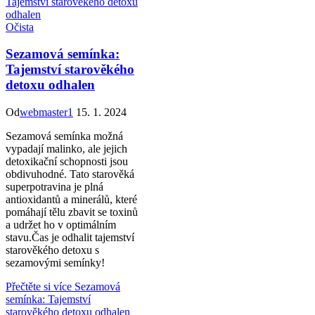
Očista
Sezamová semínka:
Tajemství starověkého
detoxu odhalen
Od
webmaster1
15. 1. 2024
Sezamová semínka možná
vypadají malinko, ale jejich
detoxikační schopnosti jsou
obdivuhodné. Tato starověká
superpotravina je plná
antioxidantů a minerálů, které
pomáhají tělu zbavit se toxinů
a udržet ho v optimálním
stavu.Čas je odhalit tajemství
starověkého detoxu s
sezamovými semínky!
Přečtěte si více
Sezamová
semínka: Tajemství
starověkého detoxu odhalen