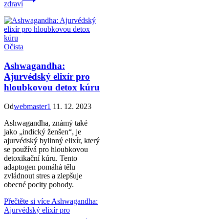
zdraví
Očista
Ashwagandha:
Ajurvédský elixír pro
hloubkovou detox kúru
Od
webmaster1
11. 12. 2023
Ashwagandha, známý také
jako „indický ženšen“, je
ajurvédský bylinný elixír, který
se používá pro hloubkovou
detoxikační kúru. Tento
adaptogen pomáhá tělu
zvládnout stres a zlepšuje
obecné pocity pohody.
Přečtěte si více
Ashwagandha:
Ajurvédský elixír pro