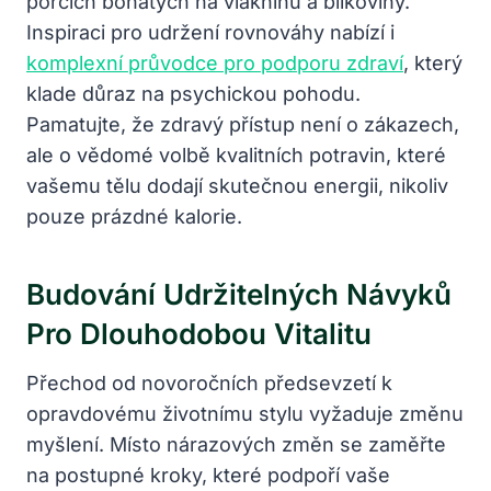
porcích bohatých na vlákninu a bílkoviny.
Inspiraci pro udržení rovnováhy nabízí i
komplexní průvodce pro podporu zdraví
, který
klade důraz na psychickou pohodu.
Pamatujte, že zdravý přístup není o zákazech,
ale o vědomé volbě kvalitních potravin, které
vašemu tělu dodají skutečnou energii, nikoliv
pouze prázdné kalorie.
Budování Udržitelných Návyků
Pro Dlouhodobou Vitalitu
Přechod od novoročních předsevzetí k
opravdovému životnímu stylu vyžaduje změnu
myšlení. Místo nárazových změn se zaměřte
na postupné kroky, které podpoří vaše