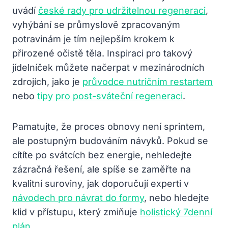
uvádí
české rady pro udržitelnou regeneraci
,
vyhýbání se průmyslově zpracovaným
potravinám je tím nejlepším krokem k
přirozené očistě těla. Inspiraci pro takový
jídelníček můžete načerpat v mezinárodních
zdrojích, jako je
průvodce nutričním restartem
nebo
tipy pro post-sváteční regeneraci
.
Pamatujte, že proces obnovy není sprintem,
ale postupným budováním návyků. Pokud se
cítíte po svátcích bez energie, nehledejte
zázračná řešení, ale spíše se zaměřte na
kvalitní suroviny, jak doporučují experti v
návodech pro návrat do formy
, nebo hledejte
klid v přístupu, který zmiňuje
holistický 7denní
plán
.