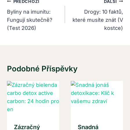
Navigace
PŘEDCHOZÍ
DALŠÍ
Pro
Byliny na imunitu:
Drogy: 10 faktů,
Fungují skutečně?
které musíte znát (V
Příspěvek
(Test 2026)
kostce)
Podobné Příspěvky
Zázračný
Snadná