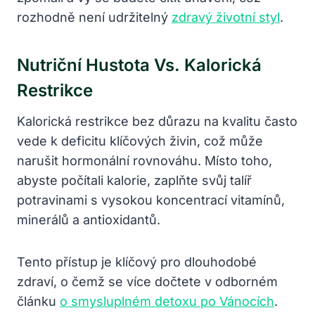
rozhodně není udržitelný
zdravý životní styl
.
Nutriční Hustota Vs. Kalorická
Restrikce
Kalorická restrikce bez důrazu na kvalitu často
vede k deficitu klíčových živin, což může
narušit hormonální rovnováhu. Místo toho,
abyste počítali kalorie, zaplňte svůj talíř
potravinami s vysokou koncentrací vitamínů,
minerálů a antioxidantů.
Tento přístup je klíčový pro dlouhodobé
zdraví, o čemž se více dočtete v odborném
článku
o smysluplném detoxu po Vánocích
.