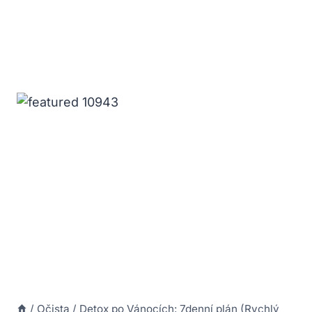
/
Očista
/
Detox po Vánocích: 7denní plán (Rychlý