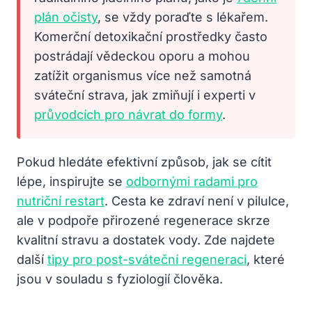
plán očisty
, se vždy poraďte s lékařem.
Komerční detoxikační prostředky často
postrádají vědeckou oporu a mohou
zatížit organismus více než samotná
sváteční strava, jak zmiňují i experti v
průvodcích pro návrat do formy
.
Pokud hledáte efektivní způsob, jak se cítit
lépe, inspirujte se
odbornými radami pro
nutriční restart
. Cesta ke zdraví není v pilulce,
ale v podpoře přirozené regenerace skrze
kvalitní stravu a dostatek vody. Zde najdete
další
tipy pro post-sváteční regeneraci
, které
jsou v souladu s fyziologií člověka.