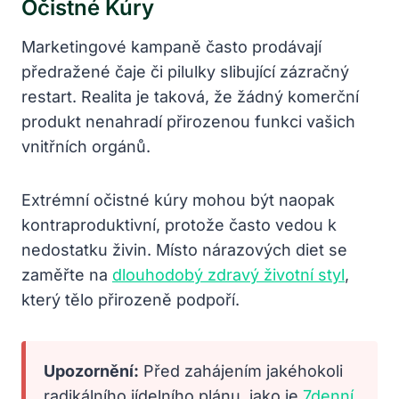
Očistné Kúry
Marketingové kampaně často prodávají
předražené čaje či pilulky slibující zázračný
restart. Realita je taková, že žádný komerční
produkt nenahradí přirozenou funkci vašich
vnitřních orgánů.
Extrémní očistné kúry mohou být naopak
kontraproduktivní, protože často vedou k
nedostatku živin. Místo nárazových diet se
zaměřte na
dlouhodobý zdravý životní styl
,
který tělo přirozeně podpoří.
Upozornění:
Před zahájením jakéhokoli
radikálního jídelního plánu, jako je
7denní