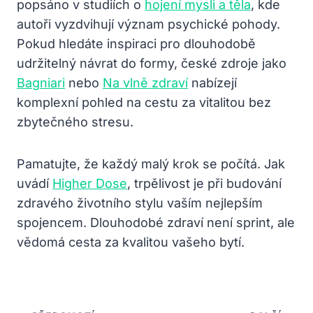
popsáno v studiích o
hojení mysli a těla
, kde
autoři vyzdvihují význam psychické pohody.
Pokud hledáte inspiraci pro dlouhodobě
udržitelný návrat do formy, české zdroje jako
Bagniari
nebo
Na vlně zdraví
nabízejí
komplexní pohled na cestu za vitalitou bez
zbytečného stresu.
Pamatujte, že každý malý krok se počítá. Jak
uvádí
Higher Dose
, trpělivost je při budování
zdravého životního stylu vaším nejlepším
spojencem. Dlouhodobé zdraví není sprint, ale
vědomá cesta za kvalitou vašeho bytí.