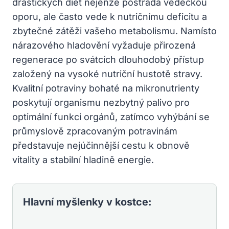
drastických diet nejenže postrádá vědeckou
oporu, ale často vede k nutričnímu deficitu a
zbytečné zátěži vašeho metabolismu. Namísto
nárazového hladovění vyžaduje přirozená
regenerace po svátcích dlouhodobý přístup
založený na vysoké nutriční hustotě stravy.
Kvalitní potraviny bohaté na mikronutrienty
poskytují organismu nezbytný palivo pro
optimální funkci orgánů, zatímco vyhýbání se
průmyslově zpracovaným potravinám
představuje nejúčinnější cestu k obnově
vitality a stabilní hladině energie.
Hlavní myšlenky v kostce: