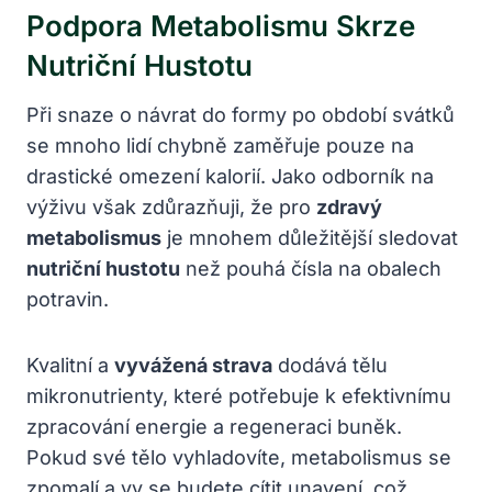
Podpora Metabolismu Skrze
Nutriční Hustotu
Při snaze o návrat do formy po období svátků
se mnoho lidí chybně zaměřuje pouze na
drastické omezení kalorií. Jako odborník na
výživu však zdůrazňuji, že pro
zdravý
metabolismus
je mnohem důležitější sledovat
nutriční hustotu
než pouhá čísla na obalech
potravin.
Kvalitní a
vyvážená strava
dodává tělu
mikronutrienty, které potřebuje k efektivnímu
zpracování energie a regeneraci buněk.
Pokud své tělo vyhladovíte, metabolismus se
zpomalí a vy se budete cítit unavení, což