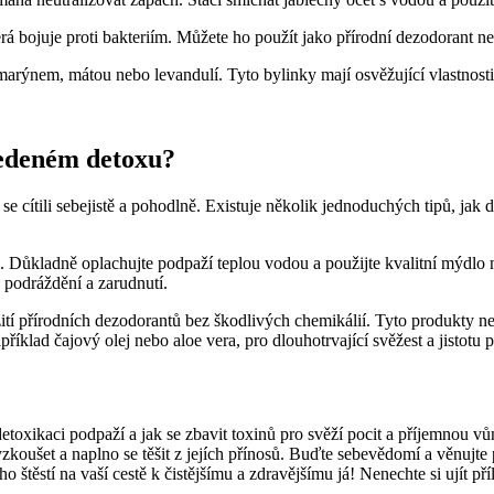
 bojuje proti bakteriím. Můžete ho použít jako přírodní dezodorant neb
arýnem, mátou nebo levandulí. Tyto bylinky mají osvěžující vlastnost
vedeném detoxu?
se cítili sebejistě a pohodlně. Existuje několik jednoduchých tipů, jak 
 Důkladně oplachujte podpaží teplou vodou a použijte kvalitní mýdlo n
 podráždění a zarudnutí.
žití přírodních dezodorantů bez škodlivých chemikálií. Tyto produkty n
apříklad čajový olej nebo aloe vera, pro dlouhotrvající svěžest a jistot
etoxikaci podpaží a jak se zbavit toxinů pro svěží pocit a příjemnou vůn
oušet a naplno se těšit z jejích přínosů. Buďte sebevědomí a věnujte po
štěstí na vaší cestě k čistějšímu a zdravějšímu já! Nenechte si ujít příle