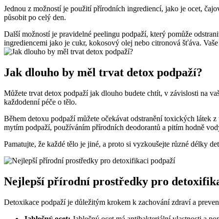
Jednou z možností je použití přírodních ingrediencí, jako je ocet, čaj
působit po celý den.
Další možností je pravidelné peelingu podpaží, který pomůže odstrani
ingrediencemi jako je cukr, kokosový olej nebo citronová šťáva. Vaše
Jak dlouho by měl trvat detox podpaží?
Můžete trvat detox podpaží jak dlouho budete chtít, v závislosti na v
každodenní péče o tělo.
Během detoxu podpaží můžete očekávat odstranění toxických látek z 
mytím podpaží, používáním přírodních deodorantů a pitím hodně vod
Pamatujte, že každé tělo je jiné, a proto si vyzkoušejte různé délky de
Nejlepší přírodní prostředky pro detoxifik
Detoxikace podpaží je důležitým krokem k zachování zdraví a preven
Jablečný ocet:
Jablečný ocet má antibakteriální vlastnosti a p