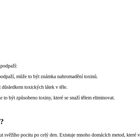
 podpaží:
podpaží, může to být známka nahromadění toxinů.
 důsledkem toxických látek v těle.
 to být způsobeno toxiny, které se snaží tělem eliminovat.
í?
out svěžího pocitu po celý den. Existuje mnoho domácích metod, které