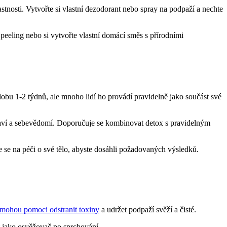
astnosti. Vytvořte si vlastní dezodorant nebo spray na podpaží a nechte
peeling nebo si vytvořte vlastní domácí směs s přírodními
dobu 1-2 týdnů, ale mnoho lidí ho provádí pravidelně jako součást své
raví a sebevědomí. Doporučuje se kombinovat detox s pravidelným
ďte se na péči o své tělo, abyste dosáhli požadovaných výsledků.
 mohou pomoci odstranit toxiny
a udržet podpaží svěží a čisté.
ít jako osvěžovač po sprchování.