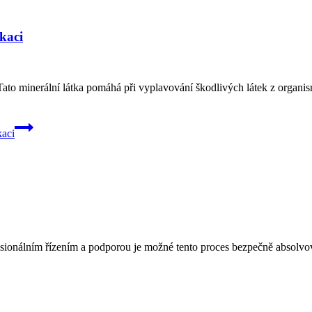
kaci
ato minerální látka pomáhá při vyplavování škodlivých látek z organis
kaci
ionálním řízením a podporou je možné tento proces bezpečně absolvovat