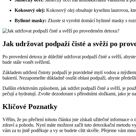
Kokosový olej:
Kokosový olej obsahuje kyselinu laurovou, která
Bylinné masky:
Zkuste si vyrobit domácí bylinné masky s rozm
Jak udržovat podpaží čisté a svěží po pro
Po provedení detoxu je důležité udržovat podpaží čisté a svěží, abyste 
bude stále vonět svěžestí.
Základem udržení čistoty podpaží je pravidelné mytí vodou a mýdlem.
bakterií. Nezapomeňte důkladně osušit oblast podpaží, abyste předešli
Dalším efektivním způsobem, jak udržet podpaží čisté a svěží, je pou
pečují a hydratují. Zvolte dezodorant s přírodními složkami, jako je n
Klíčové Poznatky
Věřím, že po přečtení tohoto článku jste získali užitečné informace o d
zdraví a pohodu. Nyní máte možnost začít tuto detoxikační metodu vyzk
vám za to jistě poděkuje a vy se budete cítit skvěle. Přejeme vám mnoho 