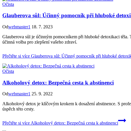
Očista
Glauberova sůl: Účinný pomocník při hluboké detoxi
Od
webmaster1
18. 7. 2023
Glauberova sůl je účinným pomocníkem při hluboké detoxikaci těla. T
účinná volba pro zlepšení vašeho zdraví.
Přečtěte si více
Glauberova sůl: Účinný pomocník při hluboké detoxi
Očista
Alkoholový detox: Bezpečná cesta k abstinenci
Od
webmaster1
25. 9. 2022
Alkoholový detox je klíčovým krokem k dosažení abstinence. S profes
úspěch této cesty.
Přečtěte si více
Alkoholový detox: Bezpečná cesta k abstinenci