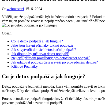
Od
webmaster1
15. 6. 2024
Věděli jste, že podpaží může být hnízdem toxinů a zápachu? Pokud tou
vám nejen pomůže zbavit se nepříjemného pachu, ale také přináší pocit 
Obsah
Co je detox podpaží a jak funguje?
Jaké jsou hlavní příznaky toxinů podpaží?
Jak si vytvořit domácí detoxikační podpaží?
Jak dlouho by měl trvat detox podpaží?
Nejlepší přírodní prostředky pro detoxifikaci podpaží
Jak udržovat podpaží čisté a svěží po provedeném detoxu?
Klíčové Poznatky
Co je detox podpaží a jak funguje?
Detox podpaží je jedinečná metoda, která vám pomůže zbavit se toxin
nečistoty. Díky detoxikaci podpaží můžete zlepšit celkovou kvalitu pok
Proces detoxikace podpaží funguje tím, že čisticí látky absorbuje neč
prevenci podráždění a zarudnutí podpaží.