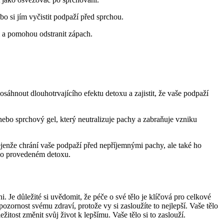
o si jím vyčistit podpaží před sprchou.
i a pomohou odstranit zápach.
dosáhnout dlouhotrvajícího efektu detoxu a zajistit, že vaše podpaží
ebo sprchový gel, který neutralizuje pachy a zabraňuje vzniku
ejenže chrání vaše podpaží před nepříjemnými pachy, ale také ho
u po provedeném detoxu.
i. Je důležité si uvědomit, že péče o své tělo je klíčová pro celkové
zornost svému zdraví, protože vy si zasloužíte to nejlepší. Vaše tělo
žitost změnit svůj život k lepšímu. Vaše tělo si to zaslouží.