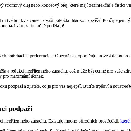
ový stromový olej nebo kokosový olej, které mají dezinfekční a čistící vl
t mrtvé buňky a zanechá vaši pokožku hladkou a svěží. Použijte jemný 
 podpaží vám za to určitě poděkují!
ašich potřebách a preferencích. Obecně se doporučuje provést detox po 
těla a redukci nepříjemného zápachu, což může být cenné pro vaše zd
y pro maximální účinek.
toxu podpaží a zjistěte, co je pro vás nejlepší. Buďte trpěliví a soustře
aci podpaží
ci nepříjemného zápachu. Existuje mnoho přírodních prostředků,
které
omáhá neutralizovat zápach. Stačí smíchat jablečný ocet s vodou a použ