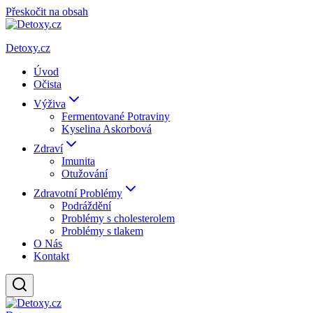
Přeskočit na obsah
Detoxy.cz
Úvod
Očista
Výživa
Fermentované Potraviny
Kyselina Askorbová
Zdraví
Imunita
Otužování
Zdravotní Problémy
Podráždění
Problémy s cholesterolem
Problémy s tlakem
O Nás
Kontakt