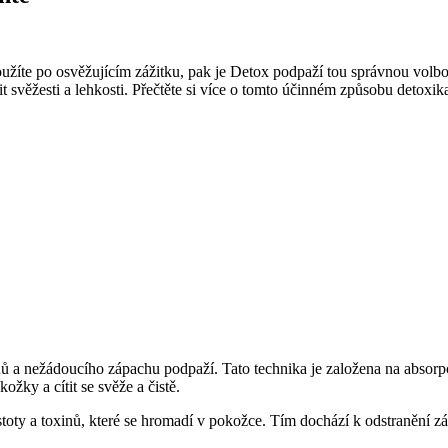
žíte po osvěžujícím zážitku, pak je Detox podpaží tou správnou volbou
svěžesti a lehkosti. Přečtěte si více o tomto účinném způsobu detoxikac
ů a nežádoucího zápachu podpaží. Tato technika je založena na absorpc
ožky a cítit se svěže a čistě.
istoty a toxinů, které se hromadí v pokožce. Tím dochází k odstranění z