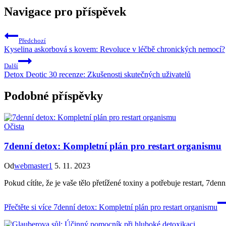
Navigace pro příspěvek
Předchozí
Kyselina askorbová s kovem: Revoluce v léčbě chronických nemocí?
Další
Detox Deotic 30 recenze: Zkušenosti skutečných uživatelů
Podobné příspěvky
Očista
7denní detox: Kompletní plán pro restart organismu
Od
webmaster1
5. 11. 2023
Pokud cítíte, že je vaše tělo přetížené toxiny a potřebuje restart, 7
Přečtěte si více
7denní detox: Kompletní plán pro restart organismu