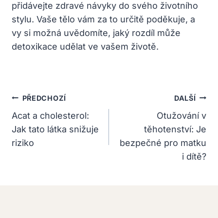
přidávejte zdravé návyky do svého životního
stylu. Vaše tělo vám za to určitě poděkuje, a
vy si možná uvědomíte, jaký rozdíl může
detoxikace udělat ve vašem životě.
Navigace
PŘEDCHOZÍ
DALŠÍ
Pro
Acat a cholesterol:
Otužování v
Jak tato látka snižuje
těhotenství: Je
Příspěvek
riziko
bezpečné pro matku
i dítě?