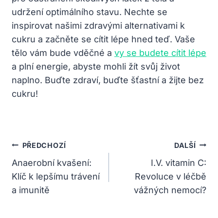
udržení optimálního stavu. Nechte se
inspirovat našimi zdravými alternativami k
cukru a začněte se cítit lépe hned teď. Vaše
tělo vám bude vděčné a
vy se budete cítit lépe
a plní energie, abyste mohli žít svůj život
naplno. Buďte zdraví, buďte šťastní a žijte bez
cukru!
Navigace
PŘEDCHOZÍ
DALŠÍ
Pro
Anaerobní kvašení:
I.V. vitamin C:
Klíč k lepšímu trávení
Revoluce v léčbě
Příspěvek
a imunitě
vážných nemocí?