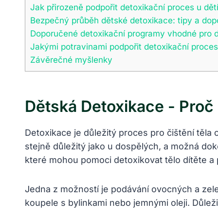
Jak‍ přirozeně podpořit detoxikační proces u dět
Bezpečný průběh⁣ dětské detoxikace: tipy a dop
Doporučené detoxikační programy vhodné pro d
Jakými potravinami podpořit detoxikační proces⁣ 
Závěrečné myšlenky
Dětská Detoxikace -​ Proč 
Detoxikace je důležitý⁣ proces pro čištění ‌těl
stejně důležitý jako u dospělých, a možná dokon
které mohou pomoci detoxikovat ⁢tělo dítěte a ⁤p
Jedna z⁤ možností je podávání ovocných a zeleni
koupele ‍s bylinkami nebo jemnými oleji. Důleži