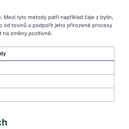
. Mezi tyto metody patří například čaje z bylin,
od​ toxinů a ​podpořit jeho‌ přirozené procesy
at na změny pozitivně.
dy
ch