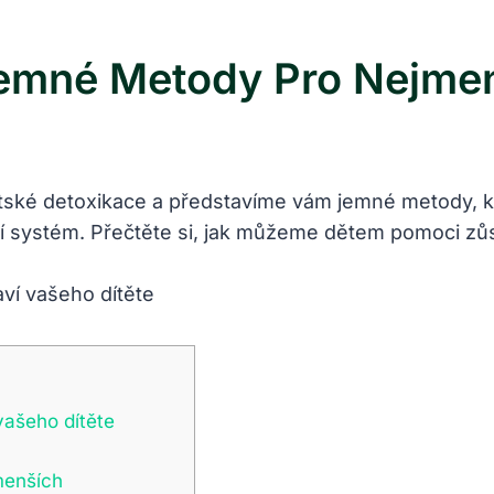
Jemné Metody Pro Nejme
tské detoxikace a představíme⁢ vám ​jemné ⁤metody,
nitní systém.⁢ Přečtěte ​si, jak ⁢můžeme dětem pomoci z
 vašeho dítěte
menších