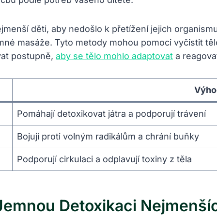
enší děti, aby​ nedošlo k ⁢přetížení ⁣jejich organismu
né⁢ masáže.⁣ Tyto metody mohou ​pomoci vyčistit tělo 
ovat postupně,
aby se tělo mohlo adaptovat
​ a reagov
Výho
Pomáhají detoxikovat​ játra ‌a podporují trávení
Bojují ⁤proti volným radikálům ⁤a chrání buňky
Podporují ‌cirkulaci a ​odplavují toxiny z těla
 Jemnou⁢ Detoxikaci Nejmenší