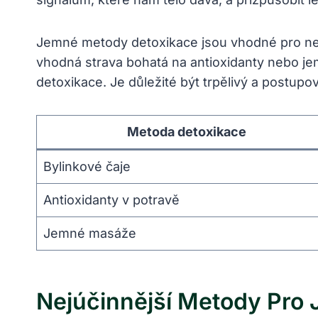
Jemné metody detoxikace⁣ jsou ⁢vhodné ⁢pro nejm
vhodná strava bohatá na antioxidanty ⁢nebo jem
detoxikace. Je ​důležité být trpělivý a postup
Metoda detoxikace
Bylinkové čaje
Antioxidanty​ v ‌potravě
Jemné masáže
Nejúčinnější‍ Metody Pro