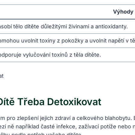
Výhody
sobí⁣ tělo⁣ dítěte důležitými ​živinami⁢ a antioxidanty.
mohou uvolnit toxiny z pokožky a​ uvolnit napětí v tě
dporuje‌ vylučování toxinů z těla dítěte.
Dítě Třeba Detoxikovat
 pro​ zlepšení jejich zdraví a celkového blahobytu. E
zi ně například⁣ časté infekce, zažívací potíže ⁤nebo
léčbu podle potřeb vašeho dítěte.