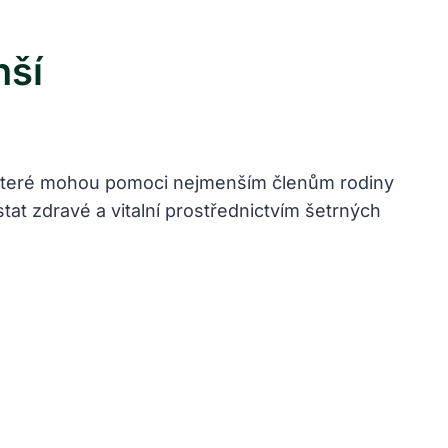
nší
 které mohou pomoci nejmenším členům ⁤rodiny
ůstat zdravé a vitalní prostřednictvím⁤ šetrných