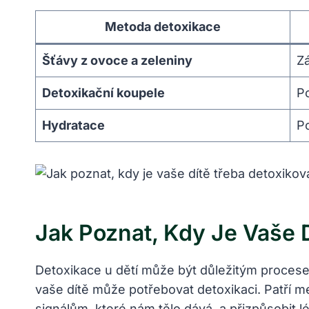
Metoda detoxikace
Šťávy z ovoce a⁣ zeleniny
Zá
Detoxikační koupele
Po
Hydratace
Po
Jak Poznat, Kdy Je Vaše 
Detoxikace ‍u dětí může být​ důležitým procesem
vaše ⁤dítě může potřebovat detoxikaci. Patří me
signálům, které​ nám tělo dává, a ‌přizpůsobit 