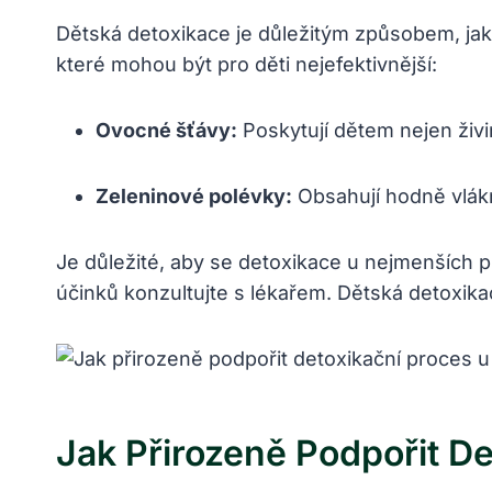
Dětská detoxikace je důležitým‍ způsobem, jak 
​které mohou být pro ⁣děti nejefektivnější:
Ovocné šťávy:
Poskytují dětem nejen živiny
Zeleninové polévky:
Obsahují hodně vlákni
Je důležité, ‍aby se ⁢detoxikace‌ u nejmenších​
účinků konzultujte s lékařem. Dětská detoxikac
Jak‍ Přirozeně Podpořit D