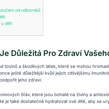
í
oručení ⁤od odborníků
ěti
u ​dětí
Je Důležitá Pro ⁤zdraví Vašeh
a od toxinů a ‌škodlivých látek, které se mohou​ hroma
ce ještě důležitější kvůli jejich citlivějšímu imunit
odpořit‍ jeho zdraví.
nových šťáv,⁢ které jsou bohaté⁤ na živiny ⁢a antioxid
té je také dostatečně hydratovat své dítě, aby se ury