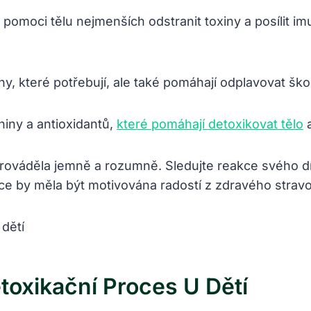
pomoci tělu nejmenších odstranit toxiny a ‌posílit i
, které ⁤potřebují,⁢ ale také pomáhají odplavovat škodl
ny⁤ a ‍antioxidantů,
které pomáhají detoxikovat tělo
a
 prováděla jemně ​a ‌rozumně. Sledujte reakce‍ svého 
e by měla být motivována radostí⁣ z zdravého stravová
etoxikační Proces U Dětí