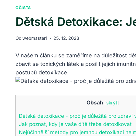
OČISTA
Dětská Detoxikace: 
Od
webmaster1
25. 12. 2023
V našem článku se​ zaměříme na důležitost dě
zbavit ‌se toxických látek‌ a posílit ⁢jejich imu
postupů detoxikace.
Obsah
[
skrýt
]
Dětská detoxikace -​ proč je důležitá pro ⁤zdraví
Jak poznat, kdy je vaše dítě třeba detoxikovat
Nejúčinnější‍ metody pro jemnou⁢ detoxikaci nej