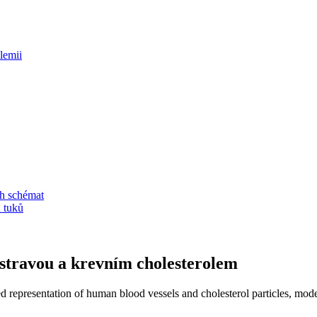
lemii
ch schémat
 tuků
 stravou a krevním cholesterolem