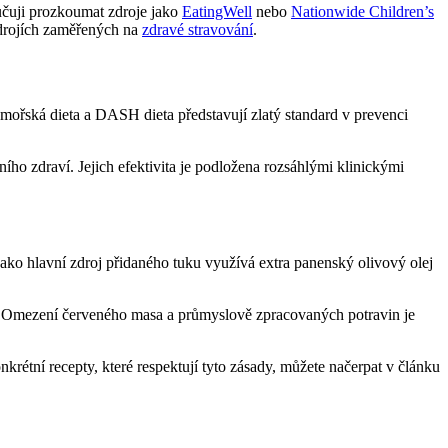
ručuji prozkoumat zdroje jako
EatingWell
nebo
Nationwide Children’s
zdrojích zaměřených na
zdravé stravování
.
omořská dieta a DASH dieta představují zlatý standard v prevenci
ho zdraví. Jejich efektivita je podložena rozsáhlými klinickými
Jako hlavní zdroj přidaného tuku využívá extra panenský olivový olej
h. Omezení červeného masa a průmyslově zpracovaných potravin je
onkrétní recepty, které respektují tyto zásady, můžete načerpat v článku