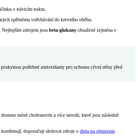
inku v trávicím traktu.
 jejich zpětnému vstřebávání do krevního oběhu.
u. Nejlepším zdrojem jsou
beta-glukany
obsažené zejména v
ré poskytnou potřebné antioxidanty pro ochranu cévní stěny před
 dostane méně cholesterolu a více sterolů, které jsou následně
ny kombinují, doporučuji sledovat zdroje o
dieta na obnizenie