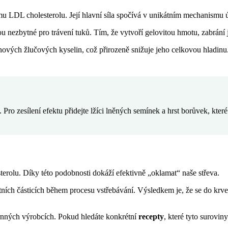
u LDL cholesterolu. Její hlavní síla spočívá v unikátním mechanismu úč
sou nezbytné pro trávení tuků. Tím, že vytvoří gelovitou hmotu, zabrání
 nových žlučových kyselin, což přirozeně snižuje jeho celkovou hladin
Pro zesílení efektu přidejte lžíci lněných semínek a hrst borůvek, kte
sterolu. Díky této podobnosti dokáží efektivně „oklamat“ naše střeva.
rtních částicích během procesu vstřebávání. Výsledkem je, že se do krve
ozrnných výrobcích. Pokud hledáte konkrétní
recepty
, které tyto surovi