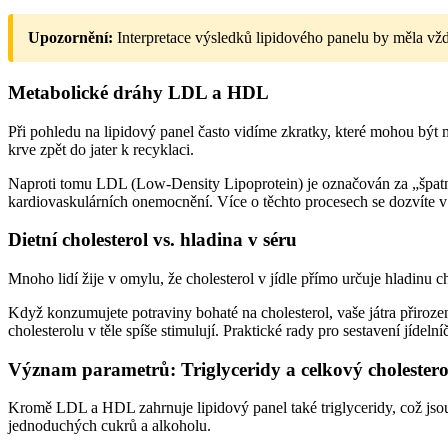
Upozornění:
Interpretace výsledků lipidového panelu by měla vžd
Metabolické dráhy LDL a HDL
Při pohledu na lipidový panel často vidíme zkratky, které mohou být 
krve zpět do jater k recyklaci.
Naproti tomu LDL (Low-Density Lipoprotein) je označován za „špatný“.
kardiovaskulárních onemocnění. Více o těchto procesech se dozvíte 
Dietní cholesterol vs. hladina v séru
Mnoho lidí žije v omylu, že cholesterol v jídle přímo určuje hladinu ch
Když konzumujete potraviny bohaté na cholesterol, vaše játra přiroz
cholesterolu v těle spíše stimulují. Praktické rady pro sestavení jídeln
Význam parametrů: Triglyceridy a celkový cholestero
Kromě LDL a HDL zahrnuje lipidový panel také triglyceridy, což jsou 
jednoduchých cukrů a alkoholu.