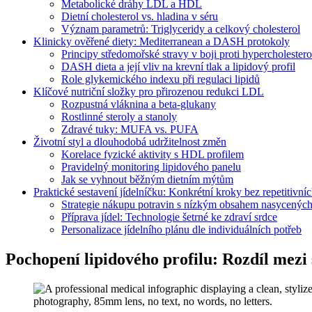
Metabolické dráhy LDL a HDL
Dietní cholesterol vs. hladina v séru
Význam parametrů: Triglyceridy a celkový cholesterol
Klinicky ověřené diety: Mediterranean a DASH protokoly
Principy středomořské stravy v boji proti hypercholestero
DASH dieta a její vliv na krevní tlak a lipidový profil
Role glykemického indexu při regulaci lipidů
Klíčové nutriční složky pro přirozenou redukci LDL
Rozpustná vláknina a beta-glukany
Rostlinné steroly a stanoly
Zdravé tuky: MUFA vs. PUFA
Životní styl a dlouhodobá udržitelnost změn
Korelace fyzické aktivity s HDL profilem
Pravidelný monitoring lipidového panelu
Jak se vyhnout běžným dietním mýtům
Praktické sestavení jídelníčku: Konkrétní kroky bez repetitivní
Strategie nákupu potravin s nízkým obsahem nasycených
Příprava jídel: Technologie šetrné ke zdraví srdce
Personalizace jídelního plánu dle individuálních potřeb
Pochopení lipidového profilu: Rozdíl mezi