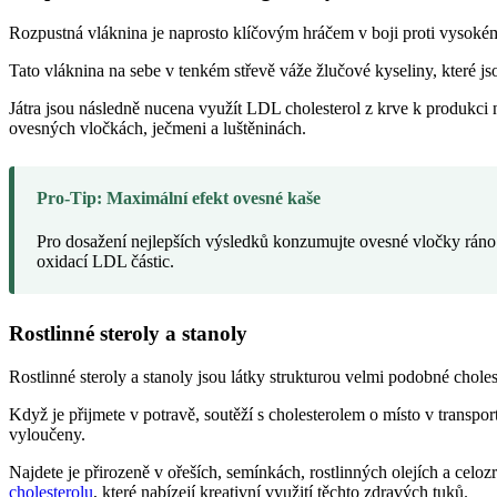
Rozpustná vláknina je naprosto klíčovým hráčem v boji proti vysokém
Tato vláknina na sebe v tenkém střevě váže žlučové kyseliny, které j
Játra jsou následně nucena využít LDL cholesterol z krve k produkci
ovesných vločkách, ječmeni a luštěninách.
Pro-Tip: Maximální efekt ovesné kaše
Pro dosažení nejlepších výsledků konzumujte ovesné vločky ráno. 
oxidací LDL částic.
Rostlinné steroly a stanoly
Rostlinné steroly a stanoly jsou látky strukturou velmi podobné chole
Když je přijmete v potravě, soutěží s cholesterolem o místo v transpo
vyloučeny.
Najdete je přirozeně v ořeších, semínkách, rostlinných olejích a cel
cholesterolu
, které nabízejí kreativní využití těchto zdravých tuků.