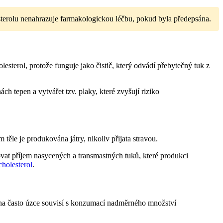
sterolu nenahrazuje farmakologickou léčbu, pokud byla předepsána.
sterol, protože funguje jako čistič, který odvádí přebytečný tuk z
 tepen a vytvářet tzv. plaky, které zvyšují riziko
 těle je produkována játry, nikoliv přijata stravou.
ovat příjem nasycených a transmastných tuků, které produkci
cholesterol
.
dina často úzce souvisí s konzumací nadměrného množství