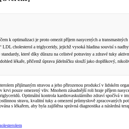
 klíčem k optimalizaci je proto omezit příjem nasycených a transmastných
LDL cholesterol a triglyceridy, jejichž vysoká hladina souvisí s nadb
andardy, které díky důrazu na celistvé potraviny a zdravé tuky aktivn
ohled lékaře, přičemž úprava jídelníčku slouží jako doplňkový, nikoliv
terolem přijímaným stravou a jeho přirozenou produkcí v lidském organi
v krvi pouze omezený vliv. Mnohem zásadnější roli hraje příjem nasyce
triglyceridů. Optimální kontrola kardiovaskulárního zdraví spočívá v i
tlinnou stravu, kvalitní tuky a omezení průmyslově zpracovaných potra
vána s lékařem, aby byla zajištěna správná diagnostika a následná tera
holesterolem