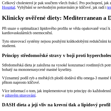
Celkový cholesterol je pak součtem všech frakcí. Pro pochopení, jak 
Hospital
. Vyhýbání se nevhodným potravinám je klíčové, jak radí i
te
Klinicky ověřené diety: Mediterranean a
Při snaze o optimalizaci lipidového profilu se věda opakovaně vrací 
kardiovaskulárních onemocnění.
Tyto stravovací systémy nejsou pouhými krátkodobými redukčními kúram
studiemi.
Principy středomořské stravy v boji proti hypercholes
Středomořská dieta je založena na vysoké konzumaci rostlinných potra
bohatý na mononenasycené mastné kyseliny.
Významný podíl ryb a mořských plodů dodává tělu omega-3 mastné ky
přitom naprosto klíčové.
Více informací o tom, jak implementovat tyto principy do každodenní 
o
zdravém stravování
.
DASH dieta a její vliv na krevní tlak a lipidový profil