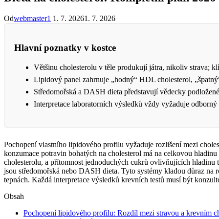
Od
webmaster1
1. 7. 2026
1. 7. 2026
Hlavní poznatky v kostce
Většinu cholesterolu v těle produkují játra, nikoliv strava;
Lipidový panel zahrnuje „hodný“ HDL cholesterol, „špatný“ 
Středomořská a DASH dieta představují vědecky podložené st
Interpretace laboratorních výsledků vždy vyžaduje odborný d
Pochopení vlastního lipidového profilu vyžaduje rozlišení mezi choles
konzumace potravin bohatých na cholesterol má na celkovou hladinu 
cholesterolu, a přítomnost jednoduchých cukrů ovlivňujících hladinu 
jsou středomořská nebo DASH dieta. Tyto systémy kladou důraz na ros
tepnách. Každá interpretace výsledků krevních testů musí být konzulto
Obsah
Pochopení lipidového profilu: Rozdíl mezi stravou a krevním c