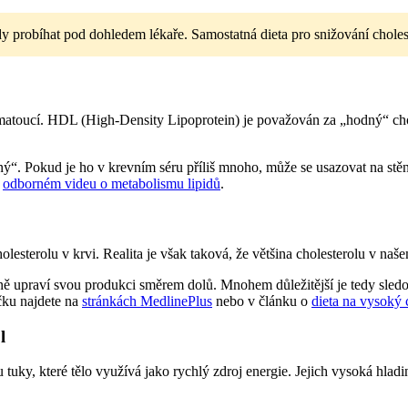
y probíhat pod dohledem lékaře. Samostatná dieta pro snižování chole
matoucí. HDL (High-Density Lipoprotein) je považován za „hodný“ chole
 Pokud je ho v krevním séru příliš mnoho, může se usazovat na stěnách
v
odborném videu o metabolismu lipidů
.
olesterolu v krvi. Realita je však taková, že většina cholesterolu v našem
eně upraví svou produkci směrem dolů. Mnohem důležitější je tedy sled
íčku najdete na
stránkách MedlinePlus
nebo v článku o
dieta na vysoký 
l
tuky, které tělo využívá jako rychlý zdroj energie. Jejich vysoká hla