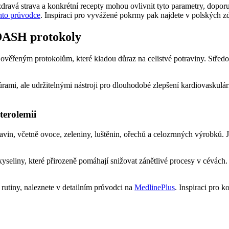
zdravá strava a konkrétní recepty mohou ovlivnit tyto parametry, dopo
nto průvodce
. Inspiraci pro vyvážené pokrmy pak najdete v polských 
 DASH protokoly
k ověřeným protokolům, které kladou důraz na celistvé potraviny. Střed
i, ale udržitelnými nástroji pro dlouhodobé zlepšení kardiovaskulární
terolemii
vin, včetně ovoce, zeleniny, luštěnin, ořechů a celozrnných výrobků. 
seliny, které přirozeně pomáhají snižovat zánětlivé procesy v cévác
rutiny, naleznete v detailním průvodci na
MedlinePlus
. Inspiraci pro k