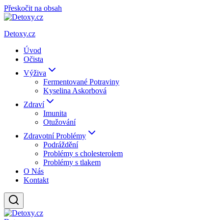
Přeskočit na obsah
Detoxy.cz
Úvod
Očista
Výživa
Fermentované Potraviny
Kyselina Askorbová
Zdraví
Imunita
Otužování
Zdravotní Problémy
Podráždění
Problémy s cholesterolem
Problémy s tlakem
O Nás
Kontakt