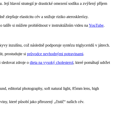
Její hlavní strategií je drastické omezení sodíku a zvýšený příjem
zlepšuje elasticitu cév a snižuje riziko aterosklerózy.
ho talíře si můžete prohlédnout v instruktážním videu na
YouTube
.
vy inzulínu, což následně podporuje syntézu triglyceridů v játrech.
it, prostudujte si
průvodce nevhodnými potravinami
.
 sledovat zdroje o
dieta na vysoký cholesterol
, které pomáhají udržet
iny, které působí jako přirozený „čistič“ našich cév.