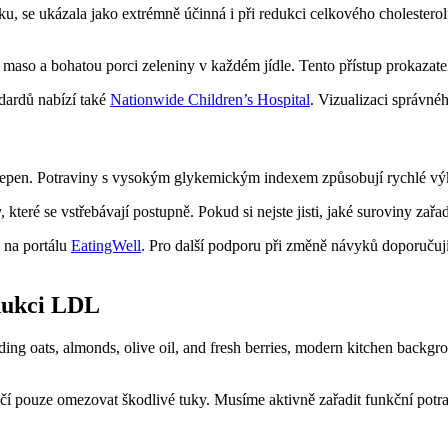
se ukázala jako extrémně účinná i při redukci celkového cholesterolu. 
o a bohatou porci zeleniny v každém jídle. Tento přístup prokazatelně 
dardů nabízí také
Nationwide Children’s Hospital
. Vizualizaci správné
 tepen. Potraviny s vysokým glykemickým indexem způsobují rychlé výky
které se vstřebávají postupně. Pokud si nejste jisti, jaké suroviny zařad
 na portálu
EatingWell
. Pro další podporu při změně návyků doporučuji
edukci LDL
čí pouze omezovat škodlivé tuky. Musíme aktivně zařadit funkční potrav