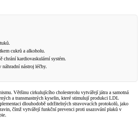
 tuků.
ytkem cukrů a alkoholu.
ě chrání kardiovaskulární systém.
 náhradní nástroj léčby.
smu. Většinu cirkulujícího cholesterolu vytvářejí játra a samotná
ných a transmastných kyselin, které stimulují produkci LDL
mplementaci dlouhodobě udržitelných stravovacích protokolů, jako
vin, čímž vytvářejí funkční prevenci proti usazování plaků v
pie.