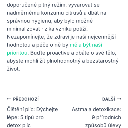
doporučené pitný režim, vyvarovat se
nadměrnému konzumu citrusů a dbát na
správnou hygienu, aby bylo možné
minimalizovat rizika vzniku potíží.
Nezapomínejte, že zdraví je naší nejcennější
hodnotou a péče o ně by
měla být naší
prioritou
. Buďte proactive a dbáte o své tělo,
abyste mohli žít plnohodnotný a bezstarostný
život.
Navigace
PŘEDCHOZÍ
DALŠÍ
Pro
Čištění plic: Dýchejte
Astma a detoxikace:
lépe: 5 tipů pro
9 přírodních
Příspěvek
detox plic
způsobů úlevy