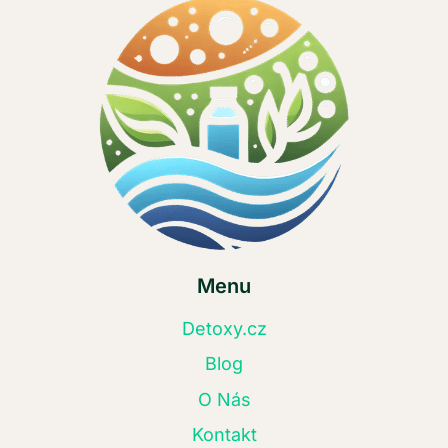
Menu
Detoxy.cz
Blog
O Nás
Kontakt