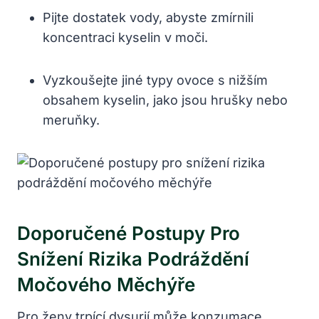
Pijte dostatek vody, abyste zmírnili
koncentraci kyselin v moči.
Vyzkoušejte jiné typy ovoce s nižším
obsahem kyselin, jako jsou hrušky nebo
meruňky.
Doporučené Postupy Pro
Snížení Rizika Podráždění
Močového Měchýře
Pro ženy trpící dysurií může konzumace