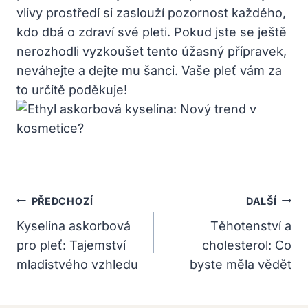
vlivy prostředí si zaslouží pozornost každého,
kdo dbá o zdraví své pleti. Pokud jste se ještě
nerozhodli vyzkoušet tento úžasný přípravek,
neváhejte a dejte mu šanci. Vaše pleť vám za
to určitě poděkuje!
Navigace
PŘEDCHOZÍ
DALŠÍ
Pro
Kyselina askorbová
Těhotenství a
pro pleť: Tajemství
cholesterol: Co
Příspěvek
mladistvého vzhledu
byste měla vědět