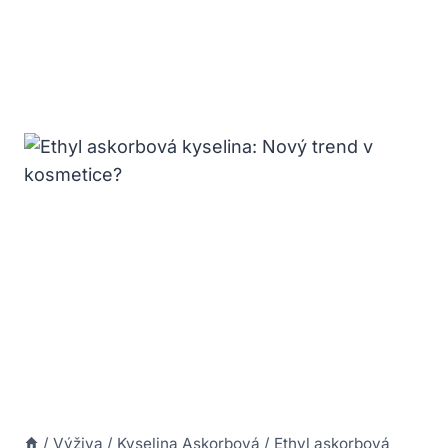
/
Výživa
/
Kyselina Askorbová
/
Ethyl askorbová