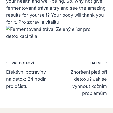
your health and well-being. So, why not give
fermentovaná tráva a try and see the amazing
results for yourself? Your body will thank you
for it. Pro zdraví a vitalitu!
Navigace
PŘEDCHOZÍ
DALŠÍ
Pro
Efektivní potraviny
Zhoršení pleti při
na detox: 24 hodin
detoxu? Jak se
Příspěvek
pro očistu
vyhnout kožním
problémům