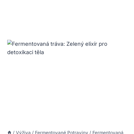
/
Výživa
/
Fermentované Potraviny
/
Fermentovaná