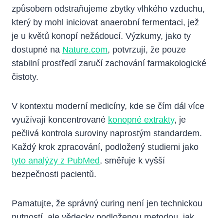
způsobem odstraňujeme zbytky vlhkého vzduchu,
který by mohl iniciovat anaerobní fermentaci, jež
je u květů konopí nežádoucí. Výzkumy, jako ty
dostupné na
Nature.com
, potvrzují, že pouze
stabilní prostředí zaručí zachování farmakologické
čistoty.
V kontextu moderní medicíny, kde se čím dál více
využívají koncentrované
konopné extrakty
, je
pečlivá kontrola suroviny naprostým standardem.
Každý krok zpracování, podložený studiemi jako
tyto analýzy z PubMed
, směřuje k vyšší
bezpečnosti pacientů.
Pamatujte, že správný curing není jen technickou
nutností, ale vědecky podloženou metodou, jak