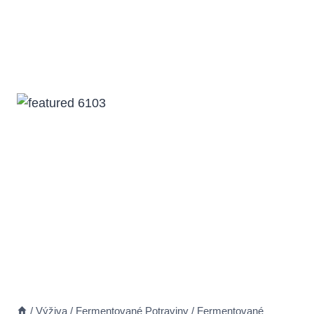
/
Výživa
/
Fermentované Potraviny
/
Fermentované