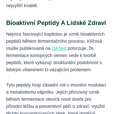
nejvyšší kvalitě.
Bioaktivní Peptidy A Lidské Zdraví
Nejvíce fascinující kapitolou je vznik bioaktivních
peptidů během fermentačního procesu. Klíčová
studie publikovaná na
OAText
potvrzuje, že
fermentace konopných semen vede k tvorbě
peptidů, které vykazují strukturální podobnost s
lidským vitaminem D-vázajícím proteinem.
Tyto peptidy hrají zásadní roli v imunitní modulaci
a metabolismu vápníku. Jejich přirozený vznik
během fermentace otevírá nové dveře pro
přírodní léčbu a preventivní péči o zdraví. Využití
těchto koncentrovaných látek, které doplňují