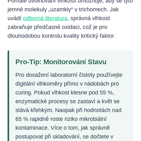
Pomalé uvolňování vlhkosti umožňuje, aby se tyto
jemné molekuly „uzamkly“ v trichomech. Jak
uvádí
odborná literatura
, správná vlhkost
zabraňuje předčasné oxidaci, což je pro
dlouhodobou kontrolu kvality kritický faktor.
Pro-Tip: Monitorování Stavu
Pro dosažení laboratorní čistoty používejte
digitální vlhkoměry přímo v nádobách pro
curing. Pokud vlhkost klesne pod 55 %,
enzymatické procesy se zastaví a květ se
stává křehkým. Naopak při hodnotách nad
65 % rapidně roste riziko mikrobiální
kontaminace. Více o tom, jak správně
postupovat při skladování, se dočtete v