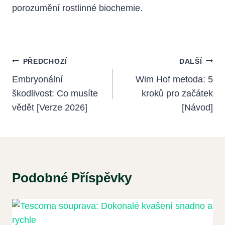
porozumění rostlinné biochemie.
Navigace
PŘEDCHOZÍ
DALŠÍ
Pro
Embryonální
Wim Hof metoda: 5
škodlivost: Co musíte
kroků pro začátek
Příspěvek
vědět [Verze 2026]
[Návod]
Podobné Příspěvky