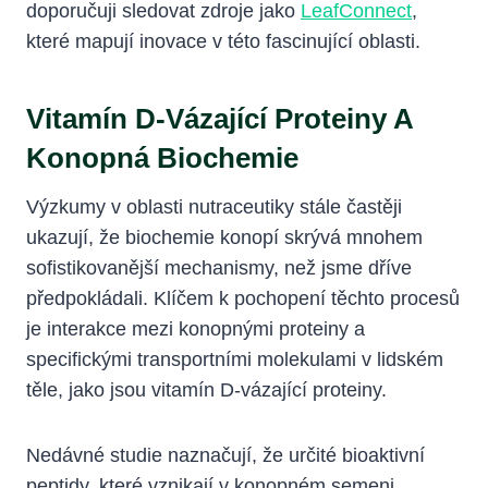
doporučuji sledovat zdroje jako
LeafConnect
,
které mapují inovace v této fascinující oblasti.
Vitamín D-Vázající Proteiny A
Konopná Biochemie
Výzkumy v oblasti nutraceutiky stále častěji
ukazují, že biochemie konopí skrývá mnohem
sofistikovanější mechanismy, než jsme dříve
předpokládali. Klíčem k pochopení těchto procesů
je interakce mezi konopnými proteiny a
specifickými transportními molekulami v lidském
těle, jako jsou vitamín D-vázající proteiny.
Nedávné studie naznačují, že určité bioaktivní
peptidy, které vznikají v konopném semeni,