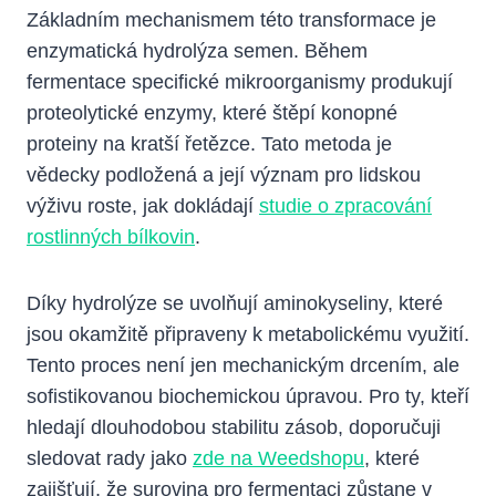
Základním mechanismem této transformace je
enzymatická hydrolýza semen. Během
fermentace specifické mikroorganismy produkují
proteolytické enzymy, které štěpí konopné
proteiny na kratší řetězce. Tato metoda je
vědecky podložená a její význam pro lidskou
výživu roste, jak dokládají
studie o zpracování
rostlinných bílkovin
.
Díky hydrolýze se uvolňují aminokyseliny, které
jsou okamžitě připraveny k metabolickému využití.
Tento proces není jen mechanickým drcením, ale
sofistikovanou biochemickou úpravou. Pro ty, kteří
hledají dlouhodobou stabilitu zásob, doporučuji
sledovat rady jako
zde na Weedshopu
, které
zajišťují, že surovina pro fermentaci zůstane v