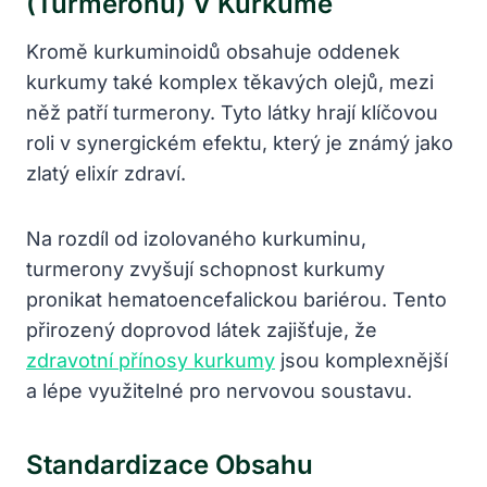
(turmeronů) V Kurkumě
Kromě kurkuminoidů obsahuje oddenek
kurkumy také komplex těkavých olejů, mezi
něž patří turmerony. Tyto látky hrají klíčovou
roli v synergickém efektu, který je známý jako
zlatý elixír zdraví.
Na rozdíl od izolovaného kurkuminu,
turmerony zvyšují schopnost kurkumy
pronikat hematoencefalickou bariérou. Tento
přirozený doprovod látek zajišťuje, že
zdravotní přínosy kurkumy
jsou komplexnější
a lépe využitelné pro nervovou soustavu.
Standardizace Obsahu