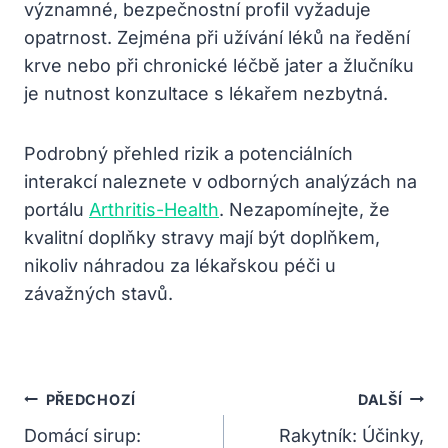
významné, bezpečnostní profil vyžaduje
opatrnost. Zejména při užívání léků na ředění
krve nebo při chronické léčbě jater a žlučníku
je nutnost konzultace s lékařem nezbytná.
Podrobný přehled rizik a potenciálních
interakcí naleznete v odborných analýzách na
portálu
Arthritis-Health
. Nezapomínejte, že
kvalitní doplňky stravy mají být doplňkem,
nikoliv náhradou za lékařskou péči u
závažných stavů.
Navigace
PŘEDCHOZÍ
DALŠÍ
Pro
Domácí sirup:
Rakytník: Účinky,