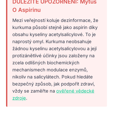
DŮLEŽITÉ UPOZORNĚNÍ: Mýtus
O Aspirinu
Mezi veřejností koluje dezinformace, že
kurkuma působí stejně jako aspirin díky
obsahu kyseliny acetylsalicylové. To je
naprostý omyl. Kurkuma neobsahuje
žádnou kyselinu acetylsalicylovou a její
protizánětlivé účinky jsou založeny na
zcela odlišných biochemických
mechanismech modulace enzymů,
nikoliv na salicylátech. Pokud hledáte
bezpečný způsob, jak podpořit zdraví,
vždy se zaměřte na
ověřené vědecké
zdroje
.