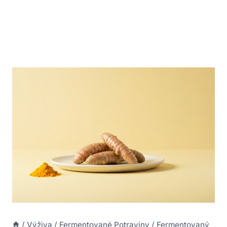
/
Výživa
/
Fermentované Potraviny
/
Fermentovaný