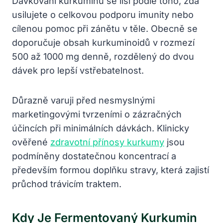
Dávkování kurkuminu se liší podle toho, zda
usilujete o celkovou podporu imunity nebo
cílenou pomoc při zánětu v těle. Obecně se
doporučuje obsah kurkuminoidů v rozmezí
500 až 1000 mg denně, rozdělený do dvou
dávek pro lepší vstřebatelnost.
Důrazně varuji před nesmyslnými
marketingovými tvrzeními o zázračných
účincích při minimálních dávkách. Klinicky
ověřené
zdravotní přínosy kurkumy
jsou
podmíněny dostatečnou koncentrací a
především formou doplňku stravy, která zajistí
průchod trávicím traktem.
Kdy Je Fermentovaný Kurkumin