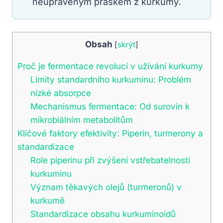
neupraveným práškem z kurkumy.
Obsah
[
skrýt
]
Proč je fermentace revolucí v užívání kurkumy
Limity standardního kurkuminu: Problém
nízké absorpce
Mechanismus fermentace: Od surovin k
mikrobiálním metabolitům
Klíčové faktory efektivity: Piperin, turmerony a
standardizace
Role piperinu při zvýšení vstřebatelnosti
kurkuminu
Význam těkavých olejů (turmeronů) v
kurkumě
Standardizace obsahu kurkuminoidů