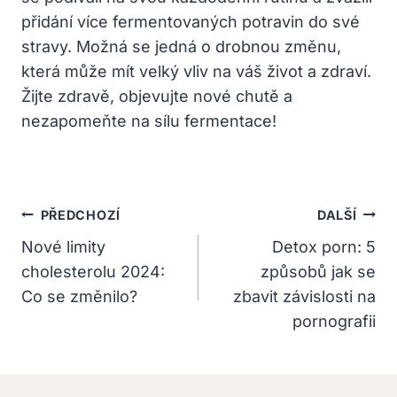
přidání více fermentovaných potravin do své
stravy. Možná se jedná o drobnou změnu,
která může mít velký vliv na váš život a zdraví.
Žijte zdravě, objevujte nové chutě a
nezapomeňte na sílu fermentace!
Navigace
PŘEDCHOZÍ
DALŠÍ
Pro
Nové limity
Detox porn: 5
cholesterolu 2024:
způsobů jak se
Příspěvek
Co se změnilo?
zbavit závislosti na
pornografii