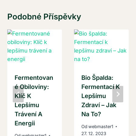
Podobné Příspěvky
Fermentovan
Bio Špalda:
É Obiloviny:
Fermentací K
Klíč K
Lepšímu
Lepšímu
Zdraví – Jak
Trávení A
Na To?
Energii
Od
webmaster1
27. 12. 2023
Od
webmaster1