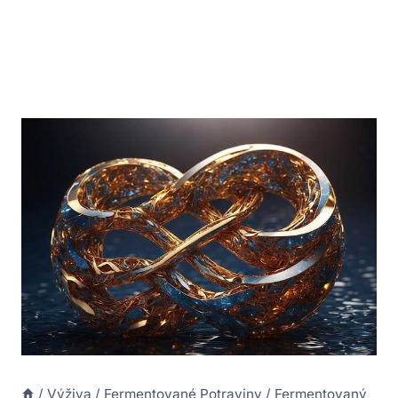
/
Výživa
/
Fermentované Potraviny
/
Fermentovaný