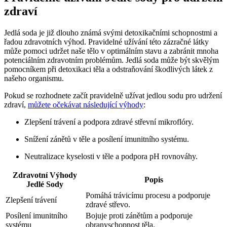
zdraví
Jedlá soda je již dlouho známá svými detoxikačními schopnostmi a
řadou zdravotních výhod. Pravidelné užívání této zázračné látky
může pomoci udržet naše tělo v optimálním stavu a zabránit mnoha
potenciálním zdravotním problémům. Jedlá soda může být skvělým
pomocníkem při detoxikaci těla a odstraňování škodlivých látek z
našeho organismu.
Pokud se rozhodnete začít pravidelně užívat jedlou sodu pro udržení
zdraví,
můžete očekávat následující výhody
:
Zlepšení trávení a podpora zdravé střevní mikroflóry.
Snížení zánětů v těle a posílení imunitního systému.
Neutralizace kyselosti v těle a podpora pH rovnováhy.
Zdravotní Výhody
Popis
Jedlé Sody
Pomáhá trávicímu procesu a podporuje
Zlepšení trávení
zdravé střevo.
Posílení imunitního
Bojuje proti zánětům a podporuje
systému
obranyschopnost těla.