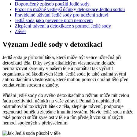
Doporučený způsob použití Jedlé sody
Pozor na možné vedlejší účinky detoxikace Jedlou sodou
Pravidelné užívání Jedlé sody pro udržení zdraví
Jedlá soda jako prevence proti nemocem
Zlepšení trávení a detoxikace s pomocí Jedlé sody
Závěr
Význam Jedlé sody v detoxikaci
Jedlá soda je přírodní látka, která může být velice užitečná při
detoxikaci těla. Díky svým alkalickým vlastnostem dokáže
neutralizovat kyseliny v našem těle a pomáhat tak vyčistit
organismus od škodlivých látek. Jedlá soda je také známá svými
antioxidačními vlastnostmi, které mohou pomoci chránit tělo před
oxidativním stresem a záněty.
Přidání jedlé sody do svého detoxikačního režimu může mít celou
řadu pozitivních účinků na vaše zdraví. Pomáhá například při
odstraňování toxických látek z těla, zlepšuje trávení, podporuje
regeneraci buněk a zlepšuje imunitní systém. Navíc jedlá soda může
také pomoci snížit kyselost v těle a tím předejít vzniku různých
nemocí spojených s překyselením.