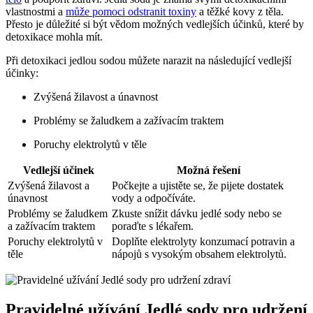
vlastnostmi a
může pomoci odstranit toxiny
a těžké kovy z těla.
Přesto je důležité si být vědom možných vedlejších účinků, které by
detoxikace mohla mít.
Při detoxikaci jedlou sodou můžete narazit na následující vedlejší
účinky:
Zvýšená žilavost a únavnost
Problémy se žaludkem a zažívacím traktem
Poruchy elektrolytů v těle
Vedlejší účinek
Možná řešení
Zvýšená žilavost a
Počkejte a ujistěte se, že pijete dostatek
únavnost
vody a odpočíváte.
Problémy se žaludkem
Zkuste snížit dávku jedlé sody nebo se
a zažívacím traktem
poraďte s lékařem.
Poruchy elektrolytů v
Doplňte elektrolyty konzumací potravin a
těle
nápojů s vysokým obsahem elektrolytů.
Pravidelné užívání Jedlé sody pro udržení