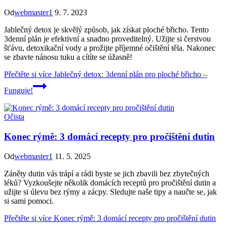
Od
webmaster1
9. 7. 2023
Jablečný detox je skvělý způsob, jak získat ploché břicho. Tento
3denní plán je efektivní a snadno proveditelný. Užijte si čerstvou
šťávu, detoxikační vody a prožijte příjemné očištění těla. Nakonec
se zbavte nánosu tuku a cítíte se úžasně!
Přečtěte si více
Jablečný detox: 3denní plán pro ploché břicho –
Funguje!
Očista
Konec rýmě: 3 domácí recepty pro pročištění dutin
Od
webmaster1
11. 5. 2025
Záněty dutin vás trápí a rádi byste se jich zbavili bez zbytečných
léků? Vyzkoušejte několik domácích receptů pro pročištění dutin a
užijte si úlevu bez rýmy a zácpy. Sledujte naše tipy a naučte se, jak
si sami pomoci.
Přečtěte si více
Konec rýmě: 3 domácí recepty pro pročištění dutin