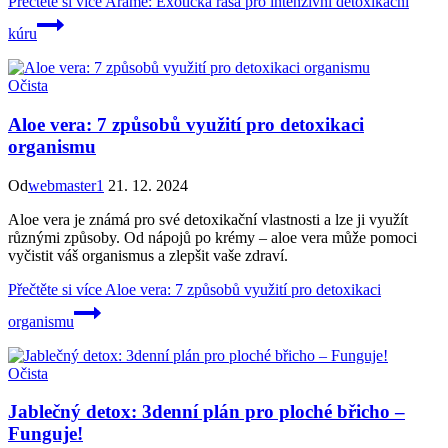
Přečtěte si více
Arame: Exotická řasa pro intenzivní detoxikační
kúru
Očista
Aloe vera: 7 způsobů využití pro detoxikaci
organismu
Od
webmaster1
21. 12. 2024
Aloe vera je známá pro své detoxikační vlastnosti a lze ji využít
různými způsoby. Od nápojů po krémy – aloe vera může pomoci
vyčistit váš organismus a zlepšit vaše zdraví.
Přečtěte si více
Aloe vera: 7 způsobů využití pro detoxikaci
organismu
Očista
Jablečný detox: 3denní plán pro ploché břicho –
Funguje!