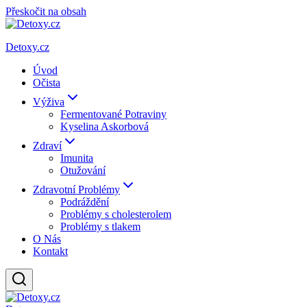
Přeskočit na obsah
Detoxy.cz
Úvod
Očista
Výživa
Fermentované Potraviny
Kyselina Askorbová
Zdraví
Imunita
Otužování
Zdravotní Problémy
Podráždění
Problémy s cholesterolem
Problémy s tlakem
O Nás
Kontakt