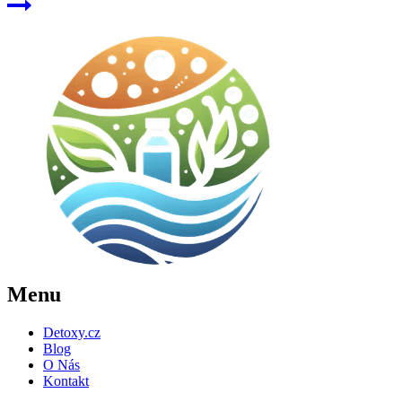
Menu
Detoxy.cz
Blog
O Nás
Kontakt