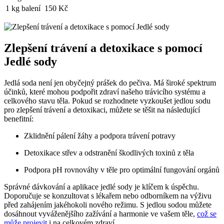
1 kg balení
150 Kč
Zlepšení trávení a detoxikace s pomocí
Jedlé sody
Jedlá soda není jen obyčejný prášek do pečiva. Má široké spektrum
účinků, které mohou podpořit zdraví našeho trávicího systému a
celkového stavu těla. Pokud se rozhodnete vyzkoušet jedlou sodu
pro zlepšení trávení a detoxikaci, můžete se těšit na následující
benefitní:
Zklidnění pálení žáhy a podpora trávení potravy
Detoxikace střev a odstranění škodlivých toxinů z těla
Podpora pH rovnováhy v těle pro optimální fungování orgánů
Správné dávkování a aplikace jedlé sody je klíčem k úspěchu.
Doporučuje se konzultovat s lékařem nebo odborníkem na výživu
před zahájením jakéhokoli nového režimu. S jedlou sodou můžete
dosáhnout vyváženějšího zažívání a harmonie ve vašem těle,
což se
může projevit
i na celkovém zdraví.