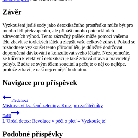
Závěr
Vyzkoušení jedlé sody jako detoxikačního prostředku může být pro
mnoho lidí překvapením, ale přináší mnoho potenciálních
zdravotních výhod. Tento zázračný prášek může pomoci vašemu
tělu zbavit se toxických látek a zlepšit vaše celkové zdraví. Pokud se
rozhodnete vyzkoušet tento přírodní lék, je důležité dodržovat
doporučená dávkování a konzultovat svého lékaře. Nezapomeňte,
že klíčem k efektivní detoxikaci je také zdravá strava a pravidelný
pohyb. Buďte se svým tělem soucitní a pečujte o něj co nejlépe,
protože zdraví je naší nejcennější hodnotou.
Navigace pro příspěvek
Předchozí
Mistrovství kvašené zeleniny: Kurz pro začátečníky
Další
L’Oréal detox: Revoluce v péči o pleť – Vyzkoušejte!
Podobné příspěvky