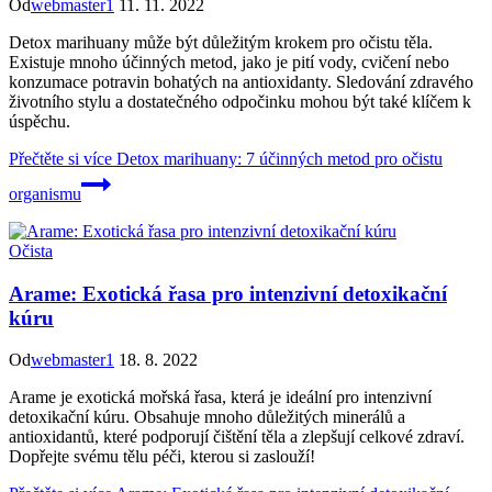
Od
webmaster1
11. 11. 2022
Detox marihuany může být důležitým krokem pro očistu těla.
Existuje mnoho účinných metod, jako je pití vody, cvičení nebo
konzumace potravin bohatých na antioxidanty. Sledování zdravého
životního stylu a dostatečného odpočinku mohou být také klíčem k
úspěchu.
Přečtěte si více
Detox marihuany: 7 účinných metod pro očistu
organismu
Očista
Arame: Exotická řasa pro intenzivní detoxikační
kúru
Od
webmaster1
18. 8. 2022
Arame je exotická mořská řasa, která je ideální pro intenzivní
detoxikační kúru. Obsahuje mnoho důležitých minerálů a
antioxidantů, které podporují čištění těla a zlepšují celkové zdraví.
Dopřejte svému tělu péči, kterou si zaslouží!