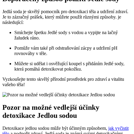
Jedlá soda je skvělý pomocník pro detoxikaci těla a udržení zdraví.
Je to zázračný prášek, který můžete použít různými způsoby. je
následující:
Smíchejte špetku Jedlé sody s vodou a vypijte na lačný
žaludek ráno.
Pomůže vám také při odstraňování zácpy a udržení pH
rovnováhy v těle.
Můžete si udělat i osvěžující koupel s přidáním Jedlé sody,
která pomáhá detoxikovat pokožku.
Vyzkoušejte tento skvělý přírodní prostředek pro zdraví a vitalitu
vašeho těla!
Pozor na možné vedlejší účinky
detoxikace Jedlou sodou
Detoxikace jedlou sodou může být účinným způsobem,
jak vyčistit
tělo
a podpořit zdraví. Jedlá soda je známá svými detoxikačními