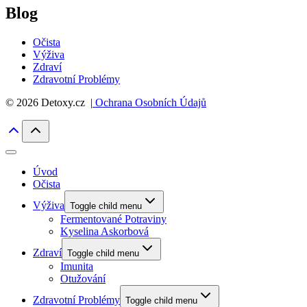
Blog
Očista
Výživa
Zdraví
Zdravotní Problémy
© 2026 Detoxy.cz |
Ochrana Osobních Údajů
Úvod
Očista
Výživa
Toggle child menu
Fermentované Potraviny
Kyselina Askorbová
Zdraví
Toggle child menu
Imunita
Otužování
Zdravotní Problémy
Toggle child menu