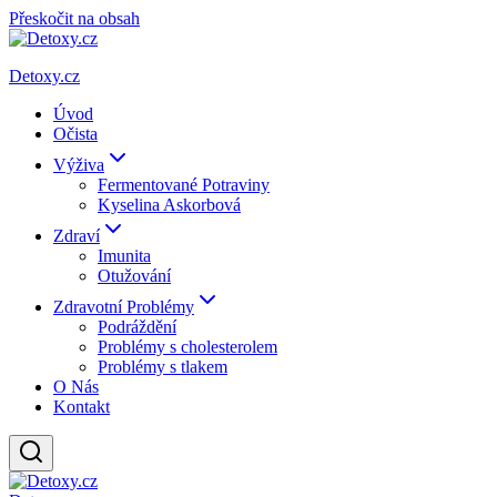
Přeskočit na obsah
Detoxy.cz
Úvod
Očista
Výživa
Fermentované Potraviny
Kyselina Askorbová
Zdraví
Imunita
Otužování
Zdravotní Problémy
Podráždění
Problémy s cholesterolem
Problémy s tlakem
O Nás
Kontakt