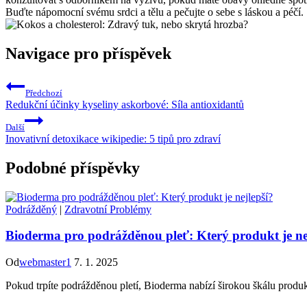
Buďte nápomocní svému srdci a tělu a pečujte o sebe s láskou a péčí.
Navigace pro příspěvek
Předchozí
Redukční účinky kyseliny askorbové: Síla antioxidantů
Další
Inovativní detoxikace wikipedie: 5 tipů pro zdraví
Podobné příspěvky
Podrážděný
|
Zdravotní Problémy
Bioderma pro podrážděnou pleť: Který produkt je ne
Od
webmaster1
7. 1. 2025
Pokud trpíte podrážděnou pletí, Bioderma nabízí širokou škálu produktů