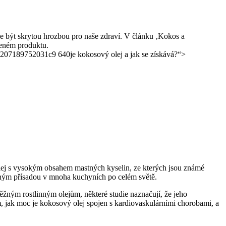
že být skrytou hrozbou pro naše zdraví. V článku ‚Kokos a
beném produktu.
je kokosový olej a jak se získává?“>
lej s vysokým obsahem mastných kyselin, ze kterých jsou známé
beným přísadou v mnoha kuchyních po celém světě.
běžným rostlinným olejům, některé studie naznačují, že jeho
 jak moc je kokosový olej spojen s kardiovaskulárními chorobami, a