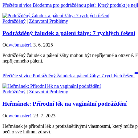
Přečtěte si více
Bioderma pro podrážděnou pleť: Který produkt je nejl
Podrážděný
|
Zdravotní Problémy
Podrážděný žaludek a pálení žáhy: 7 rychlých řešení
Od
webmaster1
3. 6. 2025
Podrážděný žaludek a pálení žáhy mohou být nepříjemné a otravné. Exi
nepříjemného pálení.
Přečtěte si více
Podrážděný žaludek a pálení žáhy: 7 rychlých řešení
Podrážděný
|
Zdravotní Problémy
Heřmánek: Přírodní lék na vaginální podráždění
Od
webmaster1
23. 7. 2023
Heřmánek je přírodní lék s protizánětlivými vlastnostmi, který může 
péči o své intimní zdraví.