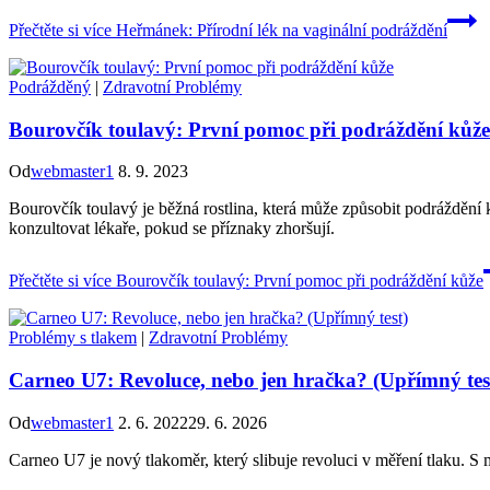
Přečtěte si více
Heřmánek: Přírodní lék na vaginální podráždění
Podrážděný
|
Zdravotní Problémy
Bourovčík toulavý: První pomoc při podráždění kůže
Od
webmaster1
8. 9. 2023
Bourovčík toulavý je běžná rostlina, která může způsobit podráždění ků
konzultovat lékaře, pokud se příznaky zhoršují.
Přečtěte si více
Bourovčík toulavý: První pomoc při podráždění kůže
Problémy s tlakem
|
Zdravotní Problémy
Carneo U7: Revoluce, nebo jen hračka? (Upřímný tes
Od
webmaster1
2. 6. 2022
29. 6. 2026
Carneo U7 je nový tlakoměr, který slibuje revoluci v měření tlaku. S