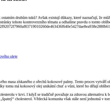
k ostatním druhům tuků? Avšak existují důkazy, které naznačují, že mů
tránky tohoto kontroverzního tématu a odhalíme pravdu o tomto oblí
ového oleje
vého masa získaného z ořechů kokosové palmy. Tento proces vytváří o
Díky tomu má kokosový olej unikátní chuť a vůni, které ho dělají oblí
esterolu v krvi. I když se tradičně považuje za zdravou alternativu k 
špatný“ cholesterol. Vědecká komunita však stále není jednotná v tom,