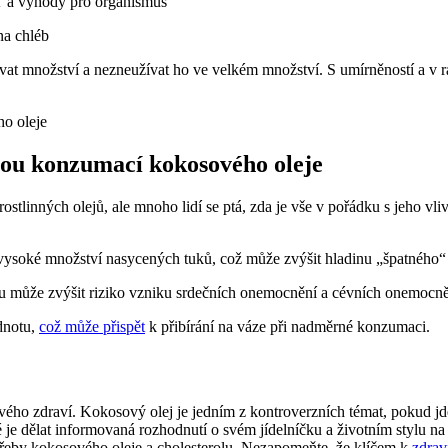
uť a výhody pro organismus
na chléb
ovat množství a nezneužívat ho ve velkém množství. S umírněností a 
nou konzumací kokosového oleje
rostlinných olejů, ale mnoho lidí se ptá, zda je vše v pořádku s jeho vl
ysoké množství nasycených tuků, což může zvýšit hladinu „špatného“ 
u může zvýšit riziko vzniku srdečních onemocnění a cévních onemocně
dnotu,
což může přispět
k přibírání na váze při nadměrné konzumaci.
svého zdraví. Kokosový olej je jedním z kontroverzních témat, pokud jde
té je dělat informovaná rozhodnutí o svém jídelníčku a životním stylu 
řeby kokosového oleje a cholesterolu. Nezapomeňte, že klíčem k
zdrav