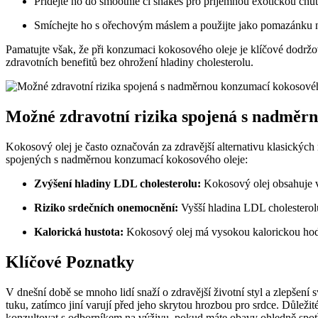
Přidejte ho do smoothie či shakes pro příjemnou exotickou ch
Smíchejte ho s ořechovým máslem a použijte jako pomazánku 
Pamatujte však, že při konzumaci kokosového oleje je klíčové dodrž
zdravotních benefitů bez ohrožení hladiny cholesterolu.
Možné zdravotní rizika spojená s nadměr
Kokosový olej je často označován za zdravější alternativu klasických 
spojených s nadměrnou konzumací kokosového oleje:
Zvýšení hladiny LDL cholesterolu:
Kokosový olej obsahuje v
Riziko srdečních onemocnění:
Vyšší hladina LDL cholesterol
Kalorická hustota:
Kokosový olej má vysokou kalorickou ho
Klíčové Poznatky
V dnešní době se mnoho lidí snaží o zdravější životní styl a zlepšení 
tuku, zatímco jiní varují před jeho skrytou hrozbou pro srdce. Důleži
konzultovat s odborníkem na výživu, pokud máte obavy ohledně spot