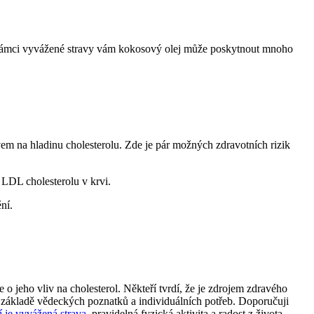
v rámci vyvážené stravy vám kokosový olej může poskytnout mnoho
ivem na hladinu cholesterolu. Zde je pár možných zdravotních rizik
LDL cholesterolu v krvi.
ní.
 o jeho vliv na cholesterol. Někteří tvrdí, že je zdrojem zdravého
na základě vědeckých poznatků a individuálních potřeb. Doporučuji
í je vyvážená strava
, pravidelná fyzická aktivita a radost z života.