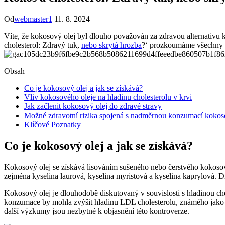
Od
webmaster1
11. 8. 2024
Víte, že kokosový olej byl dlouho považován za zdravou alternativu 
cholesterol: Zdravý tuk,
nebo skrytá hrozba
?‘ prozkoumáme všechny s
Obsah
Co je kokosový olej a jak se získává?
Vliv kokosového oleje na hladinu cholesterolu v krvi
Jak začlenit kokosový olej do zdravé stravy
Možné zdravotní rizika spojená s nadměrnou konzumací kokos
Klíčové Poznatky
Co je kokosový olej a jak se získává?
Kokosový olej se získává lisováním sušeného nebo čerstvého kokoso
zejména kyselina laurová, kyselina myristová a kyselina kaprylová. 
Kokosový olej je dlouhodobě diskutovaný v souvislosti s hladinou chol
konzumace by mohla zvýšit hladinu LDL cholesterolu, známého jako „
další výzkumy jsou nezbytné k objasnění této kontroverze.