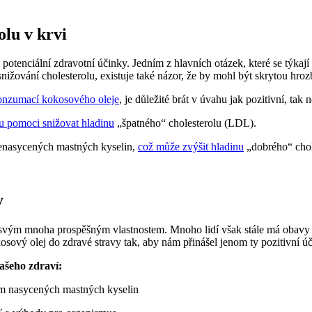
olu v krvi
potenciální zdravotní účinky. Jedním z hlavních otázek, které se týkaj
snižování cholesterolu, existuje také názor, že by mohl být skrytou hroz
onzumací kokosového oleje
, je důležité brát v úvahu jak pozitivní, tak 
u pomoci snižovat hladinu
„špatného“ cholesterolu (LDL).
enasycených mastných kyselin,
což může zvýšit hladinu
„dobrého“ chol
y
ky svým mnoha prospěšným vlastnostem. Mnoho lidí však stále má obavy
kosový olej do zdravé stravy tak, aby nám přinášel jenom ty pozitivní ú
ašeho zdraví:
em nasycených mastných kyselin