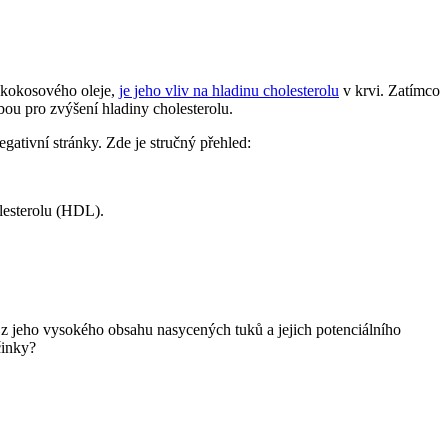
í kokosového oleje,
je jeho vliv na hladinu cholesterolu
v krvi. Zatímco
bou pro zvýšení hladiny cholesterolu.
negativní stránky. Zde je stručný přehled:
esterolu (HDL).
 z jeho vysokého obsahu nasycených tuků a jejich potenciálního
činky?