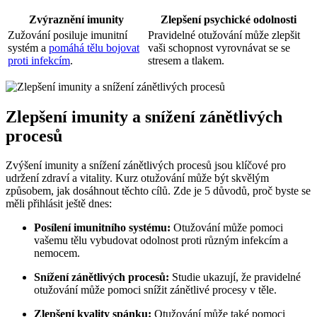
Zvýraznění imunity
Zlepšení psychické odolnosti
Zužování posiluje imunitní
Pravidelné otužování může zlepšit
systém a
pomáhá tělu bojovat
vaši schopnost vyrovnávat se se
proti infekcím
.
stresem a tlakem.
Zlepšení imunity a snížení zánětlivých
procesů
Zvýšení imunity a snížení zánětlivých procesů jsou klíčové pro
udržení zdraví a vitality. Kurz otužování může být skvělým
způsobem, jak dosáhnout těchto cílů. Zde je 5 důvodů, proč byste se
měli přihlásit ještě dnes:
Posílení imunitního systému:
Otužování může pomoci
vašemu tělu vybudovat odolnost proti různým infekcím a
nemocem.
Snížení zánětlivých procesů:
Studie ukazují, že pravidelné
otužování může pomoci snížit zánětlivé procesy v těle.
Zlepšení kvality spánku:
Otužování může také pomoci