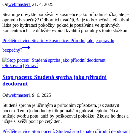
Od
webmaster1
21. 4. 2025
Stearin je obvykle používán v kosmetice jako přírodní složka, ale je
opravdu bezpečný? Odborníci uvádějí, že je to bezpečná a efektivní
látka pro hydrataci pokožky, pokud je používána ve správných
koncentracích. Je důležité vybírat kvalitní produkty s touto složkou.
Přečtěte si více
Stearin v kosmetice: Přírodní, ale je opravdu
bezpečný?
Otužování
|
Zdraví
Stop pocení: Studená sprcha jako přírodní
deodorant
Od
webmaster1
9. 6. 2025
Studená sprcha je účinným a přírodním způsobem, jak zastavit
pocení. Tento jednoduchý trik pomáhá regulovat teplotu těla a
snižuje tvorbu potu, aniž by poškozoval pokožku. Zkuste ho dnes a
užijte si svěží pocit po celý den.
Přečtěte si více
Stop pocení: Studená sprcha jako přírodní deodorant