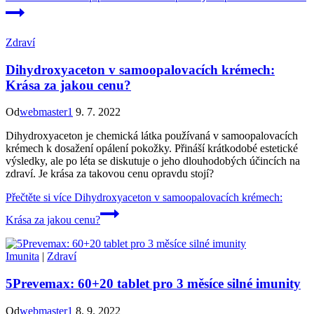
Zdraví
Dihydroxyaceton v samoopalovacích krémech:
Krása za jakou cenu?
Od
webmaster1
9. 7. 2022
Dihydroxyaceton je chemická látka používaná v samoopalovacích
krémech k dosažení opálení pokožky. Přináší krátkodobé estetické
výsledky, ale po léta se diskutuje o jeho dlouhodobých účincích na
zdraví. Je krása za takovou cenu opravdu stojí?
Přečtěte si více
Dihydroxyaceton v samoopalovacích krémech:
Krása za jakou cenu?
Imunita
|
Zdraví
5Prevemax: 60+20 tablet pro 3 měsíce silné imunity
Od
webmaster1
8. 9. 2022