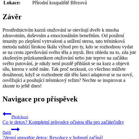
Lokace:
Přírodní koupaliště Březová
Závěr
Prostřednictvím kurzů otužování se otevírají dveře k mnoha
zdravotním, duševním a emocionálním benefitům. Od posílení
imunity po zlepšení vytrvalosti a snížení stresu, tato tréninková
metoda nabízí širokou škálu výhod pro ty, kdo se rozhodnou vydat
se na cestu zpevňování svého těla a mysli. Bez ohledu na to, zda jste
zkušeným průzkumníkem otužování nebo jste teprve na začátku
svého putování, je nikdy není pozdě přihlásit se na kurz a objevit
sílu, kterou v sobě máte. Tak proč nezkusit, co všechno můžete
dosáhnout, když se rozhodnete dát tělu šanci adaptovat se na nový,
osvěžující a posilující tréninkový režim? Nechte se inspirovat a
zkuste to ještě dnes!
Navigace pro příspěvek
Předchozí
Co je detox? Kompletní průvodce očistou těla pro začátečníky
Další
7denní smoothie detox: Revoluce v hubnutí začíná!