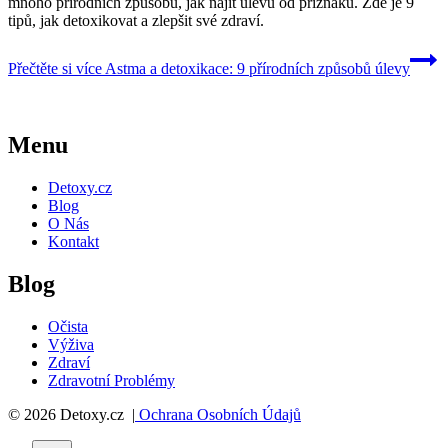
mnoho přírodních způsobů, jak najít úlevu od příznaků. Zde je 9
tipů, jak detoxikovat a zlepšit své zdraví.
Přečtěte si více
Astma a detoxikace: 9 přírodních způsobů úlevy
Menu
Detoxy.cz
Blog
O Nás
Kontakt
Blog
Očista
Výživa
Zdraví
Zdravotní Problémy
© 2026 Detoxy.cz |
Ochrana Osobních Údajů