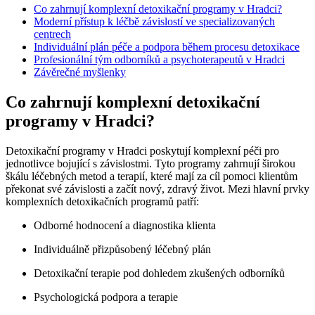
Co zahrnují komplexní detoxikační programy v Hradci?
Moderní přístup k léčbě závislostí ve specializovaných
centrech
Individuální plán péče a podpora během procesu detoxikace
Profesionální tým odborníků a psychoterapeutů v Hradci
Závěrečné myšlenky
Co zahrnují komplexní detoxikační
programy v Hradci?
Detoxikační programy v Hradci poskytují komplexní péči pro
jednotlivce bojující s závislostmi. Tyto programy zahrnují širokou
škálu léčebných metod a terapií, které mají za cíl pomoci klientům
překonat své závislosti a začít nový, zdravý život. Mezi hlavní prvky
komplexních detoxikačních programů patří:
Odborné hodnocení a diagnostika klienta
Individuálně přizpůsobený léčebný plán
Detoxikační terapie pod dohledem zkušených odborníků
Psychologická podpora a terapie