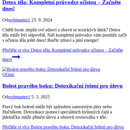
Detox těla: Kompletní průvodce očistou – Začněte
dnes!
Od
webmaster1
23. 9. 2024
Chtěli byste zlepšit své zdraví a zbavit se toxických látek? Detox
těla může být odpovědí. Náš kompletní průvodce vám pomůže začít
s očistou těla ještě dnes! Buďte zdraví a plní energie!
Přečtěte si více
Detox těla: Kompletní průvodce očistou – Začněte
dnes!
Očista
Bolest pravého boku: Detoxikační řešení pro úlevu
Od
webmaster1
5. 3. 2025
Pravý bok bolestí může být způsoben zaneseným játry nebo
žlučníkem. Detoxikace pomocí speciálních bylinných čajů a
jídelníčku může přinést úlevu a obnovit rovnováhu v těle.
Přečtěte si více
Bolest pravého boku: Detoxikační řešení pro úlevu