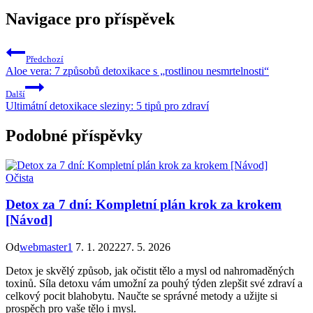
Navigace pro příspěvek
Předchozí
Aloe vera: 7 způsobů detoxikace s „rostlinou nesmrtelnosti“
Další
Ultimátní detoxikace sleziny: 5 tipů pro zdraví
Podobné příspěvky
Očista
Detox za 7 dní: Kompletní plán krok za krokem
[Návod]
Od
webmaster1
7. 1. 2022
27. 5. 2026
Detox je skvělý způsob, jak očistit tělo a mysl od nahromaděných
toxinů. Síla detoxu vám umožní za pouhý týden zlepšit své zdraví a
celkový pocit blahobytu. Naučte se správné metody a užijte si
prospěch pro vaše tělo i mysl.