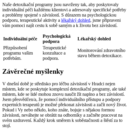
Naše detoxikační programy jsou navrženy tak, aby poskytovaly
individuální péči každému klientovi a adresovaly specifické potřeby
a problémy spojené s závislostí. S důrazem na psychologickou
podporu, terapeutické aktivity a
lékařský dohled
, jsme připraveni
vám pomoci najít cestu k sobě samým a k životu bez závislostí.
Psychologická
Individuální péče
Lékařský dohled
podpora
Přizpůsobení
Terapeutické
Monitorování zdravotního
programu vašim
konzultace a
stavu během detoxikace.
potřebám.
podpora.
Závěrečné myšlenky
V dnešní době je středisko pro léčbu závislostí v Hradci nejen
místem, kde se poskytuje komplexní detoxikační programy, ale také
místem, kde se lidé mohou znovu naučit žít naplno a bez závislostí.
Jsem přesvědčen/a, že pomocí individuálního přístupu a podpory
expertních terapeutů je možné překonat závislosti a začít nový život.
Pokud i Vy nebo někdo, koho znáte, bojuje s nějakou formou
závislosti, neváhejte se obrátit na odborníky a začněte pracovat na
svém uzdravení. Každý krok směrem k soběstačnosti a štěstí za to
stojí.