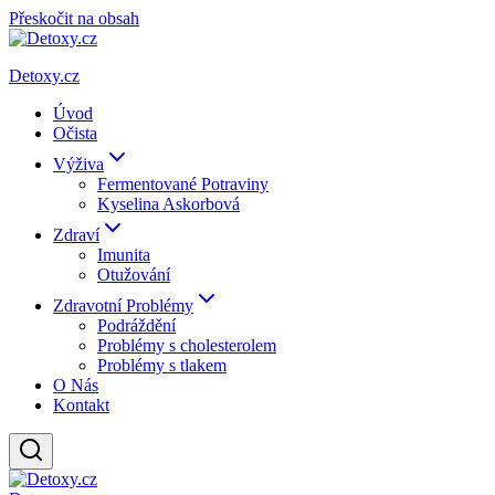
Přeskočit na obsah
Detoxy.cz
Úvod
Očista
Výživa
Fermentované Potraviny
Kyselina Askorbová
Zdraví
Imunita
Otužování
Zdravotní Problémy
Podráždění
Problémy s cholesterolem
Problémy s tlakem
O Nás
Kontakt