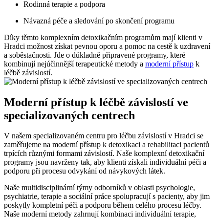
Rodinná terapie a podpora
Návazná péče a sledování po skončení programu
Díky těmto komplexním detoxikačním programům mají klienti v
Hradci možnost získat pevnou oporu a pomoc na cestě k uzdravení
a soběstačnosti. Jde o důkladně připravené programy, které
kombinují nejúčinnější terapeutické metody a
moderní přístup
k
léčbě závislostí.
Moderní přístup k léčbě závislostí ve
specializovaných centrech
V našem specializovaném centru pro léčbu závislostí v Hradci se
zaměřujeme na moderní přístup k detoxikaci a rehabilitaci pacientů
trpících různými formami závislostí. Naše komplexní detoxikační
programy jsou navrženy tak, aby klienti získali individuální péči a
podporu při procesu odvykání od návykových látek.
Naše multidisciplinární týmy odborníků v oblasti psychologie,
psychiatrie, terapie a sociální práce spolupracují s pacienty, aby jim
poskytly kompletní péči a podporu během celého procesu léčby.
Naše moderní metody zahrnují kombinaci individuální terapie,