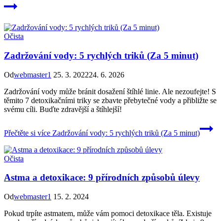
Očista
Zadržování vody: 5 rychlých triků (Za 5 minut)
Od
webmaster1
25. 3. 2022
24. 6. 2026
Zadržování vody může bránit dosažení štíhlé linie. Ale nezoufejte! S
těmito 7 detoxikačními triky se zbavte přebytečné vody a přibližte se
svému cíli. Buďte zdravější a štíhlejší!
Přečtěte si více
Zadržování vody: 5 rychlých triků (Za 5 minut)
Očista
Astma a detoxikace: 9 přírodních způsobů úlevy
Od
webmaster1
15. 2. 2024
Pokud trpíte astmatem, může vám pomoci detoxikace těla. Existuje