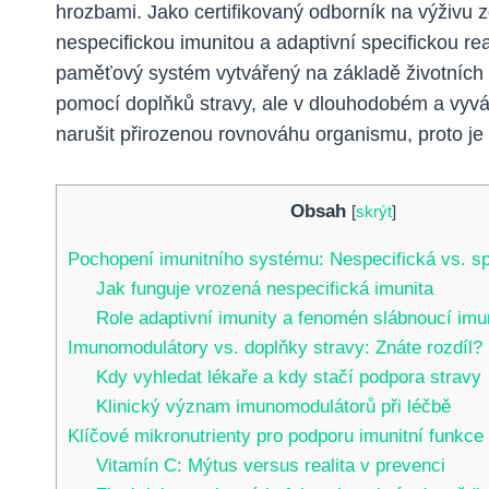
hrozbami. Jako certifikovaný odborník na výživu 
nespecifickou imunitou a adaptivní specifickou re
paměťový systém vytvářený na základě životních z
pomocí doplňků stravy, ale v dlouhodobém a vy
narušit přirozenou rovnováhu organismu, proto je
Obsah
[
skrýt
]
Pochopení imunitního systému: Nespecifická vs. sp
Jak funguje vrozená nespecifická imunita
Role adaptivní imunity a fenomén slábnoucí imu
Imunomodulátory vs. doplňky stravy: Znáte rozdíl?
Kdy vyhledat lékaře a kdy stačí podpora stravy
Klinický význam imunomodulátorů při léčbě
Klíčové mikronutrienty pro podporu imunitní funkce
Vitamín C: Mýtus versus realita v prevenci