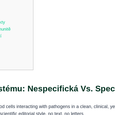
kty
munitě
í
tému: Nespecifická Vs. Speci