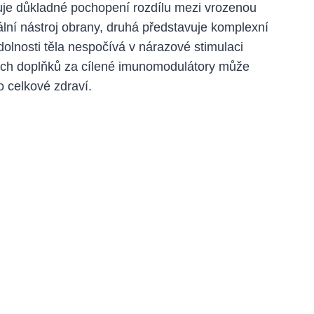
duje důkladné pochopení rozdílu mezi vrozenou
ální nástroj obrany, druhá představuje komplexní
olnosti těla nespočívá v nárazové stimulaci
ých doplňků za cílené imunomodulátory může
 celkové zdraví.