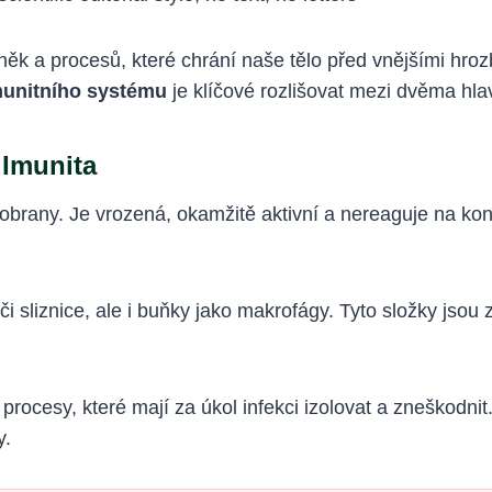
něk a procesů, které chrání naše tělo před vnějšími hroz
unitního systému
je klíčové rozlišovat mezi dvěma hla
 Imunita
i obrany. Je vrozená, okamžitě aktivní a nereaguje na kon
či sliznice, ale i buňky jako makrofágy. Tyto složky jsou
rocesy, které mají za úkol infekci izolovat a zneškodnit. J
y.