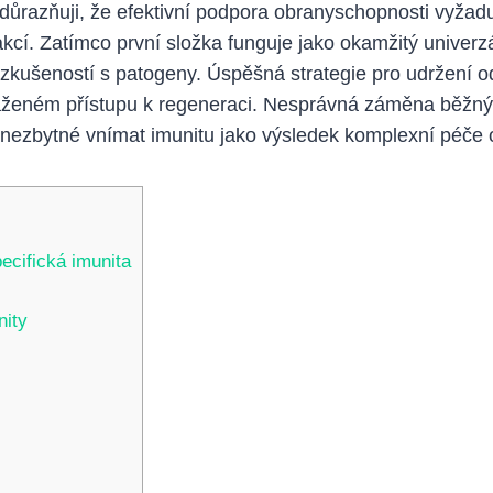
zdůrazňuji, že efektivní podpora obranyschopnosti vyža
akcí. Zatímco první složka funguje jako okamžitý univerz
kušeností s patogeny. Úspěšná strategie pro udržení od
váženém přístupu k regeneraci. Nesprávná záměna běžn
 nezbytné vnímat imunitu jako výsledek komplexní péče o
ecifická imunita
nity