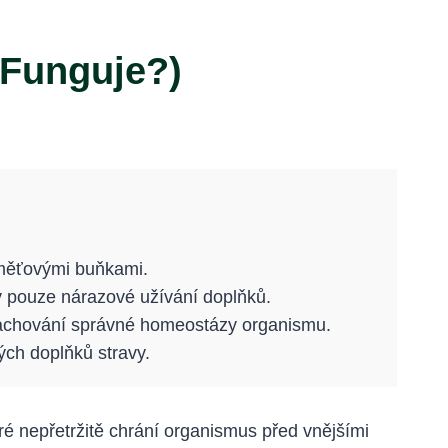
 Funguje?)
paměťovými buňkami.
iv pouze nárazové užívání doplňků.
zachování správné homeostázy organismu.
ých doplňků stravy.
ré nepřetržitě chrání organismus před vnějšími