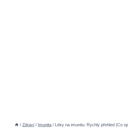
/
Zdraví
/
Imunita
/
Léky na imunitu: Rychlý přehled (Co o