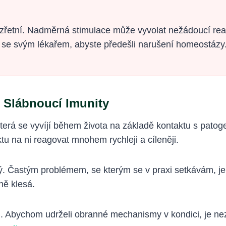
řetní. Nadměrná stimulace může vyvolat nežádoucí reakc
se svým lékařem, abyste předešli narušení homeostázy. 
 Slábnoucí Imunity
 která se vyvíjí během života na základě kontaktu s pato
tu na ni reagovat mnohem rychleji a cíleněji.
ý. Častým problémem, se kterým se v praxi setkávám, je
ně klesá.
 Abychom udrželi obranné mechanismy v kondici, je nezb