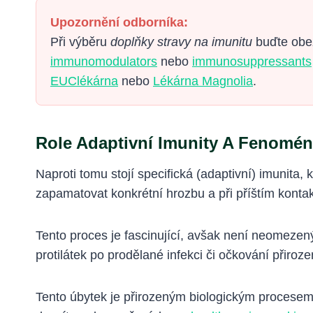
Upozornění odborníka:
Při výběru
doplňky stravy na imunitu
buďte obez
immunomodulators
nebo
immunosuppressants
EUClékárna
nebo
Lékárna Magnolia
.
Role Adaptivní Imunity A Fenomén
Naproti tomu stojí specifická (adaptivní) imunita,
zapamatovat konkrétní hrozbu a při příštím kontak
Tento proces je fascinující, avšak není neomezen
protilátek po prodělané infekci či očkování přiroze
Tento úbytek je přirozeným biologickým procesem.