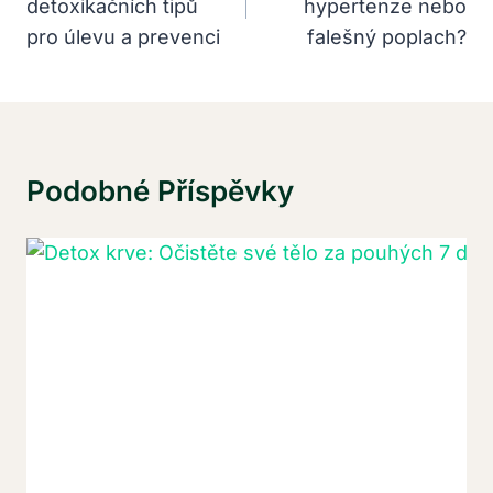
detoxikačních tipů
hypertenze nebo
Příspěvek
pro úlevu a prevenci
falešný poplach?
Podobné Příspěvky