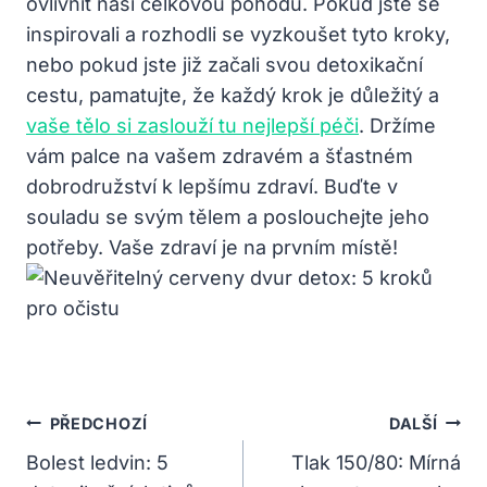
ovlivnit naši celkovou pohodu. Pokud jste se
inspirovali a rozhodli se vyzkoušet tyto kroky,
nebo pokud jste již začali svou detoxikační
cestu, pamatujte, že každý krok je důležitý a
vaše tělo si zaslouží tu nejlepší péči
. Držíme
vám palce na vašem zdravém a šťastném
dobrodružství k lepšímu zdraví. Buďte v
souladu se svým tělem a poslouchejte jeho
potřeby. Vaše zdraví je na prvním místě!
Navigace
PŘEDCHOZÍ
DALŠÍ
Pro
Bolest ledvin: 5
Tlak 150/80: Mírná