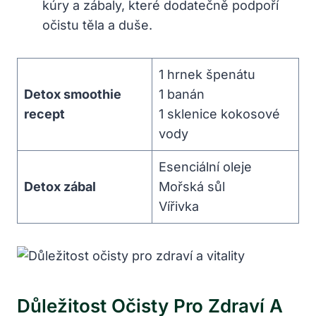
kúry a zábaly, které dodatečně podpoří
očistu těla a duše.
1 hrnek špenátu
Detox smoothie
1 banán
recept
1 sklenice kokosové
vody
Esenciální oleje
Detox zábal
Mořská sůl
Vířivka
Důležitost Očisty Pro Zdraví A