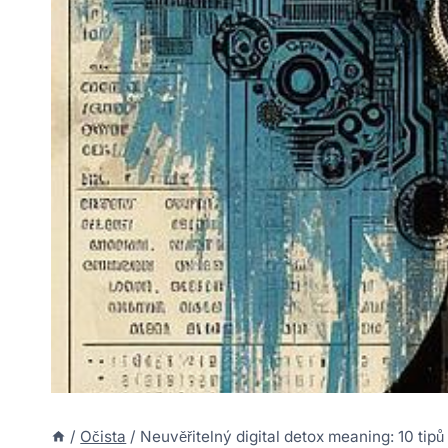
/
Očista
/
Neuvěřitelný digital detox meaning: 10 tipů