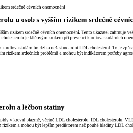
rolu u osob s vyšším rizikem srdečně ​cévn
vyšším rizikem srdečně⁢ cévních onemocnění. Tento ukazatel zahrnuje veš
cholesterolu je klíčovým krokem při prevenci ‍kardiovaskulárních onemo
ardiovaskulárního‌ rizika než standardní LDL ‌cholesterol. To je způso
tším rizikem srdečních problémů a mohou být indikátorem potřeby agresi
olu a léčbou ​statiny
idy v krevní plazmě, včetně ​LDL cholesterolu, IDL​ cholesterolu, VLDL 
⁤rizikem a ​mohou být ⁣lepším prediktorem než pouhé hladiny LDL chol