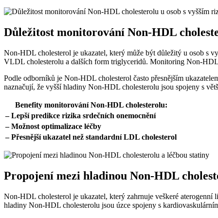
Důležitost monitorování‌ Non-HDL choleste
Non-HDL​ cholesterol je ukazatel, který může být ‌důležitý u ‍osob s 
VLDL cholesterolu a dalších form⁢ triglyceridů. Monitoring ⁢Non-HDL 
Podle odborníků je Non-HDL cholesterol⁢ často přesnějším ukazatelem k
naznačují, že vyšší hladiny‍ Non-HDL⁣ cholesterolu jsou spojeny s vě
Benefity monitorování Non-HDL ‌cholesterolu:
– Lepší predikce rizika srdečních onemocnění
– Možnost ‌optimalizace léčby
– Přesnější ukazatel než⁤ standardní LDL‍ cholesterol
Propojení mezi hladinou Non-HDL cholester
Non-HDL cholesterol je ukazatel, který zahrnuje veškeré aterogenní lip
hladiny Non-HDL cholesterolu jsou úzce spojeny s kardiovaskulárním 