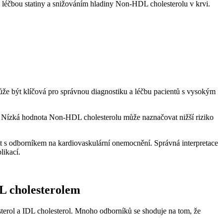
zi léčbou statiny a snižováním hladiny Non-HDL cholesterolu v krvi.
může⁤ být klíčová pro správnou diagnostiku a léčbu pacientů s vysokým
zika. Nízká hodnota Non-HDL cholesterolu může naznačovat nižší riziko
s odborníkem na⁤ kardiovaskulární ‍onemocnění. Správná ⁣interpretace
likací.
L cholesterolem
terol ⁢a IDL cholesterol. ‌Mnoho odborníků se shoduje na tom, že