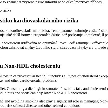
 to znamenat​ zvýšené riziko ⁤infarktu nebo cévní mozkové ​příhody.
tiku ⁢kardiovaskulárního rizika
stiku kardiovaskulárního ​rizika. Tento parametr zahrnuje veškeré⁢ škodl
uje také další formy aterogenních částic, což poskytuje komplexnější⁣ 
holesterolu udržována na ‍optimální ⁤úrovni, což⁢ zahrnuje uvažování
ohou zahrnovat změny životního ⁣stylu, stravovací návyky ​a v případě p
adinu Non-HDL cholesterolu
 role in cardiovascular health. It includes all⁣ types of cholesterol exce
roke, and other cardiovascular problems.
et. Consuming a diet high in saturated fats, trans fats,⁣ and cholesterol 
ound ‌in⁤ nuts and seeds can help lower Non-HDL ‌cholesterol.
ht, and avoiding smoking ‍also play a ⁣significant role in⁣ managing Non-
ur⁢ risk of heart disease and other related conditions.