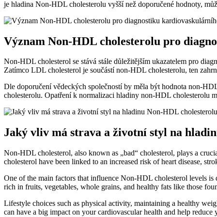
je hladina Non-HDL cholesterolu ‍vyšší než doporučené hodnoty,⁢ může
Význam Non-HDL ‍cholesterolu pro diagnos
Non-HDL cholesterol se stává stále důležitějším ukazatelem pro diagno
Zatímco LDL cholesterol je součástí ⁣non-HDL cholesterolu, ten zahrn
Dle doporučení vědeckých ⁣společností by měla být hodnota non-HDL c
cholesterolu. Opatření⁢ k normalizaci hladiny non-HDL cholesterolu⁢ m
Jaký ​vliv má ​strava a životní ‌styl na ‍hl
Non-HDL cholesterol,⁢ also known as „bad“ cholesterol, plays a crucial⁣
cholesterol have been linked to an increased⁢ risk of heart disease, st
One of the main factors that influence Non-HDL cholesterol levels is di
rich in ⁢fruits, vegetables, whole grains, and healthy ⁢fats like those f
Lifestyle choices such as physical activity, maintaining a healthy weig
can have a big impact on your cardiovascular health⁤ and ⁣help reduce yo