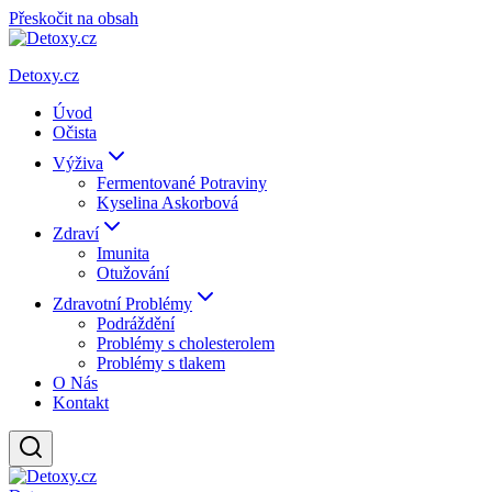
Přeskočit na obsah
Detoxy.cz
Úvod
Očista
Výživa
Fermentované Potraviny
Kyselina Askorbová
Zdraví
Imunita
Otužování
Zdravotní Problémy
Podráždění
Problémy s cholesterolem
Problémy s tlakem
O Nás
Kontakt