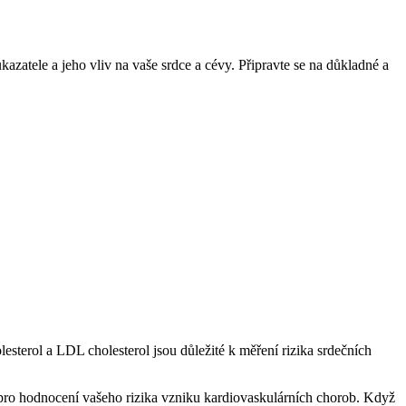
atele a jeho vliv ⁢na vaše srdce a cévy. Připravte se na důkladné a⁢
sterol a LDL cholesterol jsou důležité ⁤k měření ⁣rizika srdečních
 pro hodnocení vašeho rizika vzniku kardiovaskulárních chorob. Když