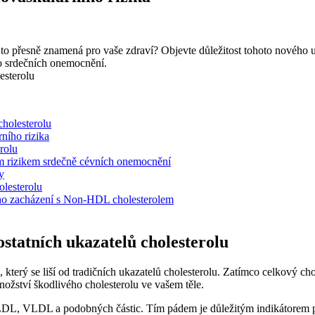
 přesně znamená pro vaše zdraví? Objevte důležitost tohoto nového ukaz
ko srdečních onemocnění.
cholesterolu
ního rizika
erolu
m rizikem srdečně ​cévních onemocnění
y
olesterolu
ného zacházení s Non-HDL cholesterolem
 ostatních ukazatelů cholesterolu
erý se liší od tradičních ukazatelů cholesterolu. Zatímco celkový chole
ství škodlivého cholesterolu ‌ve vašem⁣ těle.
⁣LDL,​ VLDL ​a ‍podobných částic. Tím pádem je důležitým indikátorem‍