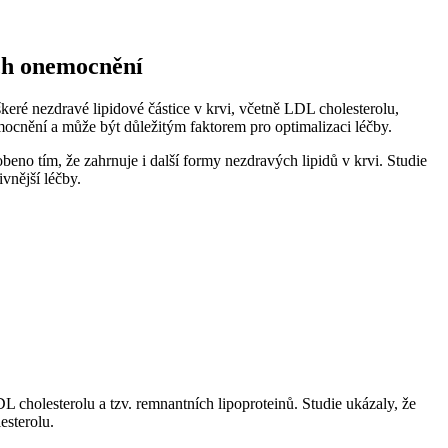
ích onemocnění
keré nezdravé lipidové​ částice v krvi, včetně LDL cholesterolu,
cnění ⁣a může být⁢ důležitým faktorem pro ⁢optimalizaci léčby.
beno tím, že zahrnuje i další formy nezdravých lipidů v krvi. Studie
vnější léčby.
cholesterolu a tzv.‍ remnantních⁣ lipoproteinů.⁤ Studie ukázaly, že
esterolu.