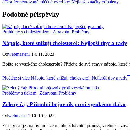
dTest fermentované mléčné výrobky: Nejlepší značky odhaleny
Podobné příspěvky
Problémy s cholesterolem
|
Zdravotní Problémy
Nápoje, které snižují cholesterol: Nejlepší tipy a rady
Od
webmaster1
14. 11. 2023
Bojíte se vysokého cholesterolu? Přidejte do své stravy nápoje, které h
Přečtěte si více
Nápoje, které snižují cholesterol: Nejlepší tipy a rady
Problémy s tlakem
|
Zdravotní Problémy
Zelený čaj: Přírodní bojovník proti vysokému tlaku
Od
webmaster1
16. 10. 2022
Zelený čaj je známý pro své mnohé zdravotní přínosy, včetně snižován