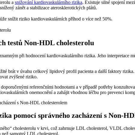
terolu a
snižování kardiovaskulárního rizika
. Existuje silné spojení me
nížený zánět a stabilizace ⁤aterosklerotických plátů.
že snížit riziko kardiovaskulárních příhod o více‌ než 50%.
ch testů ‌Non-HDL cholesterolu
významným při hodnocení‌ kardiovaskulárního rizika. Jeho interpretace 
ežité brát v úvahu celkový lipidový ‍profil pacienta a další faktory ri
ovat zvýšené riziko.
 doporučenými referenčními hodnotami ​a v případě potřeby konzultovat 
diovaskulárních onemocnění a zahájit vhodnou léčbu pro prevenci komp
izika pomocí​ správného zacházení s Non-HD
ného“ cholesterolu v‍ krvi, což zahrnuje LDL cholesterol, ⁣VLDL choles
a než samotný LDL cholesterol.