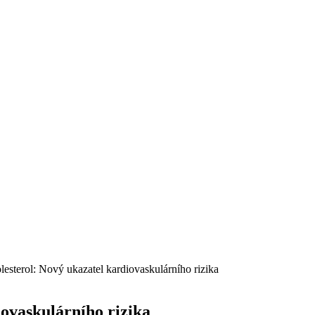
sterol: Nový ukazatel kardiovaskulárního rizika
ovaskulárního rizika