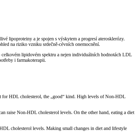
ivé lipoproteiny a je spojen s výskytem a progresí aterosklerózy.
pohled na riziko vzniku⁤ srdečně-cévních onemocnění.
 o celkovém lipidovém spektru a nejen individuálních‍ hodnotách LDL
otřeby i farmakoterapii.
pt for HDL​ cholesterol, the „good“ kind. ⁢High levels of​ Non-HDL‍
can raise Non-HDL cholesterol levels. On ⁤the other hand, eating a diet⁢
HDL cholesterol levels. Making small changes⁤ in diet ‌and lifestyle