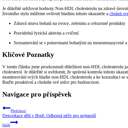
Je důležité udržovat hodnoty Non-HDL cholesterolu ⁢na zdravé​ úrovn
životního stylu můžeme⁤ ovlivnit hladinu tohoto ukazatele a
chránit sv
Zdravá ‍strava bohatá na ovoce, zeleninu a celozrnné produkty
Pravidelná fyzická aktivita a⁤ cvičení
Seznamování se​ s ‍potravinami ⁢bohatými na​ mononenasycené ​
Klíčové Poznatky
V tomto článku jsme ⁢prozkoumali důležitost non-HDL cholesterolu jako
cholesterol. Je důležité si ⁢uvědomit, že správná⁤ kontrola tohoto ⁣uk
monitorování svých hladin non-HDL ​cholesterolu a ke konzultaci se s
Buďte proaktivní a chráníte své srdce pro budoucnost.
Navigace pro příspěvek
Předchozí
Detoxikace dětí v Brně: Odborná péče pro nejmenší
Další