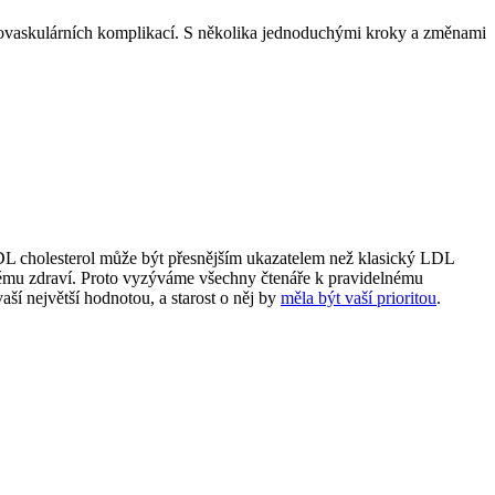
iovaskulárních komplikací. S několika jednoduchými kroky ⁣a ⁢změnami
HDL cholesterol může být přesnějším‍ ukazatelem než klasický ​LDL
lkovému zdraví. Proto vyzýváme všechny čtenáře k ‍pravidelnému
ší největší hodnotou, a starost o něj by
měla být vaší prioritou
.