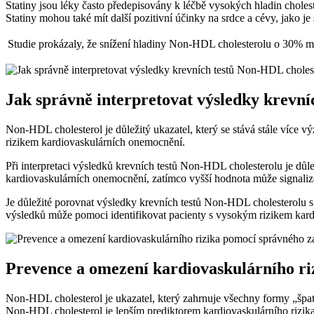
Statiny jsou léky často předepisovány k léčbě vysokých hladin choles
Statiny mohou také mít další pozitivní účinky na srdce a cévy, jako je s
Studie prokázaly, že snížení hladiny Non-HDL cholesterolu o ‍30% mů
Jak správně interpretovat výsledky krevní
Non-HDL cholesterol je důležitý ukazatel, který se⁣ stává stále více 
rizikem⁢ kardiovaskulárních onemocnění.
Při interpretaci výsledků krevních testů Non-HDL cholesterolu je ‌důl
kardiovaskulárních onemocnění, zatímco vyšší hodnota může signaliz
Je důležité porovnat výsledky krevních testů Non-HDL cholesterolu s
výsledků může pomoci identifikovat pacienty s ​vysokým rizikem kar
Prevence a omezení ⁢kardiovaskulárního r
Non-HDL cholesterol je ukazatel,‍ který zahrnuje všechny formy „špat
Non-HDL cholesterol je lepším prediktorem kardiovaskulárního rizik