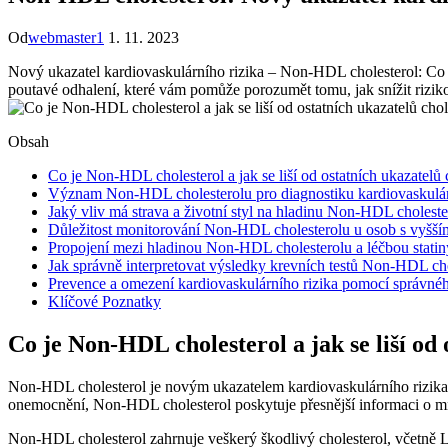
Od
webmaster1
1. 11. 2023
Nový ukazatel kardiovaskulárního rizika – Non-HDL cholesterol: Co to
poutavé odhalení, které vám pomůže porozumět tomu, jak ⁤snížit rizi
Obsah
Co je Non-HDL cholesterol a⁢ jak se liší od ostatních ukazatelů 
Význam Non-HDL ‍cholesterolu pro diagnostiku ⁢kardiovaskulár
Jaký ​vliv má ​strava a životní ‌styl na ‍hladinu Non-HDL cholest
Důležitost monitorování‌ Non-HDL cholesterolu u osob s vyšší
Propojení mezi hladinou Non-HDL cholesterolu a léčbou ​statin
Jak správně interpretovat výsledky krevních testů ‌Non-HDL ch
Prevence a omezení ⁢kardiovaskulárního rizika pomocí​ správ
Klíčové Poznatky
Co je Non-HDL cholesterol a⁢ jak se liší od
Non-HDL cholesterol je novým ukazatelem kardiovaskulárního rizika, kt
onemocnění, Non-HDL cholesterol poskytuje přesnější informaci o množ
Non-HDL cholesterol zahrnuje veškerý škodlivý cholesterol, ​včetně 