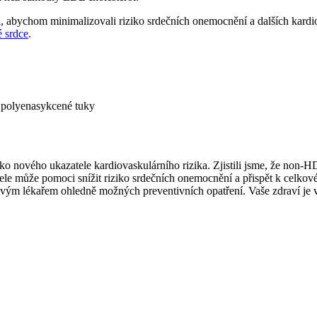
i, abychom minimalizovali riziko ⁢srdečních onemocnění a dalších kard
é srdce
.
a polyenasykcené tuky
⁤ nového ukazatele ‌kardiovaskulárního rizika. Zjistili jsme, že⁤ non-
azatele může pomoci⁢ snížit ‌riziko srdečních onemocnění⁢ a přispět k ce
vým lékařem ohledně možných preventivních opatření. Vaše zdraví‍ je ​va