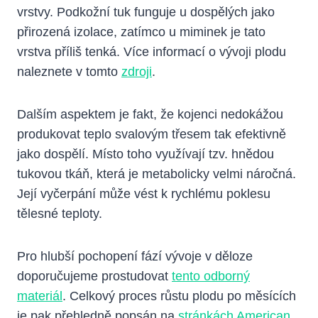
vrstvy. Podkožní tuk funguje u dospělých jako
přirozená izolace, zatímco u miminek je tato
vrstva příliš tenká. Více informací o vývoji plodu
naleznete v tomto
zdroji
.
Dalším aspektem je fakt, že kojenci nedokážou
produkovat teplo svalovým třesem tak efektivně
jako dospělí. Místo toho využívají tzv. hnědou
tukovou tkáň, která je metabolicky velmi náročná.
Její vyčerpání může vést k rychlému poklesu
tělesné teploty.
Pro hlubší pochopení fází vývoje v děloze
doporučujeme prostudovat
tento odborný
materiál
. Celkový proces růstu plodu po měsících
je pak přehledně popsán na
stránkách American