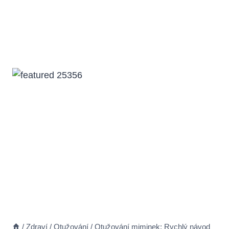
/
Zdraví
/
Otužování
/
Otužování miminek: Rychlý návod