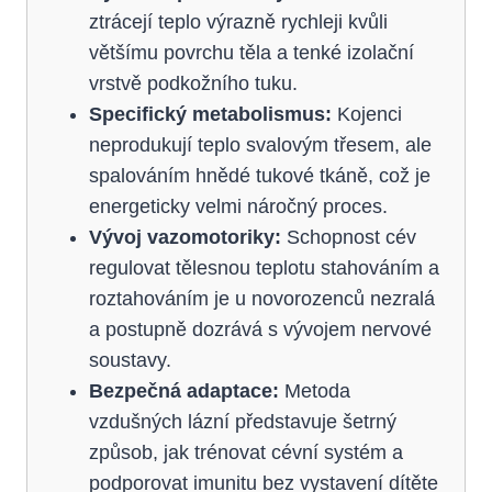
ztrácejí teplo výrazně rychleji kvůli
většímu povrchu těla a tenké izolační
vrstvě podkožního tuku.
Specifický metabolismus:
Kojenci
neprodukují teplo svalovým třesem, ale
spalováním hnědé tukové tkáně, což je
energeticky velmi náročný proces.
Vývoj vazomotoriky:
Schopnost cév
regulovat tělesnou teplotu stahováním a
roztahováním je u novorozenců nezralá
a postupně dozrává s vývojem nervové
soustavy.
Bezpečná adaptace:
Metoda
vzdušných lázní představuje šetrný
způsob, jak trénovat cévní systém a
podporovat imunitu bez vystavení dítěte