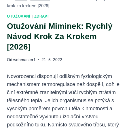
krok za krokem [2026]
OTUŽOVÁNÍ
|
ZDRAVÍ
Otužování Miminek: Rychlý
Návod Krok Za Krokem
[2026]
Od
webmaster1
21. 5. 2022
Novorozenci disponují odlišným fyziologickým
mechanismem termoregulace než dospělí, což je
činí extrémně zranitelnými vůči rychlým ztrátám
tělesného tepla. Jejich organismus se potýká s
vysokým poměrem povrchu těla k hmotnosti a
nedostatečně vyvinutou izolační vrstvou
podkožního tuku. Namísto svalového třesu, který