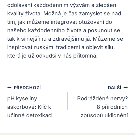
odolávání každodenním výzvám a zlepšení
kvality života. Možná je čas zamyslet se nad
tím, jak můžeme integrovat otužování do
našeho každodenního života a posunout se
tak k silnějšímu a zdravějšímu já. Můžeme se
inspirovat ruskými tradicemi a objevit sílu,
která je už odkudsi v nás přítomná.
Navigace
PŘEDCHOZÍ
DALŠÍ
Pro
pH kyseliny
Podrážděné nervy?
askorbové: Klíč k
8 přírodních
Příspěvek
účinné detoxikaci
způsobů uklidnění