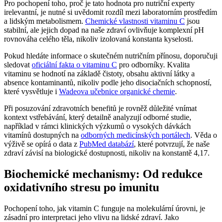
Pro pochopení toho, proč je tato hodnota pro nutriční experty
irelevantní, je nutné si uvědomit rozdíl mezi laboratorním prostředím
a lidským metabolismem.
Chemické vlastnosti vitaminu C
jsou
stabilní, ale jejich dopad na naše zdraví ovlivňuje komplexní pH
rovnováha celého těla, nikoliv izolovaná konstanta kyselosti.
Pokud hledáte informace o skutečném nutričním přínosu, doporučuji
sledovat
oficiální fakta o vitaminu C
pro odborníky. Kvalita
vitaminu se hodnotí na základě čistoty, obsahu aktivní látky a
absence kontaminantů, nikoliv podle jeho disociačních schopností,
které vysvětluje i
Wadeova učebnice organické chemie
.
Při posuzování zdravotních benefitů je rovněž důležité vnímat
kontext vstřebávání, který detailně analyzují odborné studie,
například v rámci klinických výzkumů o vysokých dávkách
vitamínů dostupných na
odborných medicínských portálech
. Věda o
výživě se opírá o data z
PubMed databází
, které potvrzují, že naše
zdraví závisí na biologické dostupnosti, nikoliv na konstantě 4,17.
Biochemické mechanismy: Od redukce
oxidativního stresu po imunitu
Pochopení toho, jak vitamin C funguje na molekulární úrovni, je
zásadní pro interpretaci jeho vlivu na lidské zdraví. Jako