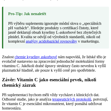
Pro-Tip: Jak nenaletět
Při výběru suplementu ignorujte módní slova o „speciálních
pH vazbách“. Hledejte produkty s certifikací čistoty, které
jasně deklarují obsah kyseliny L-askorbové bez zbytečných
plnidel. Kvalita se odvíjí od výrobních standardů, nikoli od
komplexní
analýzy acidobazické rovnováhy
v marketingu.
Znalost
chemie kyseliny askorbové
nám napovídá, že lidské tělo je
evolučně nastaveno na zpracování jednoduché molekulární formy
vitaminu C. Jakékoli drahé úpravy struktury často nevedou k vyšší
plazmatické hladině, ale pouze k vyšší ceně pro spotřebitele.
Závěr: Vitamin C jako esenciální prvek, nikoli
chemický zázrak
Při suplementaci bychom měli vždy vycházet z klinických dat.
Odborné studie, jako je analýza
terapeutických protokolů
, potvrzují,
že vitamin C je esenciální mikronutrient, který pomáhá udržovat
homeostázu.