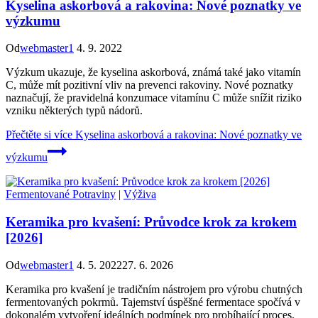
Kyselina askorbová a rakovina: Nové poznatky ve
výzkumu
Od
webmaster1
4. 9. 2022
Výzkum ukazuje, že kyselina askorbová, známá také jako vitamín
C, může mít pozitivní vliv na prevenci rakoviny. Nové poznatky
naznačují, že pravidelná konzumace vitamínu C může snížit riziko
vzniku některých typů nádorů.
Přečtěte si více
Kyselina askorbová a rakovina: Nové poznatky ve
výzkumu
Fermentované Potraviny
|
Výživa
Keramika pro kvašení: Průvodce krok za krokem
[2026]
Od
webmaster1
4. 5. 2022
27. 6. 2026
Keramika pro kvašení je tradičním nástrojem pro výrobu chutných
fermentovaných pokrmů. Tajemství úspěšné fermentace spočívá v
dokonalém vytvoření ideálních podmínek pro probíhající proces.