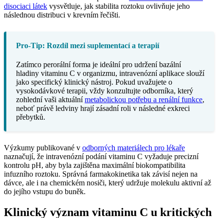
disociaci látek
vysvětluje, jak stabilita roztoku ovlivňuje jeho
následnou distribuci v krevním řečišti.
Pro-Tip: Rozdíl mezi suplementací a terapií
Zatímco perorální forma je ideální pro udržení bazální
hladiny vitaminu C v organizmu, intravenózní aplikace slouží
jako specifický klinický nástroj. Pokud uvažujete o
vysokodávkové terapii, vždy konzultujte odborníka, který
zohlední vaši aktuální
metabolickou potřebu a renální funkce
,
neboť právě ledviny hrají zásadní roli v následné exkreci
přebytků.
Výzkumy publikované v
odborných materiálech pro lékaře
naznačují, že intravenózní podání vitaminu C vyžaduje precizní
kontrolu pH, aby byla zajištěna maximální biokompatibilita
infuzního roztoku. Správná farmakokinetika tak závisí nejen na
dávce, ale i na chemickém nosiči, který udržuje molekulu aktivní až
do jejího vstupu do buněk.
Klinický význam vitaminu C u kritických