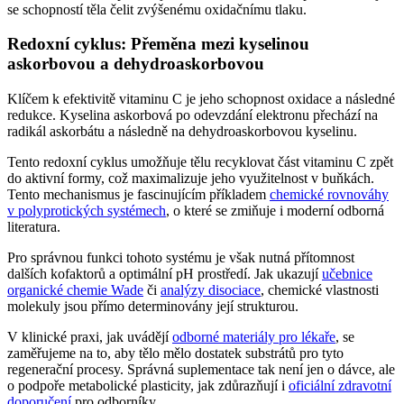
se schopností těla čelit zvýšenému oxidačnímu tlaku.
Redoxní cyklus: Přeměna mezi kyselinou
askorbovou a dehydroaskorbovou
Klíčem k efektivitě vitaminu C je jeho schopnost oxidace a následné
redukce. Kyselina askorbová po odevzdání elektronu přechází na
radikál askorbátu a následně na dehydroaskorbovou kyselinu.
Tento redoxní cyklus umožňuje tělu recyklovat část vitaminu C zpět
do aktivní formy, což maximalizuje jeho využitelnost v buňkách.
Tento mechanismus je fascinujícím příkladem
chemické rovnováhy
v polyprotických systémech
, o které se zmiňuje i moderní odborná
literatura.
Pro správnou funkci tohoto systému je však nutná přítomnost
dalších kofaktorů a optimální pH prostředí. Jak ukazují
učebnice
organické chemie Wade
či
analýzy disociace
, chemické vlastnosti
molekuly jsou přímo determinovány její strukturou.
V klinické praxi, jak uvádějí
odborné materiály pro lékaře
, se
zaměřujeme na to, aby tělo mělo dostatek substrátů pro tyto
regenerační procesy. Správná suplementace tak není jen o dávce, ale
o podpoře metabolické plasticity, jak zdůrazňují i
oficiální zdravotní
doporučení
pro odborníky.