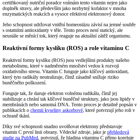
certifikovaný nutriční poradce vnímám tento vitamin nejen jako
doplněk stravy, ale především jako nezbytný kofaktor v mnoha
enzymatických reakcích a vysoce efektivní elektronový donor.
Jeho schopnost udržovat vnitřní homeostázu závisí na jemné souhře
s ostatními antioxidanty v těle. Tento proces není statický, ale
neustále se měnící tok, který reaguje na aktuální zátěž organismu.
Reaktivní formy kyslíku (ROS) a role vitaminu C
Reaktivní formy kyslíku (ROS) jsou vedlejšími produkty našeho
metabolismu, které v nadměrném množství vedou k rozvoji
oxidativního stresu. Vitamin C funguje jako klíčový antioxidant,
který tyto radikály neutralizuje, čímž zásadně snižuje riziko
buněčného poškození.
Funguje tak, že daruje elektron volnému radikálu, čímž jej
stabilizuje a chrání tak klíčové buněčné struktury, jako jsou lipidy v
membránách nebo samotná DNA. Tento proces je detailně popsán v
publikacích o
chemii kyseliny askorbové
, které potvrzují jeho roli v
ochraně tkání.
Díky své schopnosti snadno uvolňovat elektrony představuje
vitamin C první linii obrany. Vědecké zdroje, jako je
přehledová
studie na PubMed
, potvrzují, že hladina vitaminu C přímo koreluje