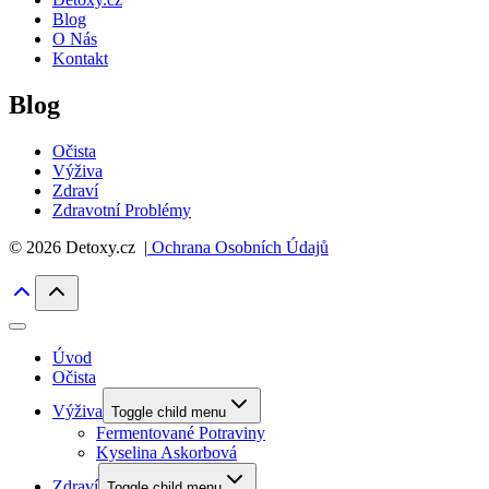
Blog
O Nás
Kontakt
Blog
Očista
Výživa
Zdraví
Zdravotní Problémy
© 2026 Detoxy.cz |
Ochrana Osobních Údajů
Úvod
Očista
Výživa
Toggle child menu
Fermentované Potraviny
Kyselina Askorbová
Zdraví
Toggle child menu