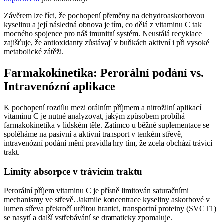
Závěrem lze říci, že pochopení přeměny na dehydroaskorbovou
kyselinu a její následná obnova je tím, co dělá z vitaminu C tak
mocného spojence pro náš imunitní systém. Neustálá recyklace
zajišťuje, že antioxidanty zůstávají v buňkách aktivní i při vysoké
metabolické zátěži.
Farmakokinetika: Perorální podání vs.
Intravenózní aplikace
K pochopení rozdílu mezi orálním příjmem a nitrožilní aplikací
vitaminu C je nutné analyzovat, jakým způsobem probíhá
farmakokinetika v lidském těle. Zatímco u běžné suplementace se
spoléháme na pasivní a aktivní transport v tenkém střevě,
intravenózní podání mění pravidla hry tím, že zcela obchází trávicí
trakt.
Limity absorpce v trávicím traktu
Perorální příjem vitaminu C je přísně limitován saturačními
mechanismy ve střevě. Jakmile koncentrace kyseliny askorbové v
lumen střeva překročí určitou hranici, transportní proteiny (SVCT1)
se nasytí a další vstřebávání se dramaticky zpomaluje.