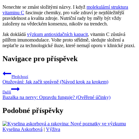
Nenechte se zmást složitými názvy. I když
molekulární struktura
vitaminu C
fascinuje chemiky, pro vaše zdraví je nejdůležitější
pravidelnost a kvalita zdroje. Nutriční rady by měly být vždy
založeny na vědeckém konsenzu, nikoliv na trendech.
Jak dokládá
výzkum antioxidačních kapacit
, vitamin C zůstává
pilířem imunomodulace. Volte proto střídmě, sledujte složení a
neplaťte za technologické iluze, které nemají oporu v klinické praxi.
Navigace pro příspěvek
Předchozí
Otužování: Jak začít správně (Návod krok za krokem)
Další
Bazalka na nervy: Opravdu funguje? (Ověřené účinky)
Podobné příspěvky
Kyselina Askorbová
|
Výživa