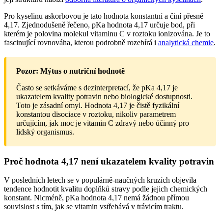
Pro kyselinu askorbovou je tato hodnota konstantní a činí přesně
4,17. Zjednodušeně řečeno, pKa hodnota 4,17 určuje bod, při
kterém je polovina molekul vitaminu C v roztoku ionizována. Je to
fascinující rovnováha, kterou podrobně rozebírá i
analytická chemie
.
Pozor: Mýtus o nutriční hodnotě
Často se setkáváme s dezinterpretací, že pKa 4,17 je
ukazatelem kvality potravin nebo biologické dostupnosti.
Toto je zásadní omyl. Hodnota 4,17 je čistě fyzikální
konstantou disociace v roztoku, nikoliv parametrem
určujícím, jak moc je vitamin C zdravý nebo účinný pro
lidský organismus.
Proč hodnota 4,17 není ukazatelem kvality potravin
V posledních letech se v populárně-naučných kruzích objevila
tendence hodnotit kvalitu doplňků stravy podle jejich chemických
konstant. Nicméně, pKa hodnota 4,17 nemá žádnou přímou
souvislost s tím, jak se vitamin vstřebává v trávicím traktu.