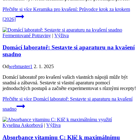
Přečtěte si více
Keramika pro kvašení: Průvodce krok za krokem
[2026]
Fermentované Potraviny
|
Výživa
Domácí laboratoř: Sestavte si aparaturu na kvašení
snadno
Od
webmaster1
2. 1. 2025
Domácí laboratoř pro kvašení vašich vlastních nápojů může být
snadná a zábavná. Sestavte si vlastní aparaturu pomocí
jednoduchých postupů a začněte experimentovat s různými recepty!
Přečtěte si více
Domácí laboratoř: Sestavte si aparaturu na kvašení
snadno
Kyselina Askorbová
|
Výživa
Absorbance vitaminu C: Klíč k maximálnímu