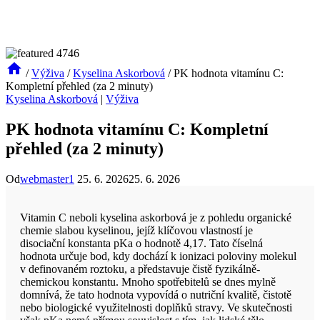
/
Výživa
/
Kyselina Askorbová
/
PK hodnota vitamínu C:
Kompletní přehled (za 2 minuty)
Kyselina Askorbová
|
Výživa
PK hodnota vitamínu C: Kompletní
přehled (za 2 minuty)
Od
webmaster1
25. 6. 2026
25. 6. 2026
Vitamin C neboli kyselina askorbová je z pohledu organické
chemie slabou kyselinou, jejíž klíčovou vlastností je
disociační konstanta pKa o hodnotě 4,17. Tato číselná
hodnota určuje bod, kdy dochází k ionizaci poloviny molekul
v definovaném roztoku, a představuje čistě fyzikálně-
chemickou konstantu. Mnoho spotřebitelů se dnes mylně
domnívá, že tato hodnota vypovídá o nutriční kvalitě, čistotě
nebo biologické využitelnosti doplňků stravy. Ve skutečnosti