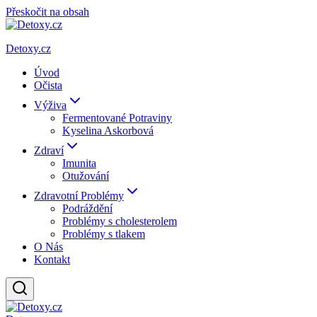
Přeskočit na obsah
Detoxy.cz
Úvod
Očista
Výživa
Fermentované Potraviny
Kyselina Askorbová
Zdraví
Imunita
Otužování
Zdravotní Problémy
Podráždění
Problémy s cholesterolem
Problémy s tlakem
O Nás
Kontakt