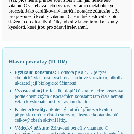
však pKa nemá přímou souvislost s tím, jak lidské tělo
vitamin C vstřebává nebo využívá v rámci metabolických
procesů. Jako certifikovaný nutriční poradce zdůrazňuji, že
pro posouzení kvality vitaminu C je nutné sledovat čistotu
složení a obsah aktivní látky, nikoliv laboratorní konstanty
kyselosti, které jsou pro zdraví irelevantní.
Hlavní poznatky (TLDR)
Fyzikální konstanta:
Hodnota pKa 4,17 je ryze
chemická vlastnost kyseliny askorbové v roztoku, nikoliv
ukazatel její biologické účinnosti.
Vyvrácení mýtu:
Kvalitu doplňků stravy nelze posuzovat
podle chemických disociačních konstant; tato čísla nemají
vztah k vstřebatelnosti v trávicím traktu.
Kritéria kvality:
Skutečný nutriční přínos a kvalitu
přípravku určuje čistota surovin, absence kontaminantů a
celkový obsah aktivní látky.
Vědecký přístup:
Zdravotní benefity vitaminu C
vycházejí z jeho role kofaktoru v enzymatických reakcích,