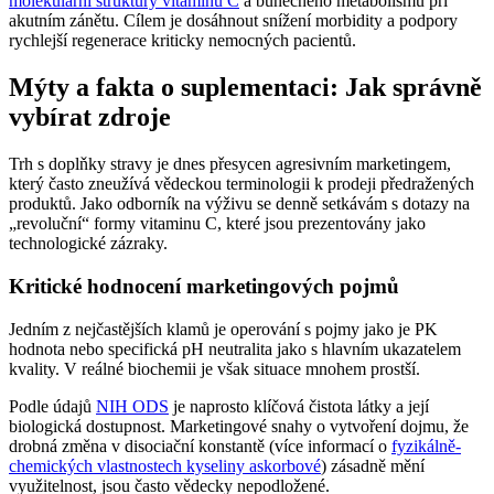
molekulární struktury vitaminu C
a buněčného metabolismu při
akutním zánětu. Cílem je dosáhnout snížení morbidity a podpory
rychlejší regenerace kriticky nemocných pacientů.
Mýty a fakta o suplementaci: Jak správně
vybírat zdroje
Trh s doplňky stravy je dnes přesycen agresivním marketingem,
který často zneužívá vědeckou terminologii k prodeji předražených
produktů. Jako odborník na výživu se denně setkávám s dotazy na
„revoluční“ formy vitaminu C, které jsou prezentovány jako
technologické zázraky.
Kritické hodnocení marketingových pojmů
Jedním z nejčastějších klamů je operování s pojmy jako je PK
hodnota nebo specifická pH neutralita jako s hlavním ukazatelem
kvality. V reálné biochemii je však situace mnohem prostší.
Podle údajů
NIH ODS
je naprosto klíčová čistota látky a její
biologická dostupnost. Marketingové snahy o vytvoření dojmu, že
drobná změna v disociační konstantě (více informací o
fyzikálně-
chemických vlastnostech kyseliny askorbové
) zásadně mění
využitelnost, jsou často vědecky nepodložené.