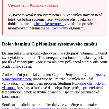
Upozornění: Klinická aplikace
Vysokodávková léčba vitaminem C v kritických stavech není
totéž, co běžná suplementace. Vyžaduje přísný lékařský
dohled, kontrolu
chemické rovnováhy
vnitřního prostředí a
monitorování parametrů
pH rovnováhy
organizmu.
Role vitaminu C při snížení systémového zánětu
Dalším pilířem terapeutického využití je schopnost vitaminu C tlumit
tzv. cytokinovou bouři. Tato neregulovaná imunitní reakce, typická
pro těžké zápaly plic, vede k rozsáhlému poškození tkání v důsledku
oxidativního stresu.
Antioxidační potenciál vitaminu C, podložený
odbornými poznatky
o mikronutrientech
, umožňuje neutralizaci volných radikálů
vznikajících při zánětlivém procesu. Studium
fyzikálně-chemických
vlastností
kyseliny askorbové dále objasňuje, proč je pro efektivní
terapeutický účinek nezbytné dosáhnout specifické plazmatické
koncentrace.
Současná medicína se proto čím dál více zaměřuje na interakci