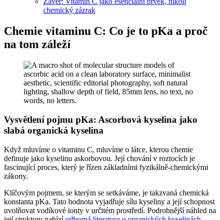
Závěr: Vitamin C jako esenciální prvek, nikoli
chemický zázrak
Chemie vitaminu C: Co je to pKa a proč
na tom záleží
Vysvětlení pojmu pKa: Ascorbová kyselina jako
slabá organická kyselina
Když mluvíme o vitaminu C, mluvíme o látce, kterou chemie
definuje jako kyselinu askorbovou. Její chování v roztocích je
fascinující proces, který je řízen základními fyzikálně-chemickými
zákony.
Klíčovým pojmem, se kterým se setkáváme, je takzvaná chemická
konstanta pKa. Tato hodnota vyjadřuje sílu kyseliny a její schopnost
uvolňovat vodíkové ionty v určitém prostředí. Podrobnější náhled na
její strukturu nabízí
odborná literatura o organických kyselinách
.