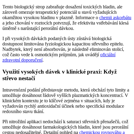
Tento biologický strop zabraňuje dosažení toxických hladin, ale
zároveň omezuje terapeutický potenciál u stavů vyžadujících
okamžitou vysokou hladinu v plazmě. Informace o
chemii askorbátu
a jeho chování v roztocích potvrzují, že efektivita vstřebávání klesá
úměrně s narůstající perorální dávkou.
I při vysokých dávkách podaných ústy zůstává biologická
dostupnost limitována fyziologickou kapacitou střevního epitelu.
Nadbytek, který není absorbován, je následně eliminován stolicí,
což často vede k osmotickým průjmům, jak uvádějí
oficiální
zdravotní doporučení
.
Využití vysokých dávek v klinické praxi: Když
střevo nestačí
Intravenózní podání představuje metodu, která obchází tyto limity a
umožňuje dosáhnout řádově vyšších plazmatických koncentrací. V
klinickém kontextu je to klíčové zejména v situacích, kdy je
vyžadován rychlý antioxidační účinek nebo specifická modulace
redoxního stavu tkání.
Při nitrožilní aplikaci nedochází k saturaci střevních přenašečů, což
umožňuje dosáhnout farmakologických hladin, které jsou perorální
cestou nedosažitelné. Detailní pohled na
chemickou rovnováhu a