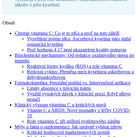
nikoliv z jeho kyselosti.
Obsah
Chemie vitaminu C: Co je to pKa a proč na tom záleží
Vysvětlení pojmu pKa: Ascorbová kyselina jako slabá
organická kyselina
Proč hodnota 4,17 není ukazatelem kvality potravin
Biochemické mechanismy: Od redukce oxidativního stresu po
imunitu
Reaktivní formy kyslíku (ROS) a role vitaminu C
Redoxní cyklus: Přeměna mezi kyselinou askorbovou a
dehydroaskorbovou
Farmakokinetika: Perorální podání vs. Intravenózní aplikace
Limity absorpce v trávicím traktu
Využití vysokých dávek v klinické praxi: Když střevo
nestačí
Klinický význam vitaminu C u kritických stavů
Vitamin C a ARDS: Nové poznatky z léčby COVID-
19
Role vitaminu C při snížení systémového zánětu
Mýty a fakta o suplementaci: Jak správně vybírat zdroje
Kritické hodnocení marketingových pojmů