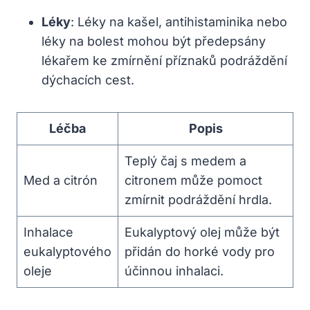
Léky
: Léky na kašel, antihistaminika ‍nebo
léky na bolest⁣ mohou být‌ předepsány
lékařem‌ ke zmírnění příznaků podráždění
dýchacích​ cest.
Léčba
Popis
Teplý čaj s medem a
Med a citrón
citronem může pomoct
zmírnit podráždění hrdla.
Inhalace
Eukalyptový ‍olej může ⁤být‍
eukalyptového
přidán ⁤do horké vody pro
oleje
⁤účinnou ⁢inhalaci.