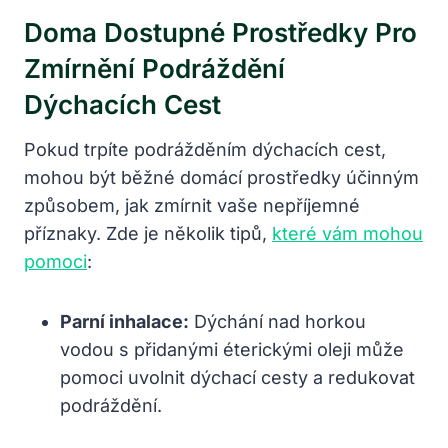
Doma ‍dostupné Prostředky Pro
⁢zmírnění ‍podráždění
Dýchacích Cest
Pokud trpíte podrážděním dýchacích cest,
mohou být běžné domácí prostředky účinným
způsobem, jak zmírnit vaše nepříjemné
příznaky. Zde‌ je několik ​tipů,
které vám‍ mohou
pomoci
:
Parní inhalace:
Dýchání nad horkou
vodou s​ přidanými ⁤éterickými oleji může
pomoci‌ uvolnit dýchací ⁣cesty a redukovat‌
podráždění.