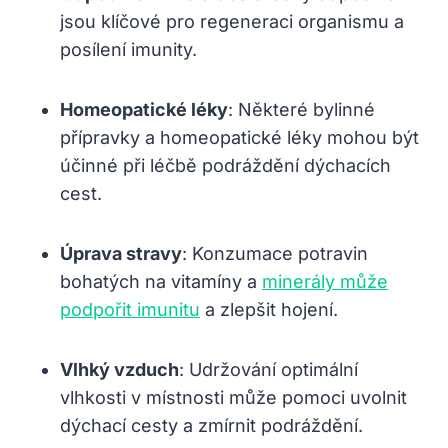
jsou klíčové pro regeneraci organismu a
posílení imunity.
Homeopatické léky
: Některé bylinné
přípravky a homeopatické​ léky mohou být
⁢účinné při léčbě podráždění​ dýchacích
cest.
Úprava stravy
: Konzumace potravin
bohatých na‌ vitamíny a
minerály může
podpořit imunitu
a zlepšit hojení.
Vlhký vzduch
: Udržování optimální
vlhkosti v místnosti může pomoci uvolnit
dýchací cesty a⁢ zmírnit podráždění.