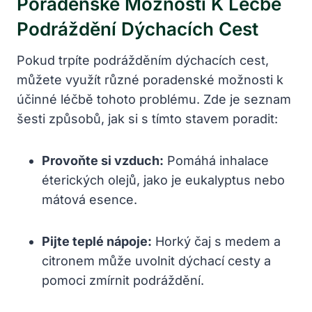
Poradenské Možnosti K Léčbě
Podráždění Dýchacích Cest
Pokud trpíte podrážděním dýchacích ⁢cest,
můžete využít různé poradenské možnosti ‌k
účinné léčbě​ tohoto⁣ problému. Zde je‌ seznam
šesti⁤ způsobů, jak si s tímto stavem poradit:
Provoňte si vzduch:
Pomáhá‍ inhalace
éterických⁤ olejů, jako je​ eukalyptus nebo
mátová esence.
Pijte⁣ teplé nápoje:
Horký čaj s medem a
citronem může uvolnit ‌dýchací cesty ​a
pomoci‌ zmírnit podráždění.