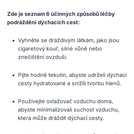
Zde je seznam 6 účinných způsobů​ léčby
podráždění dýchacích cest:
Vyhněte se dráždivým látkám, jako⁤ jsou
cigaretový kouř, silné vůně⁢ nebo⁣
znečištění ovzduší.
Pijte hodně tekutin, abyste udrželi dýchací
cesty hydratované ⁣a ⁣snížili tvorbu‌ hlenů.
Používejte ovlažovač⁢ vzduchu doma, ​
abyste minimalizovali suchost vzduchu,
která ‍může dráždit dýchací cesty.