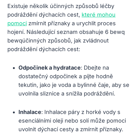
Existuje ​několik účinných ​způsobů léčby
podráždění dýchacích cest,
které mohou
pomoci
zmírnit příznaky a urychlit proces
hojení. Následující seznam obsahuje 6 bewq
bewqúčinných způsobů, jak zvládnout
podráždění dýchacích cest:
Odpočinek a hydratace
: Dbejte na
dostatečný odpočinek a pijte hodně‍
tekutin, ⁢jako je⁣ voda a bylinné čaje, aby se
uvolnila sliznice a snížila podráždění.
Inhalace
: Inhalace páry z ​horké vody​ s
esenciálními oleji nebo solí ⁢může pomoci
uvolnit dýchací⁤ cesty ⁣a zmírnit příznaky.