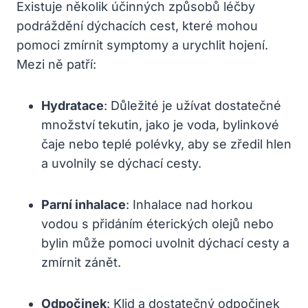
Existuje několik účinných⁣ způsobů‌ léčby
podráždění dýchacích cest, které mohou
pomoci‍ zmírnit‍ symptomy a urychlit hojení.
Mezi ně patří:
Hydratace
: Důležité je užívat dostatečné
množství tekutin, jako je voda, ​bylinkové
čaje ⁤nebo teplé polévky, aby se ​zředil hlen
a ‍uvolnily⁢ se dýchací cesty.
Parní inhalace
: Inhalace nad​ horkou
vodou s přidáním éterických olejů nebo
bylin může‍ pomoci uvolnit dýchací cesty a
​zmírnit zánět.
Odpočinek
: Klid a dostatečný ⁢odpočinek