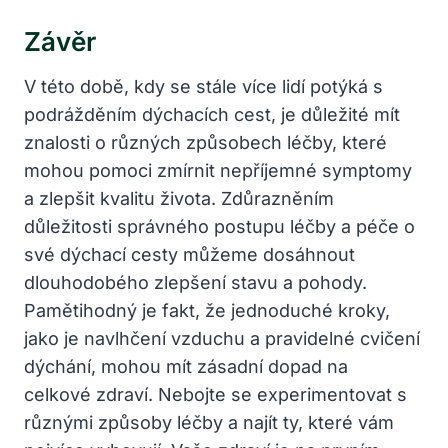
Závěr
V⁣ této době, kdy​ se stále více lidí ⁤potýká s
podrážděním dýchacích cest, je důležité mít
znalosti o různých ‌způsobech léčby, které
mohou pomoci zmírnit nepříjemné ​symptomy
a zlepšit kvalitu života. Zdůrazněním
důležitosti ⁤správného postupu léčby a péče o
své dýchací cesty můžeme dosáhnout
dlouhodobého zlepšení ‌stavu ⁣a pohody.
‌Pamětihodný je fakt, že‌ jednoduché⁤ kroky,
jako je navlhčení vzduchu a‌ pravidelné cvičení
‍dýchání, ​mohou mít zásadní dopad na
celkové zdraví. Nebojte se experimentovat s‌
různými⁢ způsoby léčby a najít ty, které vám