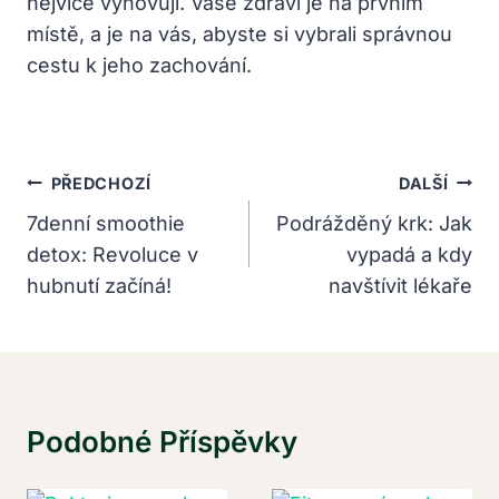
nejvíce vyhovují. Vaše zdraví ⁢je na prvním⁣
místě, a‌ je na vás, abyste ⁣si vybrali správnou
cestu​ k jeho zachování.
Navigace
PŘEDCHOZÍ
DALŠÍ
Pro
7denní smoothie
Podrážděný krk: Jak
detox: Revoluce v
vypadá a kdy
Příspěvek
hubnutí začíná!
navštívit lékaře
Podobné Příspěvky