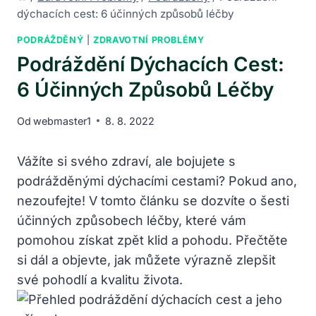
dýchacích cest: 6 účinných způsobů léčby
PODRÁŽDĚNÝ
|
ZDRAVOTNÍ PROBLÉMY
Podráždění Dýchacích Cest:
6 Účinných Způsobů Léčby
Od
webmaster1
8. 8. 2022
Vážíte si svého zdraví, ale bojujete s
podrážděnými dýchacími cestami? Pokud ano,
nezoufejte! V tomto článku se dozvíte o šesti
účinných způsobech léčby, které vám
pomohou získat zpět klid a pohodu. Přečtěte
si dál a objevte, ⁢jak můžete ​výrazně zlepšit ​
své pohodlí​ a kvalitu života.