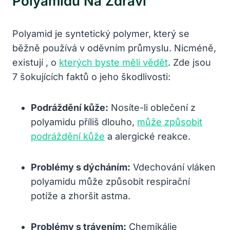
Polyamidu Na Zdraví
Polyamid je syntetický polymer, který se
běžně používá v oděvním průmyslu. Nicméně,
existují , o
kterých byste měli vědět
. Zde jsou
7 šokujících faktů o jeho škodlivosti:
Podráždění kůže:
Nosíte-li oblečení z
polyamidu příliš dlouho,
může způsobit
podráždění kůže
a alergické reakce.
Problémy s dýcháním:
Vdechování vláken
polyamidu může způsobit respirační
potíže a zhoršit astma.
Problémy s trávením:
Chemikálie