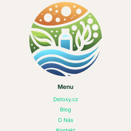
Menu
Detoxy.cz
Blog
O Nás
Kontakt