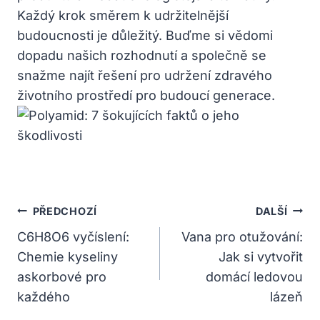
Každý krok směrem k udržitelnější
budoucnosti je důležitý. Buďme si vědomi
dopadu našich rozhodnutí a společně se
snažme najít řešení pro udržení zdravého
životního prostředí pro budoucí generace.
Navigace
PŘEDCHOZÍ
DALŠÍ
Pro
C6H8O6 vyčíslení:
Vana pro otužování:
Chemie kyseliny
Jak si vytvořit
Příspěvek
askorbové pro
domácí ledovou
každého
lázeň