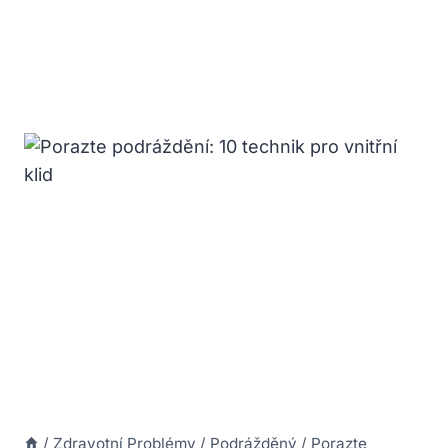
/
Zdravotní Problémy
/
Podrážděný
/
Porazte