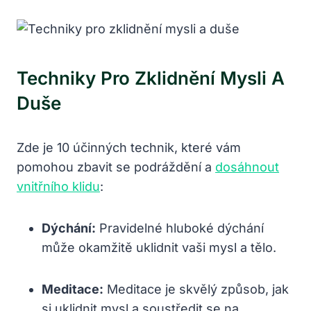
Techniky Pro Zklidnění Mysli A
Duše
Zde je 10 účinných technik, které vám
pomohou zbavit se podráždění a
dosáhnout
vnitřního klidu
:
Dýchání:
Pravidelné hluboké dýchání
může okamžitě uklidnit vaši mysl a tělo.
Meditace:
Meditace je skvělý způsob, jak
si uklidnit mysl a soustředit se na