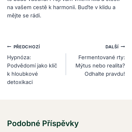
na vašem cestě k harmonii. Buďte v klidu a
mějte se rádi.
Navigace
PŘEDCHOZÍ
DALŠÍ
Pro
Hypnóza:
Fermentované rty:
Podvědomí jako klíč
Mýtus nebo realita?
Příspěvek
k hloubkové
Odhalte pravdu!
detoxikaci
Podobné Příspěvky