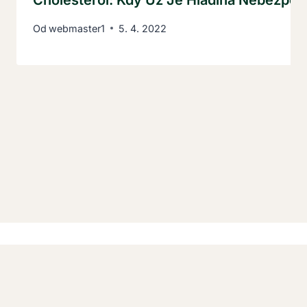
Cholesterol: Kdy Už Je Hladina Nebezpeč
Od
webmaster1
5. 4. 2022