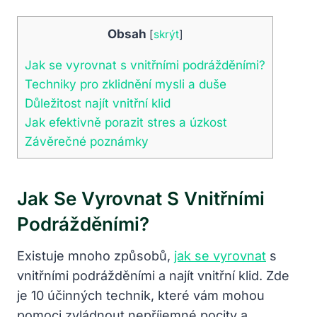
Obsah
[
skrýt
]
Jak se vyrovnat s vnitřními podrážděními?
Techniky pro zklidnění mysli a duše
Důležitost najít vnitřní klid
Jak efektivně porazit stres a úzkost
Závěrečné poznámky
Jak Se Vyrovnat S Vnitřními
Podrážděními?
Existuje mnoho způsobů,
jak se vyrovnat
s
vnitřními podrážděními a najít vnitřní klid. Zde
je 10 účinných technik, které vám mohou
pomoci zvládnout nepříjemné pocity a