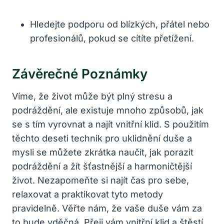
Hledejte podporu od blízkých, přátel nebo
profesionálů, pokud se cítíte přetížení.
Závěrečné Poznámky
Víme, že život může být plný stresu a
podráždění, ale existuje mnoho způsobů, jak
se s tím vyrovnat a najít vnitřní klid. S použitím
těchto deseti technik pro uklidnění duše a
mysli se můžete zkrátka naučit, jak porazit
podráždění a žít šťastnější a harmoničtější
život. Nezapomeňte si najít čas pro sebe,
relaxovat a praktikovat tyto metody
pravidelně. Věřte nám, že vaše duše vám za
to bude vděčná. Přeji vám vnitřní klid a štěstí