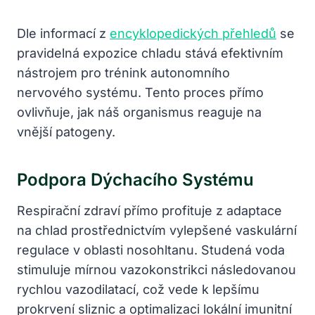
Dle informací z
encyklopedických přehledů
se
pravidelná expozice chladu stává efektivním
nástrojem pro trénink autonomního
nervového systému. Tento proces přímo
ovlivňuje, jak náš organismus reaguje na
vnější patogeny.
Podpora Dýchacího Systému
Respirační zdraví přímo profituje z adaptace
na chlad prostřednictvím vylepšené vaskulární
regulace v oblasti nosohltanu. Studená voda
stimuluje mírnou vazokonstrikci následovanou
rychlou vazodilatací, což vede k lepšímu
prokrvení sliznic a optimalizaci lokální imunitní