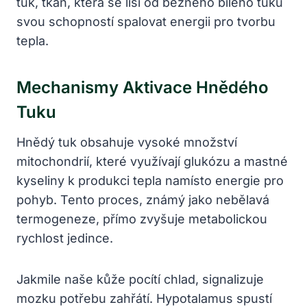
tuk, tkáň, která se liší od běžného bílého tuku
svou schopností spalovat energii pro tvorbu
tepla.
Mechanismy Aktivace Hnědého
Tuku
Hnědý tuk obsahuje vysoké množství
mitochondrií, které využívají glukózu a mastné
kyseliny k produkci tepla namísto energie pro
pohyb. Tento proces, známý jako nebělavá
termogeneze, přímo zvyšuje metabolickou
rychlost jedince.
Jakmile naše kůže pocítí chlad, signalizuje
mozku potřebu zahřátí. Hypotalamus spustí