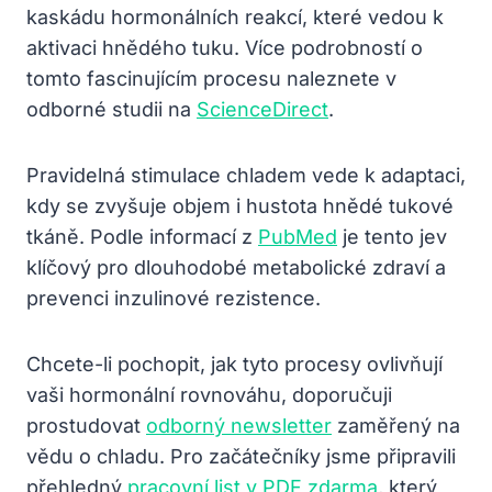
kaskádu hormonálních reakcí, které vedou k
aktivaci hnědého tuku. Více podrobností o
tomto fascinujícím procesu naleznete v
odborné studii na
ScienceDirect
.
Pravidelná stimulace chladem vede k adaptaci,
kdy se zvyšuje objem i hustota hnědé tukové
tkáně. Podle informací z
PubMed
je tento jev
klíčový pro dlouhodobé metabolické zdraví a
prevenci inzulinové rezistence.
Chcete-li pochopit, jak tyto procesy ovlivňují
vaši hormonální rovnováhu, doporučuji
prostudovat
odborný newsletter
zaměřený na
vědu o chladu. Pro začátečníky jsme připravili
přehledný
pracovní list v PDF zdarma
, který