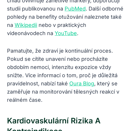
chlad ovlivňuje zánětlivé markery, doporučuji
studii publikovanou na
PubMed
. Další odborné
pohledy na benefity otužování naleznete také
na
Wikipedii
nebo v praktických
videonávodech na
YouTube
.
Pamatujte, že zdraví je kontinuální proces.
Pokud se cítíte unavení nebo procházíte
obdobím nemoci, intenzitu expozice vždy
snižte. Více informací o tom, proč je důležitá
pravidelnost, nabízí také
Oura Blog
, který se
zaměřuje na monitorování tělesných reakcí v
reálném čase.
Kardiovaskulární Rizika A