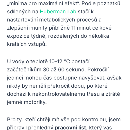
„minima pro maximální efekt“. Podle poznatků
sdílených na
Huberman Lab
stačí k
nastartování metabolických procesů a
zlepšení imunity přibližně 11 minut celkové
expozice týdně, rozdělených do několika
kratších vstupů.
U vody o teplotě 10–12 °C postačí
začátečníkům 30 až 60 sekund. Pokročilí
jedinci mohou čas postupně navyšovat, avšak
nikdy by neměli překročit dobu, po které
dochází k nekontrolovatelnému třesu a ztrátě
jemné motoriky.
Pro ty, kteří chtějí mít vše pod kontrolou, jsem
připravil přehledný
pracovní list
, který vás