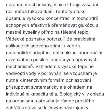
obranné mechanismy, v nichž hraje zásadní
roli hnědá tuková tkáň. Tento typ tuku
obsahuje vysokou koncentraci mitochondrií
schopných efektivně přeměňovat glukózu a
mastné kyseliny přímo na tělesné teplo.
Vědecké poznatky potvrzují, že pravidelná
aplikace chladového stimulu vede k
metabolické adaptaci, optimalizaci hormonální
rovnováhy a posílení buněčných opravných
mechanismů. Vzhledem k vysoké tepelné
vodivosti vody v porovnání se vzduchem je
nutné k intenzivním formám ochlazování
přistupovat systematicky a s ohledem na
individuální kapacitu těla. Biologický vliv chladu
na organismus přesahuje rámec prostého
zahřátí a stává se klíčovým nástrojem v