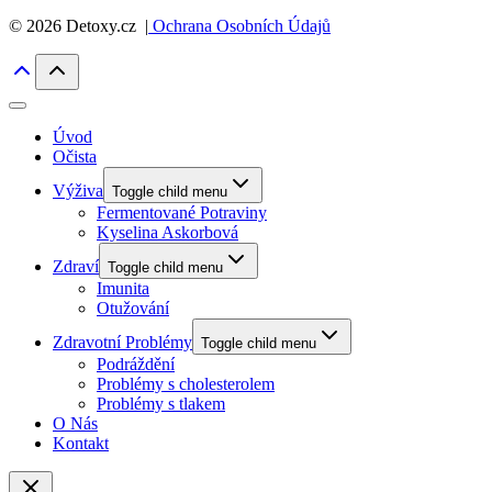
© 2026 Detoxy.cz |
Ochrana Osobních Údajů
Úvod
Očista
Výživa
Toggle child menu
Fermentované Potraviny
Kyselina Askorbová
Zdraví
Toggle child menu
Imunita
Otužování
Zdravotní Problémy
Toggle child menu
Podráždění
Problémy s cholesterolem
Problémy s tlakem
O Nás
Kontakt