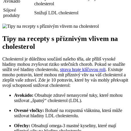
Avokádo
cholesterol
Sójové
Snižují LDL cholesterol
produkty
Tipy na recepty s příznivým vlivem na
cholesterol
Cholesterol je důležitou součástí našeho těla, ale příliš vysoké
hladiny mohou zvyšovat riziko srdečních chorob. Pokud se snažíte
snížit své hladiny cholesterolu,
strava hraje klíčovou roli
. Existuje
mnoho potravin, které mohou mít příznivý vliv na váš cholesterol a
zlepšit vaše zdraví. Zde je 10 potravin, které by vás mohly překvapit
svojí schopností snižovat cholesterol:
Avokádo:
Obsahuje zdravé nenasycené tuky, které mohou
snižovat „špatný“ cholesterol (LDL).
Ovesné vločky:
Bohaté na rozpustná vláknina, která může
snižovat hladiny LDL cholesterolu.
Ořechy:
Obsahují omega-3 mastné kyseliny, které mají
příznivý vliv na hladiny cholesterolu.