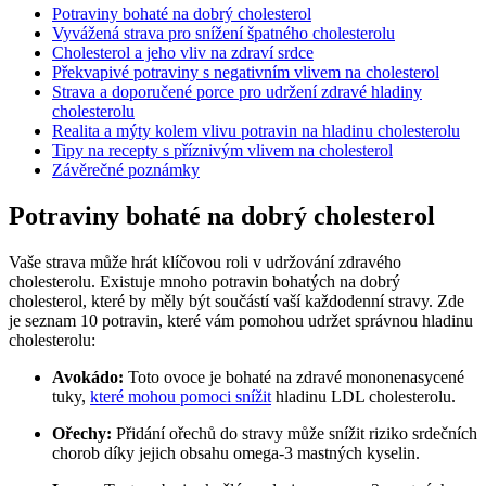
Potraviny bohaté na dobrý cholesterol
Vyvážená strava pro snížení špatného cholesterolu
Cholesterol a jeho vliv na zdraví srdce
Překvapivé potraviny s negativním vlivem na cholesterol
Strava a doporučené porce pro udržení zdravé hladiny
cholesterolu
Realita a mýty kolem vlivu potravin na hladinu cholesterolu
Tipy na recepty s příznivým vlivem na cholesterol
Závěrečné poznámky
Potraviny bohaté na dobrý cholesterol
Vaše strava může hrát klíčovou roli v udržování zdravého
cholesterolu. Existuje mnoho potravin bohatých na dobrý
cholesterol, které by měly být součástí vaší každodenní stravy. Zde
je seznam 10 potravin, které vám pomohou udržet správnou hladinu
cholesterolu:
Avokádo:
Toto ovoce je bohaté na zdravé mononenasycené
tuky,
které mohou pomoci snížit
hladinu LDL cholesterolu.
Ořechy:
Přidání ořechů do stravy může snížit riziko srdečních
chorob díky jejich obsahu omega-3 mastných kyselin.