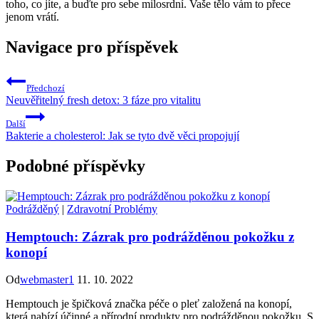
toho, co jíte, a buďte pro sebe milosrdní. Vaše tělo vám to přece
jenom vrátí.
Navigace pro příspěvek
Předchozí
Neuvěřitelný fresh detox: 3 fáze pro vitalitu
Další
Bakterie a cholesterol: Jak se tyto dvě věci propojují
Podobné příspěvky
Podrážděný
|
Zdravotní Problémy
Hemptouch: Zázrak pro podrážděnou pokožku z
konopí
Od
webmaster1
11. 10. 2022
Hemptouch je špičková značka péče o pleť založená na konopí,
která nabízí účinné a přírodní produkty pro podrážděnou pokožku. S