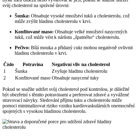
svůj cholesterol na správné úrovni:
Šunka:
Obsahuje vysoké množství tuků a cholesterolu, což
může zvýšit hladinu cholesterolu v krvi.
Konfitované maso:
Obsahuje velké množství nasycených
tuků, což může vést k nárůstu „špatného“ cholesterolu.
Pečivo:
Bílá mouka a přidaný cukr mohou negativně ovlivnit
hladinu cholesterolu v krvi.
Číslo
Potravina
Negativní vliv na cholesterol
1
Šunka
Zvyšuje hladinu cholesterolu
2
Konfitované maso
Obsahuje nasycené tuky
Pokud se snažíte udržet svůj cholesterol pod kontrolou, je důležité
být obezřetní s těmito potravinami a preferovat zdravé a vyvážené
stravovací návyky. Sledování příjmu tuku a cholesterolu může
pomoci minimalizovat riziko vzniku kardiovaskulárních onemocnění
spojených s vysokou hladinou cholesterolu.