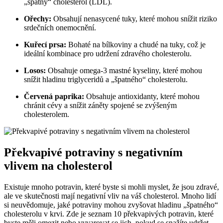
„špatný“ cholesterol (LDL).
Ořechy:
Obsahují nenasycené tuky, které mohou snížit riziko
srdečních onemocnění.
Kuřecí prsa:
Bohaté na bílkoviny a chudé na tuky, což je
ideální kombinace pro udržení zdravého cholesterolu.
Losos:
Obsahuje omega-3 mastné kyseliny, které mohou
snížit hladinu triglyceridů a „špatného“ cholesterolu.
Červená paprika:
Obsahuje antioxidanty, které mohou
chránit cévy a snížit záněty spojené se zvýšeným
cholesterolem.
Překvapivé potraviny s negativním
vlivem na cholesterol
Existuje mnoho potravin, které byste si mohli myslet, že jsou zdravé,
ale ve skutečnosti mají negativní vliv na váš cholesterol. Mnoho lidí
si neuvědomuje, jaké potraviny mohou zvyšovat hladinu „špatného“
cholesterolu v krvi. Zde je seznam 10 překvapivých potravin, které
byste měli omezit nebo vyvarovat se jich, pokud se snažíte udržet