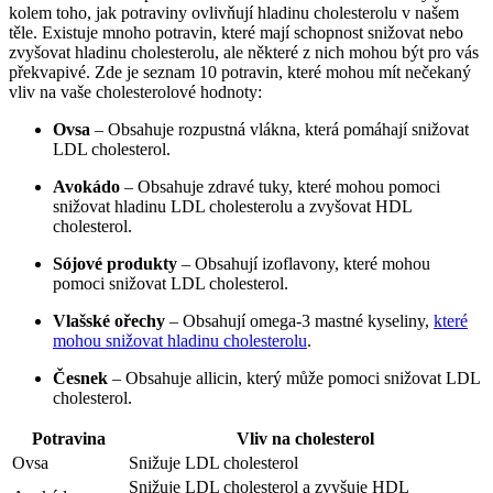
kolem toho, jak potraviny ovlivňují hladinu cholesterolu v našem
těle. Existuje mnoho potravin, které mají schopnost snižovat nebo
zvyšovat hladinu cholesterolu, ale některé z nich mohou být pro vás
překvapivé. Zde je seznam 10 potravin, které mohou mít nečekaný
vliv na vaše cholesterolové hodnoty:
Ovsa
– Obsahuje rozpustná vlákna, která pomáhají snižovat
LDL cholesterol.
Avokádo
– Obsahuje zdravé tuky, které mohou pomoci
snižovat hladinu LDL cholesterolu a zvyšovat HDL
cholesterol.
Sójové produkty
– Obsahují izoflavony, které mohou
pomoci snižovat LDL cholesterol.
Vlašské ořechy
– Obsahují omega-3 mastné kyseliny,
které
mohou snižovat hladinu cholesterolu
.
Česnek
– Obsahuje allicin, který může pomoci snižovat LDL
cholesterol.
Potravina
Vliv na cholesterol
Ovsa
Snižuje LDL cholesterol
Snižuje LDL cholesterol a zvyšuje HDL