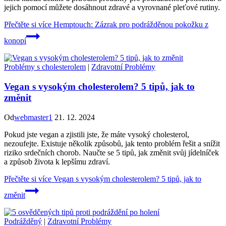
jejich pomocí můžete dosáhnout zdravé a vyrovnané pleťové rutiny.
Přečtěte si více
Hemptouch: Zázrak pro podrážděnou pokožku z
konopí
Problémy s cholesterolem
|
Zdravotní Problémy
Vegan s vysokým cholesterolem? 5 tipů, jak to
změnit
Od
webmaster1
21. 12. 2024
Pokud jste vegan a zjistili jste, že máte vysoký cholesterol,
nezoufejte. Existuje několik způsobů, jak tento problém řešit a snížit
riziko srdečních chorob. Naučte se 5 tipů, jak změnit svůj jídelníček
a způsob života k lepšímu zdraví.
Přečtěte si více
Vegan s vysokým cholesterolem? 5 tipů, jak to
změnit
Podrážděný
|
Zdravotní Problémy