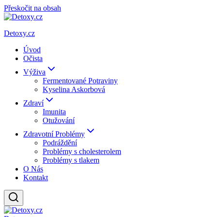
Přeskočit na obsah
Detoxy.cz
Úvod
Očista
Výživa
Fermentované Potraviny
Kyselina Askorbová
Zdraví
Imunita
Otužování
Zdravotní Problémy
Podráždění
Problémy s cholesterolem
Problémy s tlakem
O Nás
Kontakt