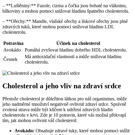
– **Luštěniny:** Fazole, cizrna a čočka jsou bohaté na vlákninu,
bílkoviny a mohou pomoci snižovat hladinu špatného cholesterolu.
– **Ořechy:** Mandle, vlašské ořechy a lískové ořechy jsou plné
zdravých tuků, které mohou pomoci snižovat hladinu LDL
cholesterolu.
Potravina
Účinek na cholesterol
Avokádo
Pomáhá zvyšovat hladinu dobrého HDL cholesterolu.
Má antioxidační vlastnosti a může snižovat hladinu
Česnek
cholesterolu.
Cholesterol a jeho vliv na zdraví srdce
Přestože cholesterol je důležitou látkou pro náš organismus, může
jeho nadměrné množství negativně ovlivnit zdraví srdce. Správně
zvolená strava může být klíčem k udržení zdravých hladin
cholesterolu v krvi. Zde je 10 potravin, které vás možná překvapí
tím, jak mohou ovlivnit váš cholesterol:
Avokádo:
Obsahuje zdravé tuky, které mohou pomoci snížit