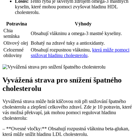
Losos:
Tento ryba je skvělým zdrojem omega-3 mastných
kyselin, které mohou pomoci zvyšovat hladinu HDL
cholesterolu.
Potravina
Výhody
Chia
Obsahují vlákninu a omega-3 mastné kyseliny.
semínka
Olivový olej
Bohatý na zdravé tuky a antioxidanty.
Celozrnné
Obsahují rozpustnou vlákninu,
která může pomoci
obiloviny
snižovat hladinu cholesterolu
.
Vyvážená strava pro snížení špatného
cholesterolu
Vyvážená strava může hrát klíčovou roli při snižování špatného
cholesterolu a zlepšení celkového zdraví. Zde je 10 potravin, které
vás možná překvapí, jak mohou pomoci regulovat hladinu
cholesterolu:
– **Ovesné vločky:** Obsahují rozpustná vláknina beta-glukan,
která může snížit hladinu LDL cholesterolu.