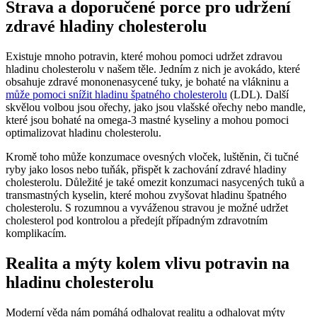
Strava a doporučené porce pro udržení
zdravé hladiny cholesterolu
Existuje mnoho potravin, které mohou pomoci udržet zdravou
hladinu cholesterolu v našem těle. Jedním z nich je avokádo, které
obsahuje zdravé mononenasycené tuky, je bohaté na vlákninu a
může pomoci snížit hladinu špatného cholesterolu
(LDL). Další
skvělou volbou jsou ořechy, jako jsou vlašské ořechy nebo mandle,
které jsou bohaté na omega-3 mastné kyseliny a mohou pomoci
optimalizovat hladinu cholesterolu.
Kromě toho může konzumace ovesných vloček, luštěnin, či tučné
ryby jako losos nebo tuňák, přispět k zachování zdravé hladiny
cholesterolu. Důležité je také omezit konzumaci nasycených tuků a
transmastných kyselin, které mohou zvyšovat hladinu špatného
cholesterolu. S rozumnou a vyváženou stravou je možné udržet
cholesterol pod kontrolou a předejít případným zdravotním
komplikacím.
Realita a mýty kolem vlivu potravin na
hladinu cholesterolu
Moderní věda nám pomáhá odhalovat realitu a odhalovat mýty