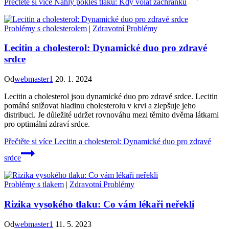
Přečtěte si více
Náhlý pokles tlaku: Kdy volat záchranku
Problémy s cholesterolem
|
Zdravotní Problémy
Lecitin a cholesterol: Dynamické duo pro zdravé
srdce
Od
webmaster1
20. 1. 2024
Lecitin a cholesterol jsou dynamické duo pro zdravé srdce. Lecitin
pomáhá snižovat hladinu cholesterolu v krvi a zlepšuje jeho
distribuci. Je důležité udržet rovnováhu mezi těmito dvěma látkami
pro optimální zdraví srdce.
Přečtěte si více
Lecitin a cholesterol: Dynamické duo pro zdravé
srdce
Problémy s tlakem
|
Zdravotní Problémy
Rizika vysokého tlaku: Co vám lékaři neřekli
Od
webmaster1
11. 5. 2023