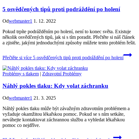
5 osvědčených tipů proti podráždění po holení
Od
webmaster1
1. 12. 2022
Pokud trpíte podrážděním po holení, není to konec světa. Existuje
několik osvědčených tipů, jak si s tím poradit. Přečtěte si náš článek
a zjistěte, jakými jednoduchými způsoby můžete tento problém řešit.
Přečtěte si více
5 osvědčených tipů proti podráždění po holení
Problémy s tlakem
|
Zdravotní Problémy
Náhlý pokles tlaku: Kdy volat záchranku
Od
webmaster1
21. 3. 2025
Náhlý pokles tlaku může být závažným zdravotním problémem a
vyžaduje okamžitou lékařskou pomoc. Pokud se s ním setkáte,
neváhejte kontaktovat záchrannou službu a vyhledat lékařskou
pomoc co nejdříve.