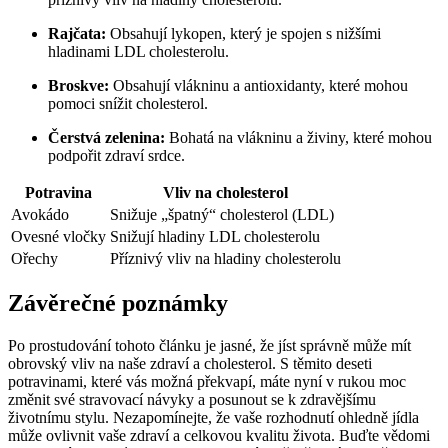
Rajčata:
Obsahují lykopen, který je spojen s nižšími
hladinami LDL cholesterolu.
Broskve:
Obsahují vlákninu a antioxidanty, které mohou
pomoci snížit cholesterol.
Čerstvá zelenina:
Bohatá na vlákninu a živiny, které mohou
podpořit zdraví srdce.
Potravina
Vliv na cholesterol
Avokádo
Snižuje „špatný“ cholesterol (LDL)
Ovesné vločky
Snižují hladiny LDL cholesterolu
Ořechy
Příznivý vliv na hladiny cholesterolu
Závěrečné poznámky
Po prostudování tohoto článku je jasné, že jíst správně může mít
obrovský vliv na naše zdraví a cholesterol. S těmito deseti
potravinami, které vás možná překvapí, máte nyní v rukou moc
změnit své stravovací návyky a posunout se k zdravějšímu
životnímu stylu. Nezapomínejte, že vaše rozhodnutí ohledně jídla
může ovlivnit vaše zdraví a celkovou kvalitu života. Buďte vědomi