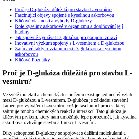
Proč je D-glukóza důležitá pro stavbu L-vesmíru?
Fascinující objevy spojené s kyselinou askorbovou
Klíčové vlastnosti a výhody D-glukózy
Role kyseliny askorbové v organizmu a doplňování její
hladiny
Jak správně využívat D-glukózu pro podporu zdraví
Inovativní výzkum spojený s L-vesmírem a D-glukózou
Zajímavé fakty o vztahu mezi D-glukózou a kyselinou
askorbovou
Klíčové Poznatky
Proč je D-glukóza důležitá pro stavbu L-
vesmíru?
Ve světě molekul a chemických sloučenin existuje jedinečný vztah
mezi D-glukózou a L-vesmírem. D-glukóza je základní stavební
kámen pro vytváření L-vesmíru, což je fascinující proces, který
zahrnuje mnoho chemických reakcí a interakcí. Tato glukóza je
klíčovým prvkem, který nám umožňuje lépe porozumět, jak kyselina
askorbová ovlivňuje stavbu a funkci L-vesmíru.
Díky schopnosti D-glukózy se spojovat s dalšími molekulami a
vytvářet složité struktury je možné vytvářet komplexní syntetické