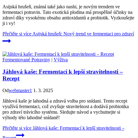
Asijská hrušeň, známá také jako nashi, je novým trendem ve
fermentaci potravin. Tato exotická plodina má prospěšné účinky na
zdraví díky vysokému obsahu antioxidantů a probiotik. Vyzkoušejte
ji i vy!
Přečtěte si více
Asijská hrušeň: Nový trend ve fermentaci pro zdraví
Fermentované Potraviny
|
Výživa
Jáhlová kaše: Fermentací k lepší stravitelnosti –
Recept
Od
webmaster1
1. 3. 2025
Jáhlová kaše je lahodná a zdravá volba pro snídani. Tento recept
využívá fermentaci, což zvyšuje stravitelnost a dodává probiotika
pro zdraví trávicího systému. Sledujte návod a vychutnejte si
výhody této lahodné snídaně!
Přečtěte si více
Jáhlová kaše: Fermentací k lepší stravitelnosti –
Recept