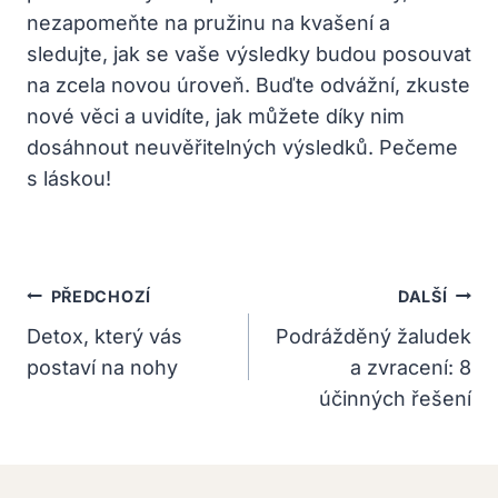
nezapomeňte ‌na⁤ pružinu na kvašení⁣ a
sledujte, jak se vaše výsledky budou posouvat
na zcela novou úroveň. Buďte odvážní, zkuste
nové věci a uvidíte,⁣ jak​ můžete díky nim
dosáhnout neuvěřitelných výsledků. Pečeme
s láskou!
Navigace
PŘEDCHOZÍ
DALŠÍ
Pro
Detox, který vás
Podrážděný žaludek
postaví na nohy
a zvracení: 8
Příspěvek
účinných řešení