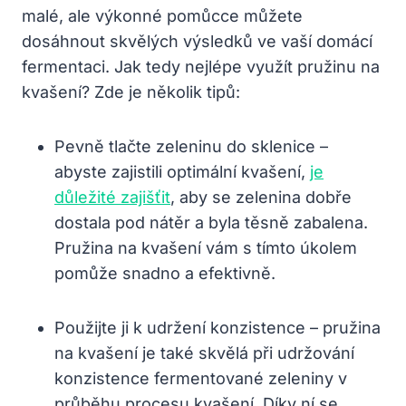
malé, ale výkonné pomůcce⁣ můžete⁢
dosáhnout skvělých výsledků ve vaší domácí
fermentaci. Jak tedy nejlépe využít pružinu na
kvašení? ⁤Zde je několik tipů:
Pevně tlačte zeleninu do sklenice –
abyste zajistili optimální kvašení,
je
důležité zajišťit
, aby se zelenina dobře
dostala pod nátěr a byla těsně zabalena.
Pružina na kvašení vám s tímto úkolem
pomůže snadno a efektivně.
Použijte​ ji k udržení konzistence – pružina
na kvašení je také skvělá ⁤při udržování
konzistence fermentované zeleniny v⁣
průběhu procesu kvašení. Díky ní⁣ se