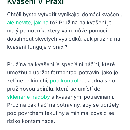
Kvašení V Praxi
Chtěli byste vytvořit vynikající domácí kvašení,
ale nevíte
,
jak na
to? Pružina na kvašení je
malý pomocník, který vám může ⁣pomoci
dosáhnout skvělých výsledků. Jak pružina na
kvašení‍ funguje v praxi?
Pružina na kvašení je speciální náčiní, které
umožňuje udržet⁢ fermentaci potravin, jako je
zelí nebo⁢ kimchi,
pod kontrolou
. Jedná se o
pružinovou ​spirálu, která se umístí do
skleněné nádoby
s kvašenými potravinami.
⁣Pružina pak tlačí‍ na potraviny, aby se udržely
pod povrchem tekutiny ⁤a⁤ minimalizovalo se
riziko kontaminace.