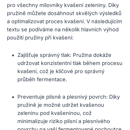
pro všechny ⁢milovníky kvašení zeleniny. Díky
pružině můžete dosáhnout skvělých výsledků
a optimalizovat proces kvašení. V následujícím
textu se ​podíváme na několik hlavních výhod
použití pružiny při kvašení:
Zajišťuje správný ‌tlak: Pružina dokáže
udržovat konzistentní tlak během procesu
kvašení, což je klíčové pro správný
průběh fermentace.
Preventuje plísně⁣ a plesnivý povrch: Díky
⁤pružině je možné udržet kvašenou ​
zeleninu pod kvašeninou, ​což
minimalizuje riziko plísní a plesnivého
povrchu na vaší fermentované pochoutce.