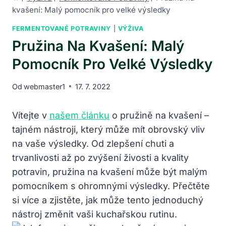
kvašení: Malý pomocník pro velké výsledky
FERMENTOVANÉ POTRAVINY
|
VÝŽIVA
Pružina Na Kvašení: Malý
Pomocník Pro Velké Výsledky
Od
webmaster1
17. 7. 2022
Vítejte v
našem článku
o pružině ‍na kvašení –
tajném ‍nástroji, který může mít obrovský vliv
na vaše výsledky. Od zlepšení chuti a
trvanlivosti ⁢až po zvýšení‌ živosti a kvality
⁣potravin, pružina na kvašení může ⁣být ​malým
pomocníkem s ohromnými ⁢výsledky. Přečtěte
si⁣ více a zjistěte, jak může tento jednoduchý
nástroj​ změnit vaši kuchařskou rutinu.