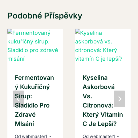
Podobné Příspěvky
Fermentovan
Kyselina
Ý Kukuřičný
Askorbová
Sirup:
Vs.
Sladidlo Pro
Citronová:
Zdravé
Který Vitamín
Mlsání
C Je Lepší?
Od
webmaster1
Od
webmaster1