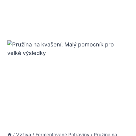
/
Výživa
/
Fermentované Potraviny
/
Pružina na