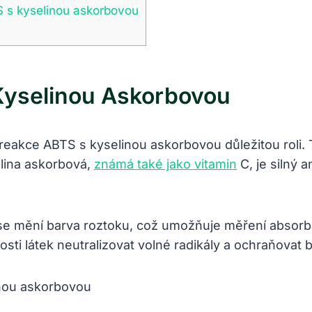
S s kyselinou askorbovou
Kyselinou Askorbovou
je reakce ABTS s kyselinou askorbovou důležitou roli
elina askorbová,
známá také jako vitamin
C, je silný 
mění barva roztoku, což umožňuje měření absorbanc
sti látek neutralizovat volné radikály a ochraňova