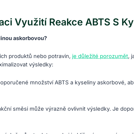
aci Využití Reakce ABTS S K
elinou askorbovou?
šich produktů nebo potravin,
je důležité porozumět
, 
ximalizovat výsledky:
 doporučené množství ABTS a kyseliny askorbové, a
kční směsi může výrazně ovlivnit výsledky. Je dop