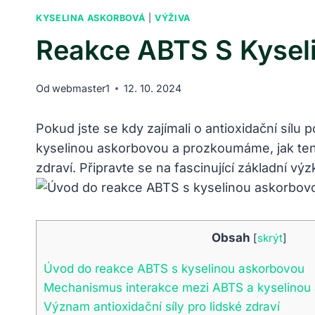
KYSELINA ASKORBOVÁ
|
VÝŽIVA
Reakce ABTS S Kyseli
Od
webmaster1
12. 10. 2024
Pokud jste se kdy zajímali o antioxidační sílu
kyselinou askorbovou a prozkoumáme, jak tent
zdraví. Připravte se na fascinující základní vý
Obsah
[
skrýt
]
Úvod do reakce ABTS s kyselinou askorbovou
Mechanismus interakce mezi ABTS a kyselinou
Význam antioxidační síly pro lidské zdraví