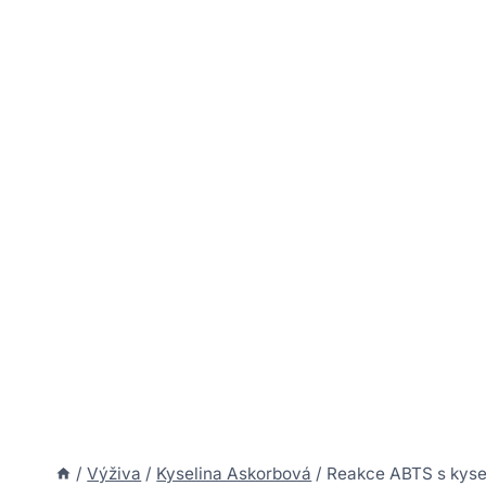
/
Výživa
/
Kyselina Askorbová
/
Reakce ABTS s kysel