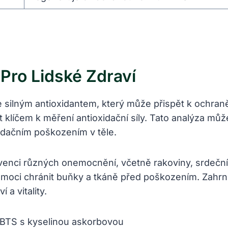
Pro Lidské Zdraví
e silným antioxidantem, který může přispět k ochraně
klíčem k měření antioxidační síly. Tato analýza mů
xidačním poškozením v těle.
prevenci různých onemocnění, včetně rakoviny, srdečn
omoci chránit buňky a tkáně před poškozením. Zahrnu
 a vitality.