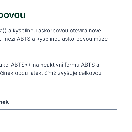
rbovou
a)) a kyselinou askorbovou otevírá nové
kce mezi ABTS a kyselinou askorbovou může
ukci ABTS•+ na neaktivní formu ABTS a
inek obou látek, čímž zvyšuje celkovou
nek