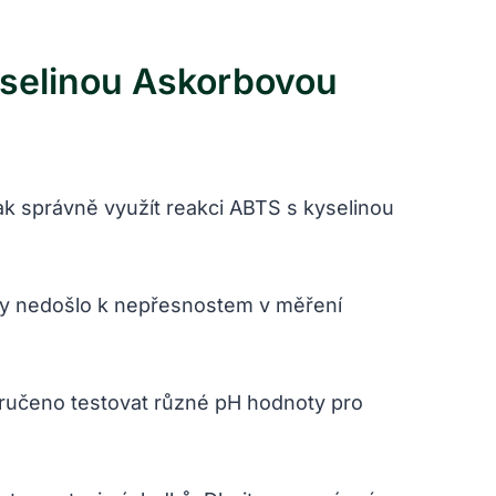
yselinou Askorbovou
jak správně využít reakci ABTS s kyselinou
by nedošlo k nepřesnostem v měření
oručeno testovat různé pH hodnoty pro