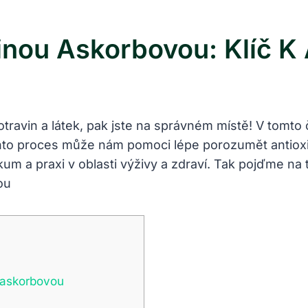
nou Askorbovou: Klíč K A
 potravin a látek, pak jste na správném místě! V tom
o proces může nám pomoci lépe porozumět antioxidač
zkum a praxi v oblasti výživy a zdraví. Tak pojďme na 
 askorbovou