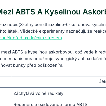
ezi ABTS A Kyselinou Asko
azinobis(3-ethylbenzthiazoline-6-sulfonová kyselin
ěchto látek. Vědecké experimenty naznačují, že rea
buněk před oxidačním stresem
.
 mezi ABTS a kyselinou askorbovou, což vede k red
to mechanismus umožňuje synergický antioxidační úč
raňovat buňky před poškozením.
Úči
Záchytává volné radikály
Regeneruje oxidovanou formu ABTS