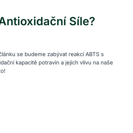
ntioxidační Síle?
to článku se budeme zabývat reakcí ABTS s
ní kapacitě potravin a jejich vlivu na naše
to!