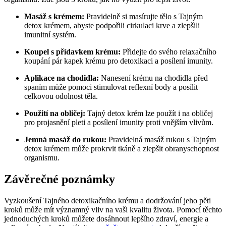
Masáž s krémem:
Pravidelně si masírujte tělo s Tajným
detox krémem, abyste podpořili cirkulaci krve a zlepšili
imunitní systém.
Koupel s přídavkem krému:
Přidejte do svého relaxačního
koupání pár kapek krému pro detoxikaci a posílení imunity.
Aplikace na chodidla:
Nanesení krému na chodidla před
spaním může pomoci stimulovat reflexní body a posílit
celkovou odolnost těla.
Použití na obličej:
Tajný detox krém lze použít i na obličej
pro projasnění pleti a posílení imunity proti vnějším vlivům.
Jemná masáž do rukou:
Pravidelná masáž rukou s Tajným
detox krémem může prokrvit tkáně a zlepšit obranyschopnost
organismu.
Závěrečné poznámky
Vyzkoušení Tajného detoxikačního krému a dodržování jeho pěti
kroků může mít významný vliv na vaši kvalitu života. Pomocí těchto
jednoduchých kroků můžete dosáhnout lepšího zdraví, energie a