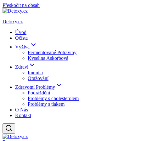
Přeskočit na obsah
Detoxy.cz
Úvod
Očista
Výživa
Fermentované Potraviny
Kyselina Askorbová
Zdraví
Imunita
Otužování
Zdravotní Problémy
Podráždění
Problémy s cholesterolem
Problémy s tlakem
O Nás
Kontakt