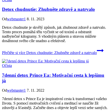
Detox chudnutie: Zhubněte zdravě a natrvalo
Od
webmaster1
8. 11. 2023
Detox chudnutie je skvělý způsob, jak zhubnout zdravě a natrvalo.
Tento proces pomáhá tělu vyčistit se od toxinů a odstranit
nadbytečné kilogramy. S vhodným plánem a stravou můžete
dosáhnout svého cíle snadno a efektivně.
Přečtěte si více
Detox chudnutie: Zhubněte zdravě a natrvalo
Očista
7denní detox Prince Ea: Motivační cesta k lepšímu
já
Od
webmaster1
7. 11. 2022
7denní detox s Prince Ea je inspirativní cesta k transformaci vašeho
života. S pomocí motivačních cvičení a meditací se naučíte žít
zdravěji a šťastněji. Začněte dnes a objevte lepší verzi sebe samých.