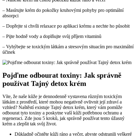
– Masírujte krém do pokožky kruhovými pohyby pro optimální
absorpci
– Dopřejte si chvíli relaxace po aplikaci krému a nechte ho působit
– Pijte hodně vody a doplňujte svůj příjem vitaminů
– Vyhýbejte se toxickým látkám a stresovým situacím pro maximální
účinek
Pojďme odbourat toxiny: Jak správně
používat Tajný detox krém
Víte, že naše kůže je dennodenně vystavena různým toxickým
látkám z prostředí, které mohou negativně ovlivnit její zdraví a
vzhled? Naštěstí existuje Tajný detox krém, který vám pomůže
odbourat tyto toxiny a poskytne vaší kůži potřebnou ochranu a
regeneraci. Zde jsou 5 kroků, jak správně používat tento úžasný
krém a zlepšit tak svůj život.
Důkladně očistěte kůži ráno a večer, abyste odstranili veškeré