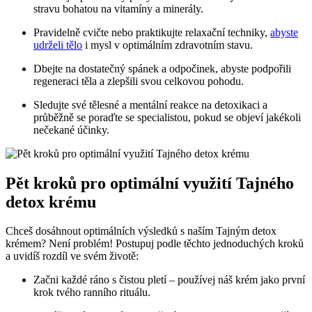
stravu bohatou na vitamíny a minerály.
Pravidelně cvičte nebo praktikujte relaxační techniky,
abyste
udrželi tělo
i mysl v optimálním zdravotním stavu.
Dbejte na dostatečný spánek a odpočinek, abyste podpořili
regeneraci těla a zlepšili svou celkovou pohodu.
Sledujte své tělesné a mentální reakce na detoxikaci a
průběžně se poraďte se specialistou, pokud se objeví jakékoli
nečekané účinky.
Pět kroků pro optimální využití Tajného
detox krému
Chceš dosáhnout optimálních výsledků s naším Tajným detox
krémem? Není problém! Postupuj podle těchto jednoduchých kroků
a uvidíš rozdíl ve svém životě:
Začni každé ráno s čistou pletí – používej náš krém jako první
krok tvého ranního rituálu.