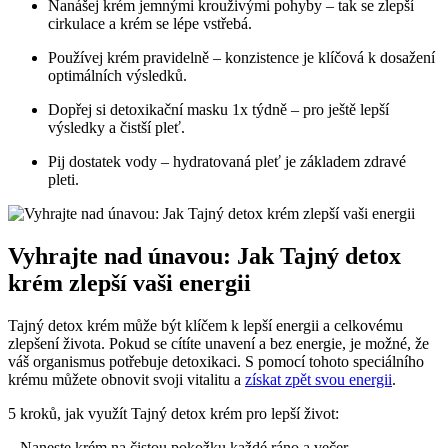
Nanášej krém jemnými krouživými pohyby – tak se zlepší
cirkulace a krém se lépe vstřebá.
Používej krém pravidelně – konzistence je klíčová k dosažení
optimálních výsledků.
Dopřej si detoxikační masku 1x týdně – pro ještě lepší
výsledky a čistší pleť.
Pij dostatek vody – hydratovaná pleť je základem zdravé
pleti.
Vyhrajte nad únavou: Jak Tajný detox
krém zlepší vaši energii
Tajný detox krém může být klíčem k lepší energii a celkovému
zlepšení života. Pokud se cítíte unavení a bez energie, je možné, že
váš organismus potřebuje detoxikaci. S pomocí tohoto speciálního
krému můžete obnovit svoji vitalitu a
získat zpět svou energii
.
5 kroků, jak využít Tajný detox krém pro lepší život:
– Naneste krém na čistou pokožku každé ráno a večer