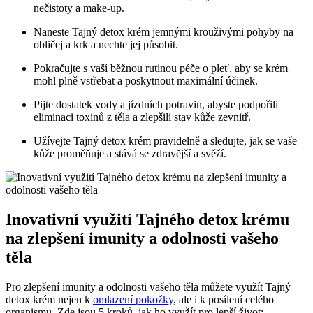
nečistoty a make-up.
Naneste Tajný detox krém jemnými krouživými pohyby na
obličej a krk a nechte jej působit.
Pokračujte s vaší běžnou rutinou péče o pleť, aby se krém
mohl plně vstřebat a poskytnout maximální účinek.
Pijte dostatek vody a jízdních potravin, abyste podpořili
eliminaci toxinů z těla a zlepšili stav kůže zevnitř.
Užívejte Tajný detox krém pravidelně a sledujte, jak se vaše
kůže proměňuje a stává se zdravější a svěží.
Inovativní využití Tajného detox krému
na zlepšení imunity a odolnosti vašeho
těla
Pro zlepšení imunity a odolnosti vašeho těla můžete využít Tajný
detox krém nejen k
omlazení pokožky
, ale i k posílení celého
organismu. Zde jsou 5 kroků, jak ho využít pro lepší život: