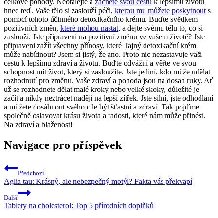
celkové pohody. Neotálejte a
začněte svou cestu
k lepšímu životu
hned teď. Vaše tělo si zaslouží péči,
kterou mu můžete poskytnout
s
pomocí tohoto účinného detoxikačního krému. Buďte svědkem
pozitivních změn,
které mohou nastat
, a dejte svému tělu to, co si
zaslouží. Jste připraveni na pozitivní změnu ve vašem životě? Jste
připraveni zažít všechny přínosy, které Tajný detoxikační krém
může nabídnout? Jsem si jistý, že ano. Proto nic nezastavuje vaši
cestu k lepšímu zdraví a životu. Buďte odvážní a věřte ve svou
schopnost mít život, který si zasloužíte. Jste jediní, kdo může udělat
rozhodnutí pro změnu. Vaše zdraví a pohoda jsou na dosah ruky. Ať
už se rozhodnete dělat malé kroky nebo velké skoky, důležité je
začít a nikdy neztrácet naději na lepší zítřek. Jste silní, jste odhodlaní
a můžete dosáhnout svého cíle být šťastní a zdraví. Tak pojďme
společně oslavovat krásu života a radosti, které nám může přinést.
Na zdraví a blaženost!
Navigace pro příspěvek
Předchozí
Aglia tau: Krásný, ale nebezpečný motýl? Fakta vás překvapí
Další
Tablety na cholesterol: Top 5 přírodních doplňků