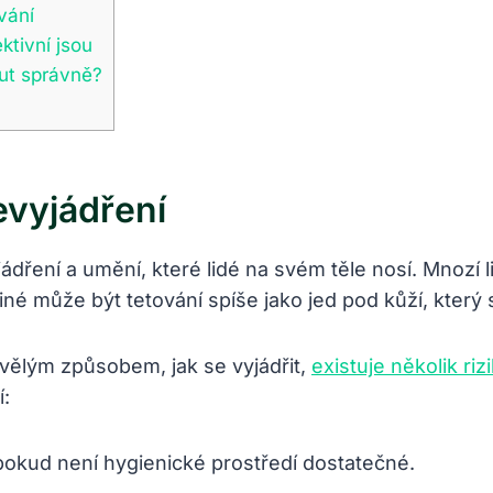
vání
ktivní jsou
out správně?
evyjádření
ádření a umění, které lidé na svém těle nosí. Mnozí 
iné může být tetování spíše jako jed pod kůží, který 
kvělým způsobem, jak se vyjádřit,
existuje několik ri
í:
, pokud není hygienické prostředí dostatečné.