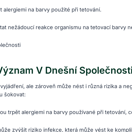
 alergiemi na barvy použité při tetování.
t nežádoucí reakce organismu na tetovací barvy n
 Význam V Dnešní Společnost
jádření, ale zároveň může nést i různá rizika a ne
u šokovat:
ou trpět alergiemi na barvy používané při tetování,
ůže zvýšit riziko infekce, která může vést ke kompli