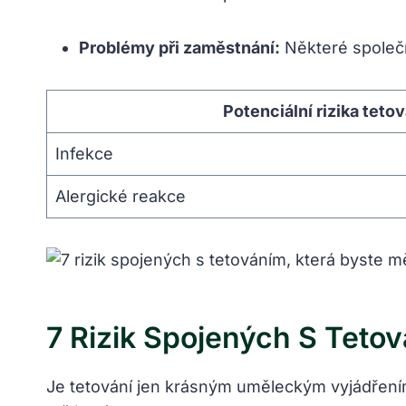
Problémy při zaměstnání:
Některé společno
Potenciální rizika tetov
Infekce
Alergické reakce
7 Rizik Spojených S Tetov
Je tetování jen krásným uměleckým vyjádření