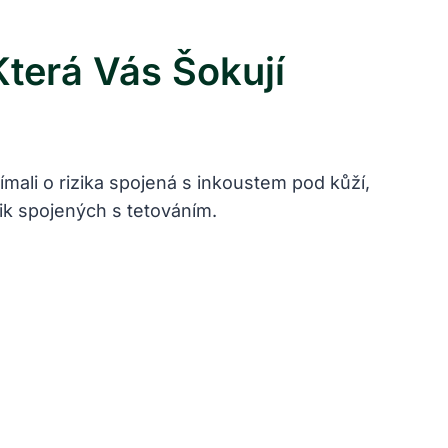
Která Vás Šokují
ímali o rizika spojená s inkoustem pod kůží,
zik spojených s tetováním.