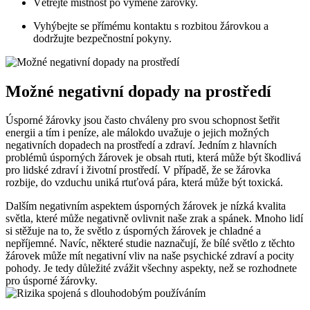
Větrejte místnost po výměně žárovky.
Vyhýbejte se přímému kontaktu s rozbitou žárovkou a⁣
dodržujte bezpečnostní pokyny.
Možné negativní dopady na prostředí
Úsporné žárovky​ jsou často chváleny pro svou schopnost šetřit
energii a tím i peníze, ale málokdo uvažuje o jejich možných
negativních dopadech na prostředí a zdraví. Jedním z hlavních
⁣problémů úsporných žárovek je obsah rtuti, ‍která může být škodlivá
pro lidské zdraví i životní prostředí. V případě,⁤ že se žárovka
rozbije, do vzduchu uniká rtuťová pára, která může být toxická.
Dalším negativním aspektem ​úsporných žárovek je⁢ nízká kvalita
světla, které může negativně ovlivnit naše zrak a ‍spánek. Mnoho lidí
si stěžuje na to, ‍že světlo z úsporných žárovek je chladné a
nepříjemné. Navíc, některé studie naznačují, že bílé světlo ​z ⁣těchto
žárovek může mít negativní vliv ⁤na naše psychické zdraví ⁤a‍ pocity
pohody. Je tedy důležité zvážit všechny aspekty, ​než se rozhodnete
pro úsporné ⁤žárovky.