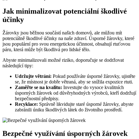
Jak minimalizovat potenciální škodlivé
účinky
Žárovky jsou běžnou součástí‍ našich domovů, ale můžou mít
potenciálně škodlivé účinky na naše zdraví. Úsporné žárovky, které
‍jsou populární pro svou energetickou účinnost, obsahují rtuťovou
páru, která může⁢ být škodlivá pro lidské tělo.
Abyste minimalizovali možné riziko, doporučuje se dodržovat
následující tipy:
Udržujte větrání:
Pokud používáte úsporné žárovky, ujistěte
se, že místnost je dobře větraná, aby se snížila expozice rtuti.
Zaměřte se na kvalitu:
Investujte do vysoce kvalitních
úsporných žárovek od důvěryhodných výrobců, kteří dodržují
bezpečnostní předpisy.
Recyklace:
Správně likvidujte staré úsporné žárovky, abyste
zabránili úniku škodlivých látek do životního prostředí.
Bezpečné⁤ využívání úsporných žárovek