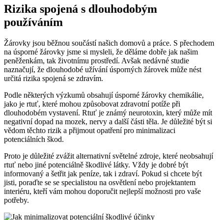
Rizika spojená s dlouhodobým
‍používáním
Žárovky jsou běžnou součástí našich domovů a práce. S‌ přechodem
na úsporné žárovky jsme si⁣ mysleli, že děláme‌ dobře ​jak našim
peněženkám, tak životnímu prostředí. Avšak nedávné studie
naznačují, že dlouhodobé užívání úsporných žárovek může nést
určitá⁤ rizika⁢ spojená se zdravím.
Podle některých výzkumů obsahují úsporné žárovky chemikálie,
jako je rtuť, které mohou způsobovat zdravotní potíže při
dlouhodobém vystavení. Rtuť je známý neurotoxin, který může mít
negativní dopad na⁣ mozek, nervy a další části‍ těla. Je důležité být si
vědom těchto rizik a přijmout opatření pro minimalizaci‍
potenciálních škod.
Proto je důležité zvážit alternativní světelné zdroje, které neobsahují
rtuť nebo ‍jiné ‌potenciálně škodlivé látky. Vždy je dobré být
informovaný a šetřit⁢ jak peníze, tak i zdraví. Pokud si chcete být
jisti, ‍poraďte se se specialistou na osvětlení nebo projektantem
interiéru, kteří vám mohou doporučit nejlepší ‍možnosti ⁣pro vaše⁢
potřeby.