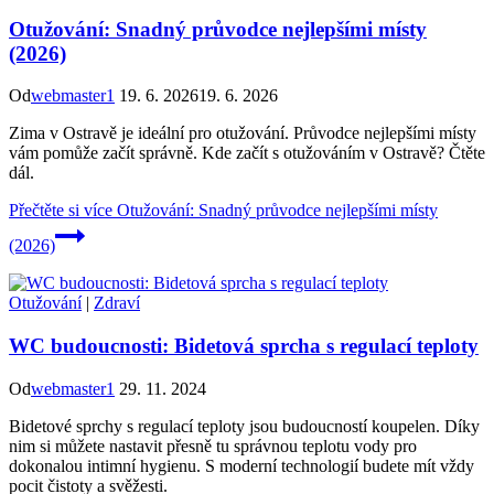
Otužování: Snadný průvodce nejlepšími místy
(2026)
Od
webmaster1
19. 6. 2026
19. 6. 2026
Zima v Ostravě je ideální pro otužování. Průvodce nejlepšími místy
vám pomůže začít správně. Kde začít s otužováním v Ostravě? Čtěte
dál.
Přečtěte si více
Otužování: Snadný průvodce nejlepšími místy
(2026)
Otužování
|
Zdraví
WC budoucnosti: Bidetová sprcha s regulací teploty
Od
webmaster1
29. 11. 2024
Bidetové sprchy s regulací teploty jsou budoucností koupelen. Díky
nim si můžete nastavit přesně tu správnou teplotu vody pro
dokonalou intimní hygienu. S moderní technologií budete mít vždy
pocit čistoty a svěžesti.