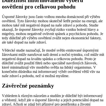
Důležitost informovaného výběru
osvětlení pro⁣ celkovou pohodu
Úsporné žárovky jsou ⁣často volbou mnoha domácností při výběru
osvětlení. Tyto žárovky mohou skutečně šetřit peníze na energii, ale
mohou⁢ také mít negativní dopad na naše zdraví a pohodu. Studie
ukazují,‌ že úsporné žárovky zvyšují riziko ⁣vzniku ‍bolestí hlavy a
migrény, ⁤mohou negativně ovlivnit spánek a psychickou pohodu. Je
tedy důležité ⁤při výběru osvětlení zvážit nejen ekonomické faktory,
ale také dopad na naše⁣ zdraví.
Vědecké studie naznačují,⁣ že modré světlo emitované úspornými
žárovkami může⁣ narušovat naši denní a noční rytmiku, což může mít
negativní dopad na kvalitu spánku a⁢ celkovou pohodu. Proto je
důležité zvážit použití‍ filtrů nebo speciálně‍ navržených žárovek, ​
které minimalizují vliv modrého světla na⁢ lidský organismus. V
konečném důsledku má informovaný výběr osvětlení větší ‍vliv na
naše zdraví a pohodu, než si‌ možná myslíme.
Závěrečné poznámky
Vzhledem k různým názorům a studiím je důležité být informovaný
a vědomý, ⁣když jde o úsporné žárovky⁣ a jejich potenciální dopad na
zdraví. Ačkoli se zdají být příznivé pro peněženku ⁢a životní