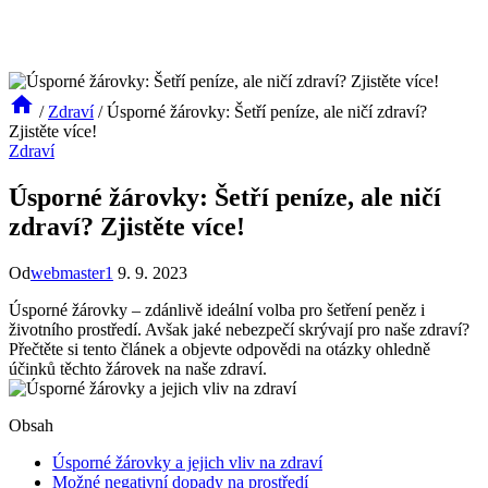
/
Zdraví
/
Úsporné žárovky: Šetří peníze, ale ničí zdraví?
Zjistěte více!
Zdraví
Úsporné žárovky: Šetří peníze, ale ničí
zdraví? Zjistěte více!
Od
webmaster1
9. 9. 2023
Úsporné žárovky – zdánlivě ideální volba pro šetření peněz i
životního prostředí. Avšak jaké nebezpečí skrývají pro naše zdraví?
Přečtěte si tento⁢ článek‌ a objevte odpovědi na​ otázky ohledně
účinků těchto žárovek na naše zdraví.
Obsah
Úsporné žárovky a jejich vliv na zdraví
Možné negativní dopady na prostředí