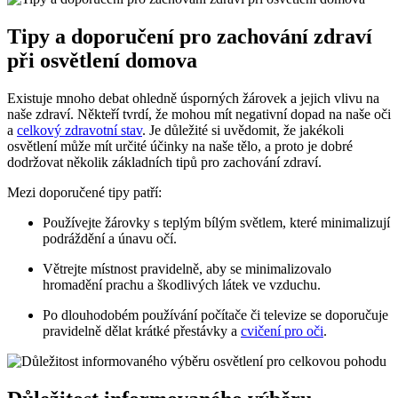
Tipy a doporučení pro zachování zdraví
při osvětlení domova
Existuje mnoho debat ohledně úsporných žárovek a jejich vlivu na
naše zdraví. Někteří‌ tvrdí, že mohou ​mít ⁢negativní dopad na naše oči
a
celkový zdravotní stav
. Je důležité si uvědomit, že jakékoli
osvětlení může mít určité účinky na ‍naše tělo, a proto je dobré
dodržovat několik základních tipů pro zachování zdraví.
Mezi doporučené tipy patří:
Používejte žárovky s teplým bílým světlem, které minimalizují
podráždění a únavu očí.
Větrejte‌ místnost‍ pravidelně, aby se minimalizovalo
hromadění prachu a škodlivých ⁤látek ve vzduchu.
Po dlouhodobém používání počítače či televize se doporučuje
pravidelně dělat krátké přestávky a
cvičení pro oči
.