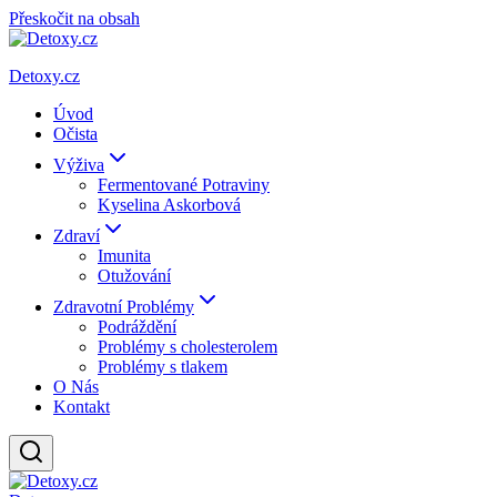
Přeskočit na obsah
Detoxy.cz
Úvod
Očista
Výživa
Fermentované Potraviny
Kyselina Askorbová
Zdraví
Imunita
Otužování
Zdravotní Problémy
Podráždění
Problémy s cholesterolem
Problémy s tlakem
O Nás
Kontakt