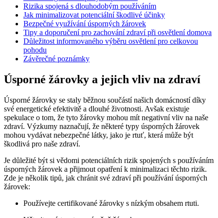
Rizika spojená s dlouhodobým ‍používáním
Jak minimalizovat potenciální škodlivé účinky
Bezpečné⁤ využívání úsporných žárovek
Tipy a doporučení pro zachování zdraví při osvětlení domova
Důležitost informovaného výběru osvětlení pro⁣ celkovou
pohodu
Závěrečné poznámky
Úsporné žárovky a jejich vliv na zdraví
Úsporné žárovky se staly běžnou součástí našich domácností díky
své energetické efektivitě a dlouhé životnosti. Avšak existuje
spekulace o tom, že tyto ‌žárovky mohou mít negativní vliv na naše
zdraví. Výzkumy naznačují, že některé typy úsporných žárovek⁤
mohou vydávat nebezpečné látky, jako je rtuť, která může být
škodlivá pro naše zdraví.
Je důležité být si vědomi potenciálních rizik spojených s používáním
úsporných žárovek a přijmout​ opatření k minimalizaci ⁣těchto rizik.
Zde je několik⁣ tipů, jak chránit své zdraví při používání úsporných
žárovek:
Používejte certifikované‍ žárovky s nízkým obsahem rtuti.