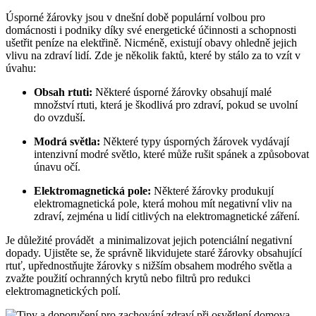
Úsporné žárovky jsou v dnešní době populární volbou pro
domácnosti i podniky díky své energetické účinnosti a schopnosti
ušetřit peníze na elektřině. ‌Nicméně, existují obavy ohledně jejich
vlivu na⁤ zdraví lidí. Zde je několik faktů, které by⁤ stálo za to vzít v
úvahu:
Obsah rtuti:
Některé úsporné žárovky⁤ obsahují malé
množství rtuti, která je škodlivá pro zdraví, ​pokud se uvolní
do ovzduší.
Modrá světla:
‍Některé typy úsporných žárovek vydávají
intenzivní modré světlo, které může rušit spánek a způsobovat
únavu očí.
Elektromagnetická pole:
Některé žárovky produkují
elektromagnetická pole, která mohou mít negativní vliv na
zdraví, zejména u lidí citlivých​ na elektromagnetické záření.
Je důležité provádět ⁣ a minimalizovat jejich potenciální negativní
dopady. Ujistěte se, ​že správně likvidujete staré​ žárovky obsahující‍
rtuť, upřednostňujte žárovky s nižším obsahem modrého světla​ a
zvažte použití‍ ochranných ⁤krytů nebo filtrů pro redukci
elektromagnetických polí.