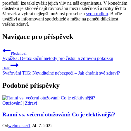
prostředí, lze také zvážit jejich vliv na náš organismus. V konečném​
důsledku je klíčové najít ⁢rovnováhu mezi užitečností ‌a riziky těchto
žárovek⁢ a vybrat nejlepší ‍možnost⁣ pro sebe‌ a ​
svou rodinu
. Buďte
uvážliví a informovaní spotřebitelé a mějte na paměti důležitost⁣
vašeho zdraví.
Navigace pro příspěvek
Předchozí
Vyrážka: Detoxikační metody pro čistou a zdravou pokožku
Další
Svařování TIG: Neviditelné nebezpečí – Jak chránit své zdraví?
Podobné příspěvky
Otužování
|
Zdraví
Ranní vs. večerní otužování: Co je efektivnější?
Od
webmaster1
24. 7. 2022