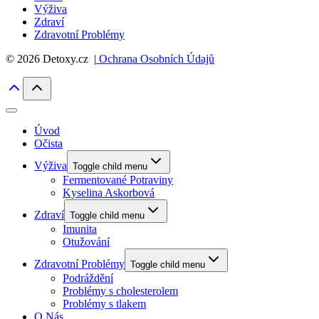
Výživa
Zdraví
Zdravotní Problémy
© 2026 Detoxy.cz |
Ochrana Osobních Údajů
Úvod
Očista
Výživa
Toggle child menu
Fermentované Potraviny
Kyselina Askorbová
Zdraví
Toggle child menu
Imunita
Otužování
Zdravotní Problémy
Toggle child menu
Podráždění
Problémy s cholesterolem
Problémy s tlakem
O Nás