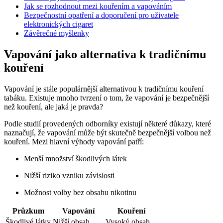
Jak se rozhodnout mezi kouřením a vapováním
Bezpečnostní opatření a doporučení pro uživatele
elektronických cigaret
Závěrečné myšlenky
Vapování jako alternativa k tradičnímu
kouření
Vapování je stále populárnější alternativou k tradičnímu kouření
tabáku. Existuje mnoho tvrzení o tom, že vapování je bezpečnější
než kouření, ale jaká je pravda?
Podle studií provedených odborníky existují některé důkazy, které
naznačují, že vapování může být skutečně bezpečnější volbou než
kouření. Mezi hlavní výhody vapování patří:
Menší množství škodlivých látek
Nižší riziko vzniku závislosti
Možnost volby bez obsahu nikotinu
Průzkum
Vapování
Kouření
Škodlivé látky
Nižší obsah
Vysoký obsah