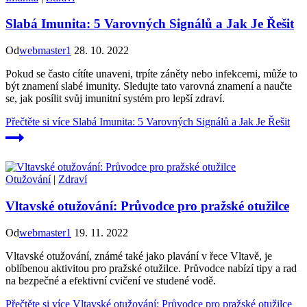
Slabá Imunita: 5 Varovných Signálů a Jak Je Řešit
Od
webmaster1
28. 10. 2022
Pokud se často cítíte unaveni, trpíte záněty nebo infekcemi, může to
být znamení slabé imunity. Sledujte tato varovná znamení a naučte
se, jak posílit svůj imunitní systém pro lepší zdraví.
Přečtěte si více
Slabá Imunita: 5 Varovných Signálů a Jak Je Řešit
Otužování
|
Zdraví
Vltavské otužování: Průvodce pro pražské otužilce
Od
webmaster1
19. 11. 2022
Vltavské otužování, známé také jako plavání v řece Vltavě, je
oblíbenou aktivitou pro pražské otužilce. Průvodce nabízí tipy a rad
na bezpečné a efektivní cvičení ve studené vodě.
Přečtěte si více
Vltavské otužování: Průvodce pro pražské otužilce