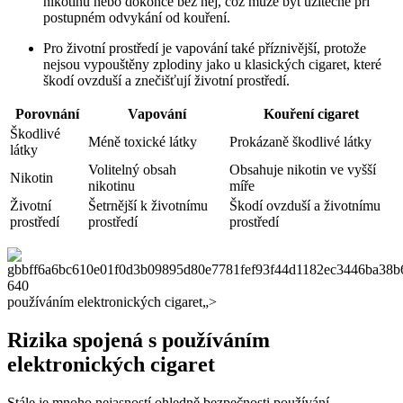
nikotinu nebo dokonce bez něj, což může být užitečné při
postupném odvykání od kouření.
Pro životní prostředí je vapování také příznivější, protože
nejsou vypouštěny zplodiny jako u klasických cigaret, které
škodí ovzduší a znečišťují životní prostředí.
Porovnání
Vapování
Kouření cigaret
Škodlivé
Méně toxické látky
Prokázaně škodlivé látky
látky
Volitelný obsah
Obsahuje nikotin ve vyšší
Nikotin
nikotinu
míře
Životní
Šetrnější k životnímu
Škodí ovzduší a životnímu
prostředí
prostředí
prostředí
používáním elektronických cigaret„>
Rizika spojená s používáním
elektronických cigaret
Stále je mnoho nejasností ohledně bezpečnosti používání