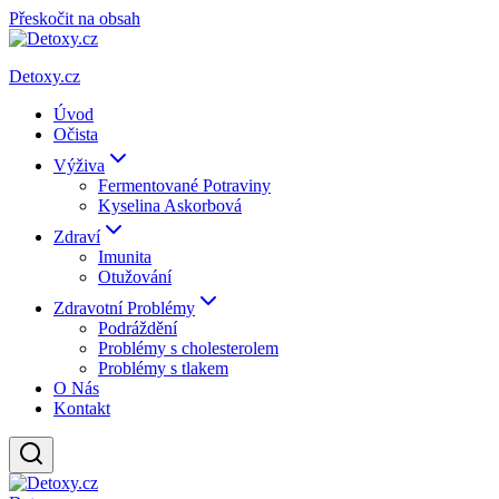
Přeskočit na obsah
Detoxy.cz
Úvod
Očista
Výživa
Fermentované Potraviny
Kyselina Askorbová
Zdraví
Imunita
Otužování
Zdravotní Problémy
Podráždění
Problémy s cholesterolem
Problémy s tlakem
O Nás
Kontakt