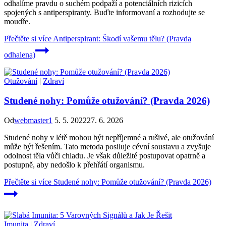
odhalíme pravdu o suchém podpaží a potenciálních rizicích
spojených s antiperspiranty. Buďte informovaní a rozhodujte se
moudře.
Přečtěte si více
Antiperspirant: Škodí vašemu tělu? (Pravda
odhalena)
Otužování
|
Zdraví
Studené nohy: Pomůže otužování? (Pravda 2026)
Od
webmaster1
5. 5. 2022
27. 6. 2026
Studené nohy v létě mohou být nepříjemné a rušivé, ale otužování
může být řešením. Tato metoda posiluje cévní soustavu a zvyšuje
odolnost těla vůči chladu. Je však důležité postupovat opatrně a
postupně, aby nedošlo k přehřátí organismu.
Přečtěte si více
Studené nohy: Pomůže otužování? (Pravda 2026)
Imunita
|
Zdraví