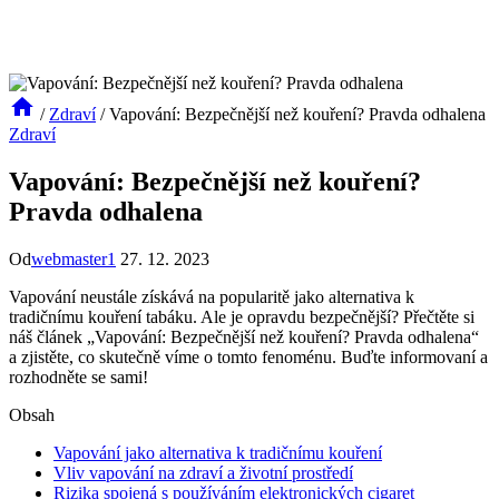
/
Zdraví
/
Vapování: Bezpečnější než kouření? Pravda odhalena
Zdraví
Vapování: Bezpečnější než kouření?
Pravda odhalena
Od
webmaster1
27. 12. 2023
Vapování neustále získává na popularitě jako alternativa k
tradičnímu kouření tabáku. Ale je opravdu bezpečnější? Přečtěte si
náš článek „Vapování: Bezpečnější než kouření? Pravda odhalena“
a zjistěte, co skutečně víme o tomto fenoménu. Buďte informovaní a
rozhodněte se sami!
Obsah
Vapování jako alternativa k tradičnímu kouření
Vliv vapování na zdraví a životní prostředí
Rizika spojená s používáním elektronických cigaret