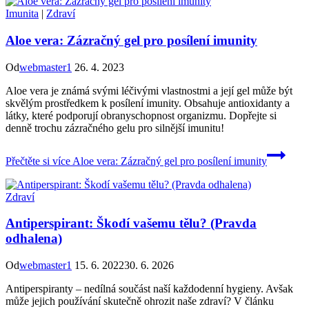
Imunita
|
Zdraví
Aloe vera: Zázračný gel pro posílení imunity
Od
webmaster1
26. 4. 2023
Aloe vera je známá svými léčivými vlastnostmi a její gel může být
skvělým prostředkem k posílení imunity. Obsahuje antioxidanty a
látky, které podporují obranyschopnost organizmu. Dopřejte si
denně trochu zázračného gelu pro silnější imunitu!
Přečtěte si více
Aloe vera: Zázračný gel pro posílení imunity
Zdraví
Antiperspirant: Škodí vašemu tělu? (Pravda
odhalena)
Od
webmaster1
15. 6. 2022
30. 6. 2026
Antiperspiranty – nedílná součást naší každodenní hygieny. Avšak
může jejich používání skutečně ohrozit naše zdraví? V článku