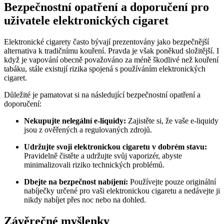
Bezpečnostní opatření a doporučení pro
uživatele elektronických cigaret
Elektronické cigarety často bývají prezentovány jako bezpečnější
alternativa k tradičnímu kouření. Pravda je však poněkud složitější. I
když je vapování obecně považováno za méně škodlivé než kouření
tabáku, stále existují rizika spojená s používáním elektronických
cigaret.
Důležité je pamatovat si na následující bezpečnostní opatření a
doporučení:
Nekupujte nelegální e-liquidy:
Zajistěte si, že vaše e-liquidy
jsou z ověřených a regulovaných zdrojů.
Udržujte svoji elektronickou cigaretu v dobrém stavu:
Pravidelně čistěte a udržujte svůj vaporizér, abyste
minimalizovali riziko technických problémů.
Dbejte na bezpečnost nabíjení:
Používejte pouze originální
nabíječky určené pro vaši elektronickou cigaretu a nedávejte ji
nikdy nabíjet přes noc nebo na dohled.
Závěrečné myšlenky