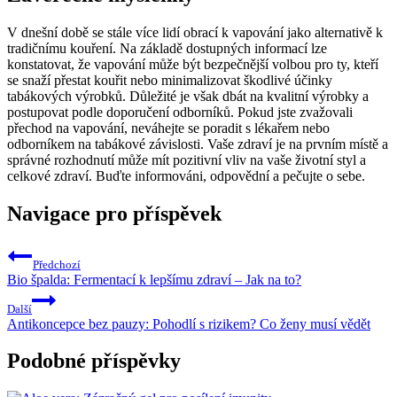
V dnešní době se stále více lidí obrací k vapování jako alternativě k
tradičnímu kouření. Na základě dostupných informací lze
konstatovat, že vapování může být bezpečnější volbou pro ty, kteří
se snaží přestat kouřit nebo minimalizovat škodlivé účinky
tabákových výrobků. Důležité je však dbát na kvalitní výrobky a
postupovat podle doporučení odborníků. Pokud jste zvažovali
přechod na vapování, neváhejte se poradit s lékařem nebo
odborníkem na tabákové závislosti. Vaše zdraví je na prvním místě a
správné rozhodnutí může mít pozitivní vliv na vaše životní styl a
celkové zdraví. Buďte informováni, odpovědní a pečujte o sebe.
Navigace pro příspěvek
Předchozí
Bio špalda: Fermentací k lepšímu zdraví – Jak na to?
Další
Antikoncepce bez pauzy: Pohodlí s rizikem? Co ženy musí vědět
Podobné příspěvky