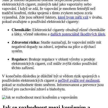
elektronických cigaret, známých také jako vaporizéry nebo
vapování. I když se zdá, že vapování je mnohem šetrnější než
tradiční kouření, rizika spojená s tímto zvykem nejsou zcela
vyjasněná. Zde jsou některé faktory,
které byste měli vzít
v úvahu,
pokud uvažujete o používání elektronické cigarety:
Chemikálie:
Elektronické cigarety obsahují různé chemikálie
a látky, včetně nikotinu a
dalších potenciálně škodlivých látek
.
Zdravotní rizika:
Studie naznačují, že vapování může mít
negativní dopady na zdraví, zejména na plíce a dýchací
systém.
Regulace:
Brakuje regulace v oblasti výroby a prodeje
elektronických cigaret, což může zvýšit riziko používání
těchto zařízení.
V konečném důsledku je důležité být si vědom rizik spojených s
používáním elektronických cigaret a
pečlivě zvážit své možnosti
,
pokud se rozhodnete tímto směrem. Informovanost a prevence jsou
klíčové pro zachování zdraví a blahobytu.
Jak se rozhodnout mezi kouřením a