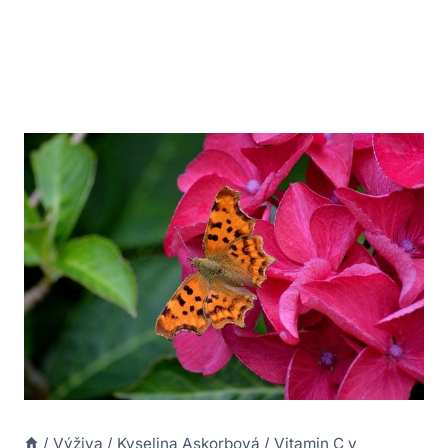
/
Výživa
/
Kyselina Askorbová
/
Vitamin C v