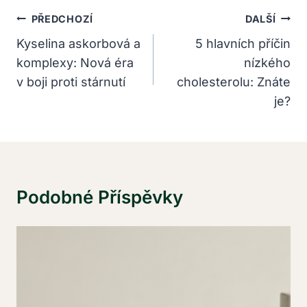
Navigace
PŘEDCHOZÍ
DALŠÍ
Pro
Kyselina askorbová a
5 hlavních příčin
komplexy: Nová éra
nízkého
Příspěvek
v boji proti stárnutí
cholesterolu: Znáte
je?
Podobné Příspěvky