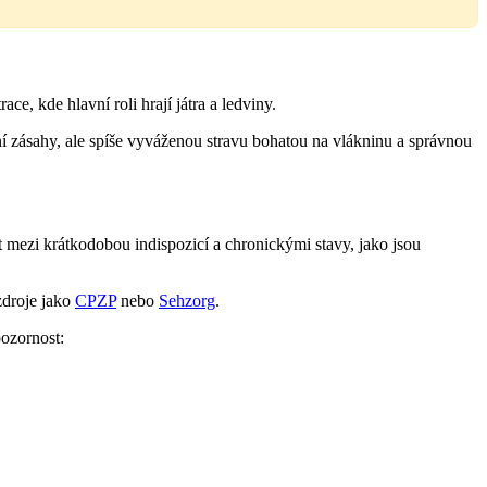
ce, kde hlavní roli hrají játra a ledviny.
rní zásahy, ale spíše vyváženou stravu bohatou na vlákninu a správnou
at mezi krátkodobou indispozicí a chronickými stavy, jako jsou
zdroje jako
CPZP
nebo
Sehzorg
.
pozornost: