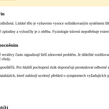
vin
epodložená. Lidské tělo je vybaveno vysoce sofistikovaným systémem filtra
é zplodiny a vyloučily je z oběhu. Fyziologie trávení nepotřebuje exte
emocněním
recidivy často signalizují širší zdravotní problém. Je důležité rozlišov
 vředy.
spouštěčů. Pro hlubší pochopení rizik doporučuji prostudovat odborné 
 databázích, které nabízejí ucelený přehled o symptomech vyžadujících 
tíží