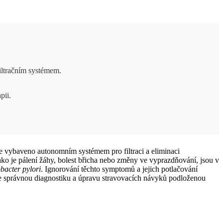
iltračním systémem.
pii.
 je vybaveno autonomním systémem pro filtraci a eliminaci
ako je pálení žáhy, bolest břicha nebo změny ve vyprazdňování, jsou v
bacter pylori
. Ignorování těchto symptomů a jejich potlačování
ze správnou diagnostiku a úpravu stravovacích návyků podloženou