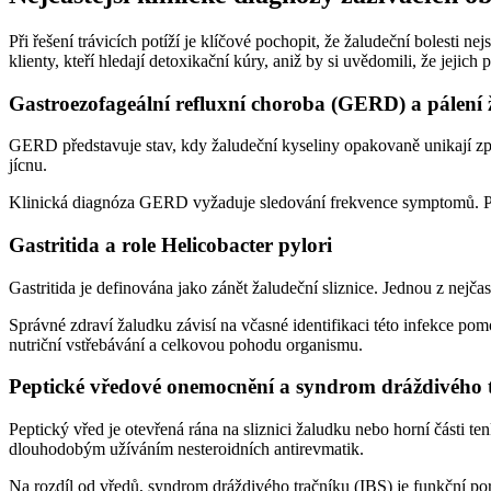
Při řešení trávicích potíží je klíčové pochopit, že žaludeční bolesti 
klienty, kteří hledají detoxikační kúry, aniž by si uvědomili, že jejic
Gastroezofageální refluxní choroba (GERD) a pálení
GERD představuje stav, kdy žaludeční kyseliny opakovaně unikají zpě
jícnu.
Klinická diagnóza GERD vyžaduje sledování frekvence symptomů. 
Gastritida a role Helicobacter pylori
Gastritida je definována jako zánět žaludeční sliznice. Jednou z nejčast
Správné zdraví žaludku závisí na včasné identifikaci této infekce po
nutriční vstřebávání a celkovou pohodu organismu.
Peptické vředové onemocnění a syndrom dráždivého 
Peptický vřed je otevřená rána na sliznici žaludku nebo horní části 
dlouhodobým užíváním nesteroidních antirevmatik.
Na rozdíl od vředů, syndrom dráždivého tračníku (IBS) je funkční poru