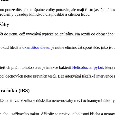
nejsou pouze důsledkem špatné volby potravin, ale mají často jasně defin
h problémy vyžadují klinickou diagnostiku a cílenou léčbu.
 žáhy
t do jícnu, což vyvolává typické pálení žáhy. Na rozdíl od občasného 
Pokud hledáte
okamžitou úlevu
, je nutné eliminovat spouštěče, jako jsou
ějších příčin tohoto stavu je infekce bakterií
Helicobacter pylori
, která
mocí dechových nebo krevních testů. Bez adekvátní lékařské intervence
tračníku (IBS)
tenkého střeva. Vzniká v důsledku nerovnováhy mezi ochrannými faktory
chou zažívacího traktu. Ačkoliv se projevuje bolestmi břicha a nepravid