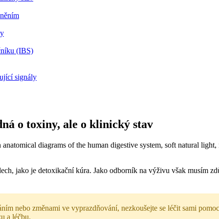
cněním
hy
čníku (IBS)
jící signály
á o toxiny, ale o klinický stav
dech, jako je detoxikační kúra. Jako odborník na výživu však musím zdů
máním nebo změnami ve vyprazdňování, nezkoušejte se léčit sami pomoc
u a léčbu.