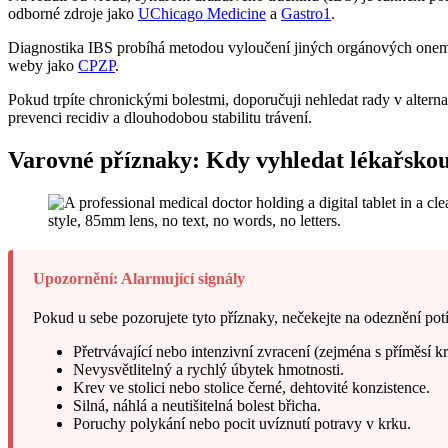
odborné zdroje jako
UChicago Medicine
a
Gastro1
.
Diagnostika IBS probíhá metodou vyloučení jiných orgánových onemocn
weby jako
CPZP
.
Pokud trpíte chronickými bolestmi, doporučuji nehledat rady v altern
prevenci recidiv a dlouhodobou stabilitu trávení.
Varovné příznaky: Kdy vyhledat lékařsko
Upozornění: Alarmující signály
Pokud u sebe pozorujete tyto příznaky, nečekejte na odeznění potí
Přetrvávající nebo intenzivní zvracení (zejména s příměsí kr
Nevysvětlitelný a rychlý úbytek hmotnosti.
Krev ve stolici nebo stolice černé, dehtovité konzistence.
Silná, náhlá a neutišitelná bolest břicha.
Poruchy polykání nebo pocit uvíznutí potravy v krku.