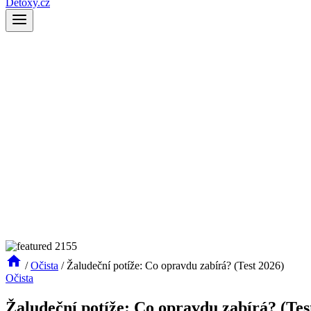
Detoxy.cz
/
Očista
/
Žaludeční potíže: Co opravdu zabírá? (Test 2026)
Očista
Žaludeční potíže: Co opravdu zabírá? (Tes