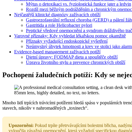
Mýtus o detoxikaci vs. fyziologická funkce jater a ledvin
Rozdíl mezi běžným podrážděním a chronickým onemo
Nejčastější klinické diagnózy zažívacích obtíží
Gastroezofageální refluxní choroba (GERD) a pálení žá
Gastritida a role Helicobacter pylori
Peptické vředové onemocnění a syndrom dráždivého tra
Varovné příznaky: Kdy vyhledat lékařskou pomoc okamžitě
Příznaky vyžadující endoskopické vyšetření
Neúmyslný úbytek hmotnosti a krev ve stolici jako alarmu
Evidence-based management zažívacích potíží
Dietní úpravy: FODMAP dieta a spouštěče obtíží
Úprava životního stylu a prevence chronických obtíží
Pochopení žaludečních potíží: Kdy se nejedn
Mnoho lidí trpících trávicími potížemi hledá spásu v populárních tren
stavech, nikoliv v nahromaděných „toxinech“.
Upozornění:
Pokud trpíte přetrvávajícími bolestmi břicha, nadý
vyloučila závažná onemocnění, která vyžadují specifickou diagnóz