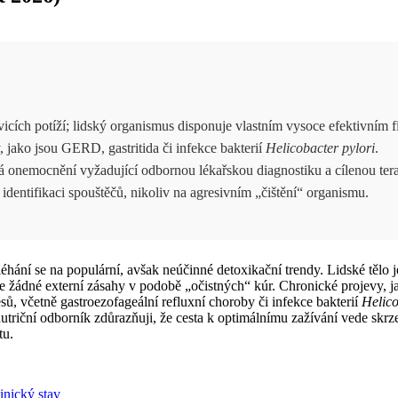
cích potíží; lidský organismus disponuje vlastním vysoce efektivním f
vy, jako jsou GERD, gastritida či infekce bakterií
Helicobacter pylori
.
nemocnění vyžadující odbornou lékařskou diagnostiku a cílenou tera
 identifikaci spouštěčů, nikoliv na agresivním „čištění“ organismu.
léhání se na populární, avšak neúčinné detoxikační trendy. Lidské tělo
je žádné externí zásahy v podobě „očistných“ kúr. Chronické projevy, j
, včetně gastroezofageální refluxní choroby či infekce bakterií
Helico
utriční odborník zdůrazňuji, že cesta k optimálnímu zažívání vede skr
tu.
inický stav