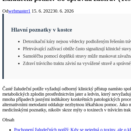
Od
webmaster1
15. 6. 2022
30. 6. 2026
Hlavní poznatky v kostce
Detoxikační kúry nejsou vědecky podloženým řešením trávi
Přetrvávající zažívací obtíže často signalizují klinické sta
Samoléčba pomocí doplňků stravy může maskovat závažná o
Zdraví trávicího traktu závisí na vyvážené stravě a správné
Časté žaludeční potíže vyžadují odborný klinický přístup namísto spo
metabolických zplodin prostřednictvím jater a ledvin, který nevyžadu
mnoha případech jasnými indikátory konkrétních patologických procesů
alternativními metodami oddaluje nezbytnou lékařskou pomoc. Jako n
medicínskými poznatky, nikoliv skrze mýty o toxinech v trávicím trak
Obsah
Pochopení žaludečních potíží: Kdy se nejedná o toxiny, ale o kl