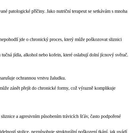
ované patologické příčiny. Jako nutriční terapeut se setkávám s mnoha
nepohodlí jde o chronický proces, který může poškozovat sliznici
 tučná jídla, alkohol nebo kofein, které oslabují dolní jícnový svěrač.
 narušuje ochrannou vrstvu žaludku.
 může zánět přejít do chronické formy, což výrazně komplikuje
 sliznice a agresivním působením trávicích šťáv, často podpořené
elností stolice, nezpůsobuje strukturální poškození tkání, jak uvádí