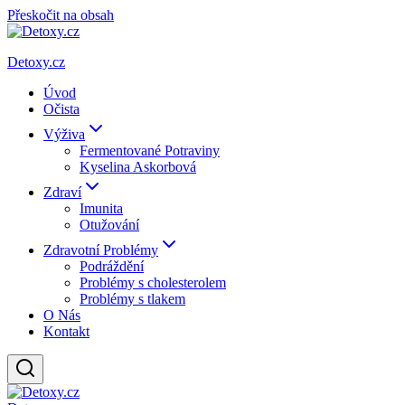
Přeskočit na obsah
Detoxy.cz
Úvod
Očista
Výživa
Fermentované Potraviny
Kyselina Askorbová
Zdraví
Imunita
Otužování
Zdravotní Problémy
Podráždění
Problémy s cholesterolem
Problémy s tlakem
O Nás
Kontakt