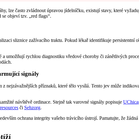
y, lze často zvládnout úpravou jídelníčku, existují stavy, které vyžadu
e objeví tzv. „red flags“.
zaci sliznice zažívacího traktu. Pokud lékař identifikuje persistentní ob
 a umožňují rychlou diagnostiku vředové choroby či zánětlivých proce
odách.
armující signály
 nejzávažnějších příznaků, které tělo vysílá. Tento jev může indikovat
kamžité návštěvě ordinace. Stejně tak varovné signály popisuje
UChica
 resources
či
Sehzorg
.
devším ochrana integrity vašeho trávicího ústrojí. Pamatujte, že žádn
tíží