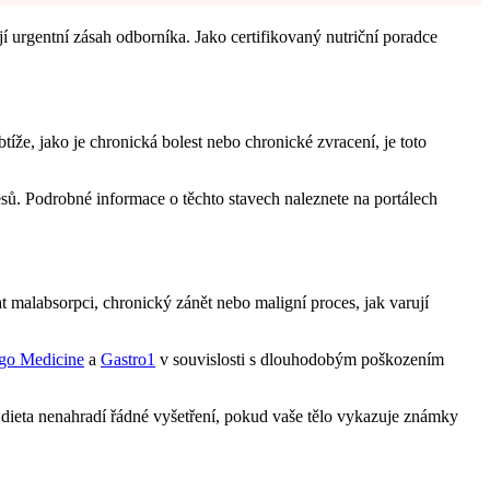
jí urgentní zásah odborníka. Jako certifikovaný nutriční poradce
tíže, jako je chronická bolest nebo chronické zvracení, je toto
sů. Podrobné informace o těchto stavech naleznete na portálech
 malabsorpci, chronický zánět nebo maligní proces, jak varují
go Medicine
a
Gastro1
v souvislosti s dlouhodobým poškozením
á dieta nenahradí řádné vyšetření, pokud vaše tělo vykazuje známky