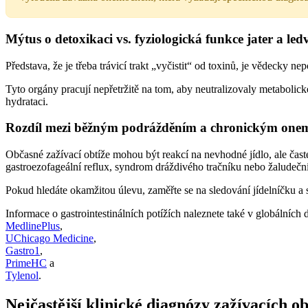
Mýtus o detoxikaci vs. fyziologická funkce jater a led
Představa, že je třeba trávicí trakt „vyčistit“ od toxinů, je vědecky n
Tyto orgány pracují nepřetržitě na tom, aby neutralizovaly metabolick
hydrataci.
Rozdíl mezi běžným podrážděním a chronickým on
Občasné zažívací obtíže mohou být reakcí na nevhodné jídlo, ale časté 
gastroezofageální reflux, syndrom dráždivého tračníku nebo žaludeční
Pokud hledáte okamžitou úlevu, zaměřte se na sledování jídelníčku a 
Informace o gastrointestinálních potížích naleznete také v globálních
MedlinePlus
,
UChicago Medicine
,
Gastro1
,
PrimeHC
a
Tylenol
.
Nejčastější klinické diagnózy zažívacích ob