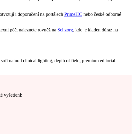
tvrzují i doporučení na portálech
PrimeHC
nebo české odborné
plexní péči naleznete rovněž na
Sehzorg
, kde je kladen důraz na
é vyšetření: