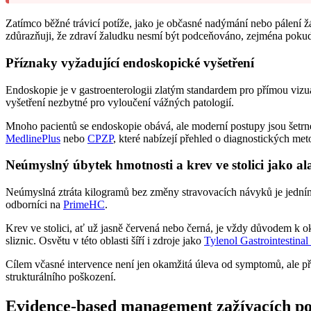
Zatímco běžné trávicí potíže, jako je občasné nadýmání nebo pálení žáh
zdůrazňuji, že zdraví žaludku nesmí být podceňováno, zejména pokud s
Příznaky vyžadující endoskopické vyšetření
Endoskopie je v gastroenterologii zlatým standardem pro přímou vizuali
vyšetření nezbytné pro vyloučení vážných patologií.
Mnoho pacientů se endoskopie obává, ale moderní postupy jsou šetrné
MedlinePlus
nebo
CPZP
, které nabízejí přehled o diagnostických met
Neúmyslný úbytek hmotnosti a krev ve stolici jako al
Neúmyslná ztráta kilogramů bez změny stravovacích návyků je jedním z
odborníci na
PrimeHC
.
Krev ve stolici, ať už jasně červená nebo černá, je vždy důvodem k o
sliznic. Osvětu v této oblasti šíří i zdroje jako
Tylenol Gastrointestinal
Cílem včasné intervence není jen okamžitá úleva od symptomů, ale pře
strukturálního poškození.
Evidence-based management zažívacích po