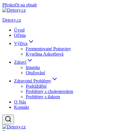
Přeskočit na obsah
Detoxy.cz
Úvod
Očista
Výživa
Fermentované Potraviny
Kyselina Askorbová
Zdraví
Imunita
Otužování
Zdravotní Problémy
Podráždění
Problémy s cholesterolem
Problémy s tlakem
O Nás
Kontakt