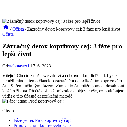
/
Očista
/
Zázračný detox koprivovy caj: 3 fáze pro lepší život
Očista
Zázračný detox koprivovy caj: 3 fáze pro
lepší život
Od
webmaster1
17. 6. 2023
Vítejte! Chcete zlepšit své zdraví a celkovou kondici? Pak byste
neměli minout tento článek o zázračném detoxikačním koprivovém
čaji. S třemi účinnými fázemi vám tento čaj může pomoci dosáhnout
lepšího života. Přečtěte si náš průvodce a objevte vše, co potřebujete
vědět o této úžasné detoxikační metodě!
Obsah
Fáze jedna: Proč koprivový čaj?
Příprava a pití koprivového čaje