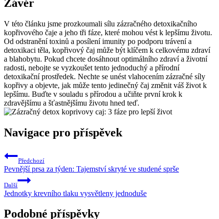
Závěr
V této článku jsme prozkoumali sílu zázračného detoxikačního
kopřivového čaje a jeho tři fáze, které mohou vést k lepšímu životu.
Od odstranění toxinů a posílení imunity po podporu trávení a
detoxikaci těla, kopřivový čaj může být klíčem k celkovému zdraví
a blahobytu. Pokud chcete dosáhnout optimálního zdraví a životní
radosti, nebojte se vyzkoušet tento jednoduchý a přírodní
detoxikační prostředek. Nechte se unést vlahocením zázračné síly
kopřivy a objevte, jak může tento jedinečný čaj změnit váš život k
lepšímu. Buďte v souladu s přírodou a učiňte první krok k
zdravějšímu a šťastnějšímu životu hned teď.
Navigace pro příspěvek
Předchozí
Pevnější prsa za týden: Tajemství skryté ve studené sprše
Další
Jednotky krevního tlaku vysvětleny jednoduše
Podobné příspěvky