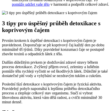
pomůže udržet vaše tělo
v harmonii a podpořit celkové zdraví.
3 tipy pro úspěšný průběh detoxikace s
koprivovým čajem
Prvním krokem k úspěšné detoxikaci s koprivovým čajem je
pravidelnost. Doporučuje se pít koprivový čaj každý den po dobu
minimálně tří týdnů. Díky pravidelné konzumaci čaje se postupně
zbavíte toxinů a odpadních látek z těla.
Dalším důležitým prvkem je dodržování zdravé stravy během
procesu detoxikace. Zvýšený příjem ovocí, zeleniny a luštěnin
pomůže tělu rychleji vyčistit se od škodlivých látek. Důležité je také
dostatečné pití vody a vyhýbání se nezdravým tukům a cukrům.
Poslední fází detoxikace s koprivovým čajem je fyzická aktivita.
Pravidelný pohyb napomáhá k lepšímu průběhu detoxikačního
procesu a zlepšuje celkový stav organismu. Stačí si vybrat
libovolnou aktivitu, která vám dělá radost, a cvičit minimálně 30
minut denně.