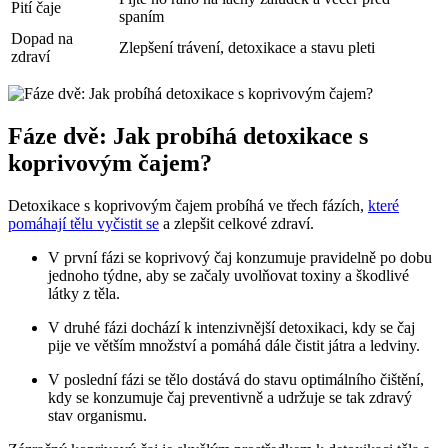
Pití čaje
spaním
Dopad na
Zlepšení trávení, detoxikace a stavu pleti
zdraví
Fáze dvě: Jak probíhá detoxikace s
koprivovým čajem?
Detoxikace s koprivovým čajem probíhá ve třech fázích,
které
pomáhají tělu vyčistit se
a zlepšit celkové zdraví.
V první fázi se koprivový čaj konzumuje pravidelně po dobu
jednoho týdne, aby se začaly uvolňovat toxiny a škodlivé
látky z těla.
V druhé fázi dochází k intenzivnější detoxikaci, kdy se čaj
pije ve větším množství a pomáhá dále čistit játra a ledviny.
V poslední fázi se tělo dostává do stavu optimálního čištění,
kdy se konzumuje čaj preventivně a udržuje se tak zdravý
stav organismu.