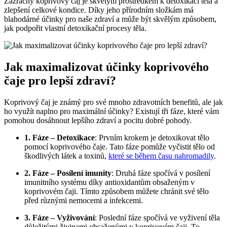
Zázračný koprivový čaj je skvělým prostředkem k detoxikaci těla a
zlepšení celkové kondice. Díky jeho přírodním složkám má
blahodárné účinky pro naše zdraví a může být skvělým způsobem,
jak podpořit vlastní detoxikační procesy těla.
Jak maximalizovat účinky koprivového
čaje pro lepší zdraví?
Koprivový čaj je známý pro své mnoho zdravotních benefitů, ale jak
ho využít naplno pro maximální účinky? Existují tři fáze, které vám
pomohou dosáhnout lepšího zdraví a pocitu dobré pohody.
1. Fáze – Detoxikace
: Prvním krokem je detoxikovat tělo
pomocí koprivového čaje. Tato fáze pomůže vyčistit tělo od
škodlivých látek a toxinů,
které se během času nahromadily
.
2. Fáze – Posílení imunity
: Druhá fáze spočívá v posílení
imunitního systému díky antioxidantům obsaženým v
koprivovém čaji. Tímto způsobem můžete chránit své tělo
před různými nemocemi a infekcemi.
3. Fáze – Vyživování
: Poslední fáze spočívá ve vyživení těla
důležitými živinami obsaženými v koprivovém čaji. To