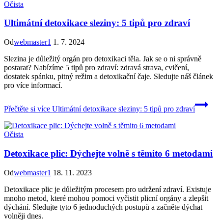
Očista
Ultimátní detoxikace sleziny: 5 tipů pro zdraví
Od
webmaster1
1. 7. 2024
Slezina je důležitý orgán pro detoxikaci těla. Jak se o ni správně
postarat? Nabízíme 5 tipů pro zdraví: zdravá strava, cvičení,
dostatek spánku, pitný režim a detoxikační čaje. Sledujte náš článek
pro více informací.
Přečtěte si více
Ultimátní detoxikace sleziny: 5 tipů pro zdraví
Očista
Detoxikace plic: Dýchejte volně s těmito 6 metodami
Od
webmaster1
18. 11. 2023
Detoxikace plic je důležitým procesem pro udržení zdraví. Existuje
mnoho metod, které mohou pomoci vyčistit plicní orgány a zlepšit
dýchání. Sledujte tyto 6 jednoduchých postupů a začněte dýchat
volněji dnes.