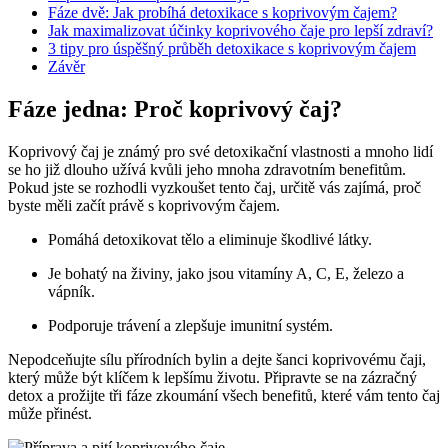
Fáze dvě: Jak probíhá detoxikace s koprivovým čajem?
Jak maximalizovat účinky koprivového čaje pro lepší zdraví?
3 tipy pro úspěšný průběh detoxikace s koprivovým čajem
Závěr
Fáze jedna: Proč koprivový čaj?
Koprivový čaj je známý pro své detoxikační vlastnosti a mnoho lidí
se ho již dlouho užívá kvůli jeho mnoha zdravotním benefitům.
Pokud jste se rozhodli vyzkoušet tento čaj, určitě vás zajímá, proč
byste měli začít právě s koprivovým čajem.
Pomáhá detoxikovat tělo a eliminuje škodlivé látky.
Je bohatý na živiny, jako jsou vitamíny A, C, E, železo a
vápník.
Podporuje trávení a zlepšuje imunitní systém.
Nepodceňujte sílu přírodních bylin a dejte šanci koprivovému čaji,
který může být klíčem k lepšímu životu. Připravte se na zázračný
detox a prožijte tři fáze zkoumání všech benefitů, které vám tento čaj
může přinést.