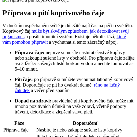
Příprava a pití koprivového čaje
V dnešním uspěchaném světě je důležité najít čas na péči o své tělo.
Koprivový čaj
může být skvělým způsobem
,
jak detoxikovat svůj
organismus
a posílit imunitní systém. Existuje několik fází,
které
vám pomohou připravit
a vychutnat si tento zázračný nápoj.
Příprava čaje:
nejprve si musíte nasbírat čerstvé kopřivy
nebo zakoupit sušené listy v obchodě. Pro přípravu čaje zalijte
asi 2 lžičky sušených listů horkou vodou a nechte louhovat asi
5–10 minut.
Pití čaje:
po přípravě si můžete vychutnat lahodný koprivový
čaj. Doporučuje se pít ho dvakrát denně,
ráno na lačný
žaludek
a večer před spaním.
Dopad na zdraví:
pravidelné pití koprivového čaje může mít
mnoho pozitivních účinků na vaše zdraví, včetně podpory
trávení, detoxikace a zlepšení stavu pleti.
Fáze
Doporučení
Příprava čaje
Nasbírejte nebo zakupte sušené listy koprivy
Pijte ho ráno na lačný žaludek a večer před