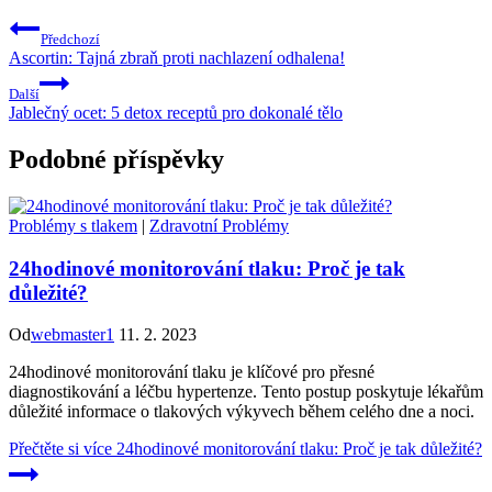
Předchozí
Ascortin: Tajná zbraň proti nachlazení odhalena!
Další
Jablečný ocet: 5 detox receptů pro dokonalé tělo
Podobné příspěvky
Problémy s tlakem
|
Zdravotní Problémy
24hodinové monitorování tlaku: Proč je tak
důležité?
Od
webmaster1
11. 2. 2023
24hodinové monitorování tlaku je klíčové pro přesné
diagnostikování a léčbu hypertenze. Tento postup poskytuje lékařům
důležité informace o tlakových výkyvech během celého dne a noci.
Přečtěte si více
24hodinové monitorování tlaku: Proč je tak důležité?