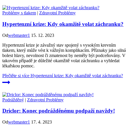
Problémy s tlakem
|
Zdravotní Problémy
Hypertenzní krize: Kdy okamžitě volat záchranku?
Od
webmaster1
15. 12. 2023
Hypertenzní krize je závažný stav spojený s vysokým krevním
tlakem, který může vést k vážným komplikacím. Příznaky jako silná
bolest hlavy, nevolnost či zmatenost by neměly být podceňovány. V
takovém případě je důležité okamžitě volat záchranku a vyhledat
lékařskou pomoc.
Přečtěte si více
Hypertenzní krize: Kdy okamžitě volat záchranku?
Podrážděný
|
Zdravotní Problémy
Driclor: Konec podrážděnému podpaží navždy!
Od
webmaster1
17. 4. 2023