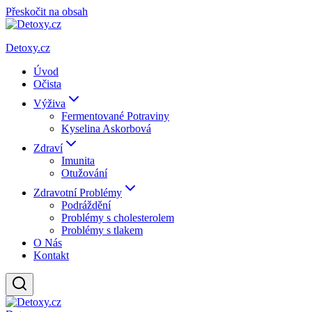
Přeskočit na obsah
Detoxy.cz
Úvod
Očista
Výživa
Fermentované Potraviny
Kyselina Askorbová
Zdraví
Imunita
Otužování
Zdravotní Problémy
Podráždění
Problémy s cholesterolem
Problémy s tlakem
O Nás
Kontakt