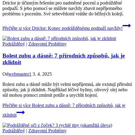
Driclor je účinným řešením pro nadměrné pocení a podrážděné
podpaží. S jeho pomocí se můžete navždy zbavit nepříjemného
problému s pocením. Své sebevědomí vrátíte do běžných kolejí.
Přečtěte si více
Driclor: Konec podrážděnému podpaží navždy!
Podrážděný
|
Zdravotní Problémy
Bolest zubu a dásně: 7 přírodních způsobů, jak je
zklidnit
Od
webmaster1
3. 4. 2025
Bolest zubu a dásně může být velmi nepříjemná, ale existují přírodní
způsoby, jak ji zklidnit. Například léčivé byliny, olivový olej nebo
sůl mohou pomoci zmírnit potíže a urychlit hojení.
Přečtěte si více
Bolest zubu a dásně: 7 přírodních způsobů, jak je
zklidnit
Podrážděný
|
Zdravotní Problémy