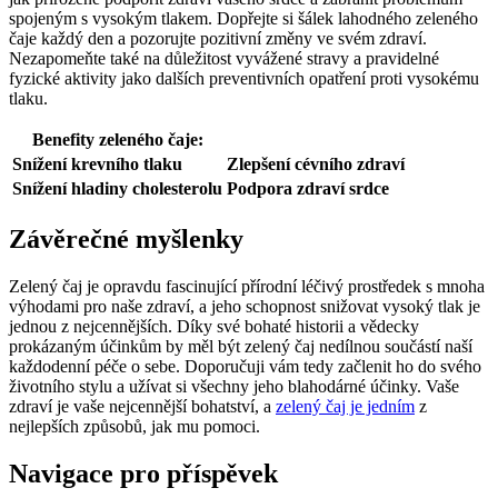
spojeným s vysokým tlakem. Dopřejte si šálek lahodného zeleného
čaje každý den a pozorujte pozitivní změny ve svém zdraví.
Nezapomeňte také na důležitost vyvážené stravy a pravidelné
fyzické aktivity jako dalších preventivních opatření proti vysokému
tlaku.
Benefity zeleného čaje:
Snížení krevního tlaku
Zlepšení cévního zdraví
Snížení hladiny cholesterolu
Podpora zdraví srdce
Závěrečné myšlenky
Zelený čaj je opravdu fascinující přírodní léčivý prostředek s mnoha
výhodami pro naše zdraví, a jeho schopnost snižovat vysoký tlak je
jednou z nejcennějších. Díky své bohaté historii a vědecky
prokázaným účinkům by měl být zelený čaj nedílnou součástí naší
každodenní péče o sebe. Doporučuji vám tedy začlenit ho do svého
životního stylu a užívat si všechny jeho blahodárné účinky. Vaše
zdraví je vaše nejcennější bohatství, a
zelený čaj je jedním
z
nejlepších způsobů, jak mu pomoci.
Navigace pro příspěvek