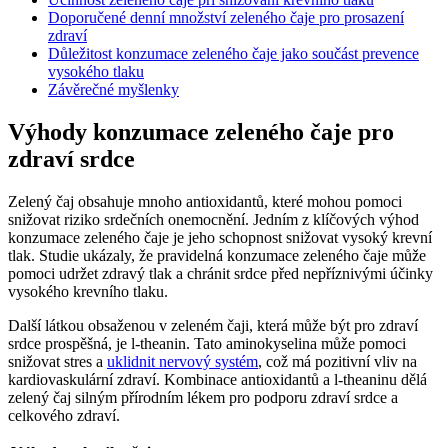
Doporučené denní množství zeleného čaje pro prosazení
zdraví
Důležitost konzumace zeleného čaje jako součást prevence
vysokého tlaku
Závěrečné myšlenky
Výhody konzumace zeleného čaje pro
zdraví srdce
Zelený čaj obsahuje mnoho antioxidantů, které mohou pomoci
snižovat riziko srdečních onemocnění. Jedním z klíčových výhod
konzumace zeleného čaje je jeho schopnost snižovat vysoký krevní
tlak. Studie ukázaly, že pravidelná konzumace zeleného čaje může
pomoci udržet zdravý tlak a chránit srdce před nepříznivými účinky
vysokého krevního tlaku.
Další látkou obsaženou v zeleném čaji, která může být pro zdraví
srdce prospěšná, je l-theanin. Tato aminokyselina může pomoci
snižovat stres a
uklidnit nervový systém
, což má pozitivní vliv na
kardiovaskulární zdraví. Kombinace antioxidantů a l-theaninu dělá
zelený čaj silným přírodním lékem pro podporu zdraví srdce a
celkového zdraví.