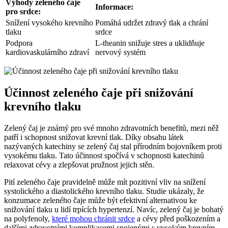
Výhody zeleného čaje
Informace:
pro srdce:
Snížení vysokého krevního
Pomáhá udržet zdravý tlak a chrání
tlaku
srdce
Podpora
L-theanin snižuje stres a uklidňuje
kardiovaskulárního zdraví
nervový systém
Účinnost zeleného čaje při snižování
krevního tlaku
Zelený čaj je známý pro své mnoho zdravotních benefitů, mezi něž
patří i schopnost snižovat krevní tlak. Díky obsahu látek
nazývaných katechiny se zelený čaj stal přírodním bojovníkem proti
vysokému tlaku. Tato účinnost spočívá v schopnosti katechinů
relaxovat cévy a zlepšovat pružnost jejich stěn.
Pití zeleného čaje pravidelně může mít pozitivní vliv na snížení
systolického a diastolického krevního tlaku. Studie ukázaly, že
konzumace zeleného čaje může být efektivní alternativou ke
snižování tlaku u lidí trpících hypertenzí. Navíc, zelený čaj je bohatý
na polyfenoly,
které mohou chránit srdce
a cévy před poškozením a
dalšími zdravotními komplikacemi spojenými s vysokým krevním