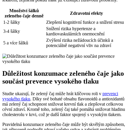
Množství šálků
Zdravotní efekty
zeleného čaje denně
1-2 šálky
Zlepšení kognitivní funkce a snížení stresu
Snížení rizika hypertenze a
3-4 šálky
kardiovaskulárních onemocnění
Zvýšení rizika nežádoucích účinků a
5 a více šálků
potenciálně negativní vliv na zdraví
Důležitost konzumace zeleného čaje jako
součást prevence vysokého tlaku
Studie ukazují, že zelený čaj může hrát klíčovou roli v
prevenci
vysokého tlaku
. Díky své bohaté obsahu flavonoidů a antioxidantů
má zelený čaj schopnost snižovat krevní tlak a zlepšovat celkovou
cévní zdraví. Kromě toho, zelený čaj také pomáhá snižovat hladinu
cholesterolu v krvi, což je další faktor spojený s vysokým tlakem.
Pravidelná konzumace zeleného čaje může být skvělým způsobem,
jak přirozeně podpořit zdraví vašeho srdce a zabránit problémům