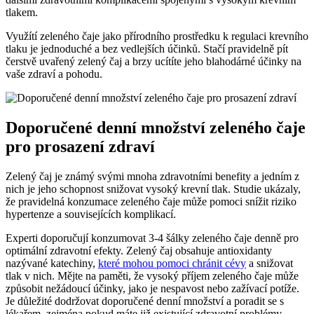
tlakem.
Využítí zeleného čaje jako přírodního prostředku k regulaci krevního
tlaku je jednoduché a bez vedlejších účinků. Stačí pravidelně pít
čerstvě uvařený zelený čaj a brzy ucítíte jeho blahodárné účinky na
vaše zdraví a pohodu.
Doporučené denní množství zeleného čaje
pro prosazení zdraví
Zelený čaj je známý svými mnoha zdravotními benefity a jedním z
nich je jeho schopnost snižovat vysoký krevní tlak. Studie ukázaly,
že pravidelná konzumace zeleného čaje může pomoci snížit riziko
hypertenze a souvisejících komplikací.
Experti doporučují konzumovat 3-4 šálky zeleného čaje denně pro
optimální zdravotní efekty. Zelený čaj obsahuje antioxidanty
nazývané katechiny,
které mohou pomoci chránit cévy
a snižovat
tlak v nich. Mějte na paměti, že vysoký příjem zeleného čaje může
způsobit nežádoucí účinky, jako je nespavost nebo zažívací potíže.
Je důležité dodržovat doporučené denní množství a poradit se s
lékařem, zejména pokud máte již existující zdravotní problémy.