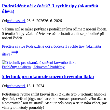
Podrážděné oči z čoček? 3 rychlé tipy (okamžitá
úleva)
Od
webmaster1
26. 6. 2026
26. 6. 2026
Většina lidí se může potýkat s podrážděnýma očima z nošení čoček.
S těmito 5 tipy však můžete své oči uchránit a cítit se pohodlně při
nošení čoček.
Přečtěte si více
Podrážděné oči z čoček? 3 rychlé tipy (okamžitá
úleva)
Problémy s tlakem
|
Zdravotní Problémy
5 technik pro okamžité snížení krevního tlaku
Od
webmaster1
13. 1. 2024
Potřebujete rychle snížit krevní tlak? Zkuste tyto 5 technik: hluboké
dýchání, cvičení jógy, meditace, konzumace pomerančového džusu
a omezování soli ve stravě. Sledujte výsledky a dejte nám vědět, jak
vám tyto metody pomohly!