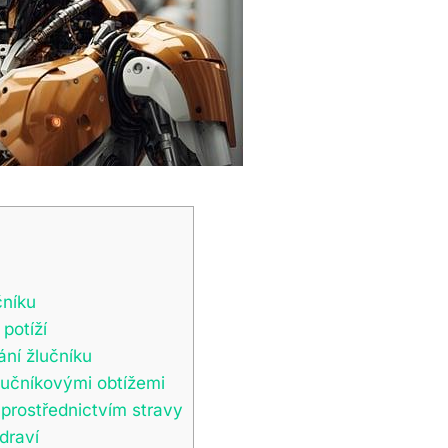
čníku
potíží
ání žlučníku
lučníkovými⁤ obtížemi
 prostřednictvím stravy
draví