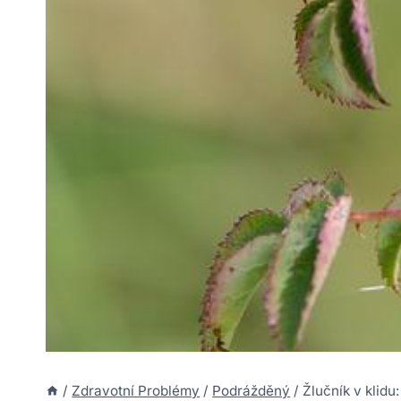
/
Zdravotní Problémy
/
Podrážděný
/
Žlučník v klidu