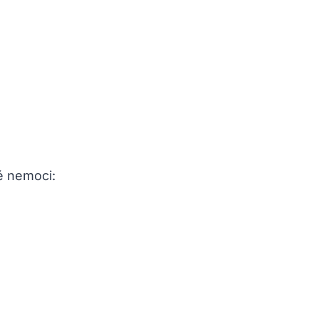
é ⁣nemoci: