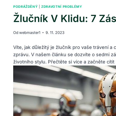
PODRÁŽDĚNÝ
|
ZDRAVOTNÍ PROBLÉMY
Žlučník V Klidu: 7 Zá
Od
webmaster1
9. 11. 2023
Víte, jak důležitý je žlučník pro vaše trávení 
zprávu. V⁢ našem ‍článku se ‍dozvíte o sedmi 
životního stylu. Přečtěte si ⁢více a začněte cíti