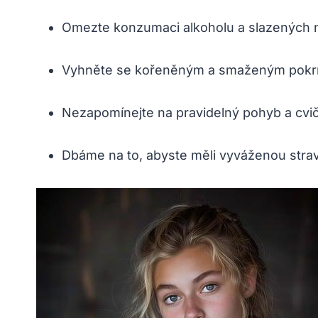
Omezte konzumaci⁢ alkoholu a slazených 
Vyhněte se kořeněným a smaženým ‍pok
Nezapomínejte ‍na pravidelný⁣ pohyb ‌a cvič
Dbáme​ na⁤ to, abyste měli ‍vyváženou‍ stra