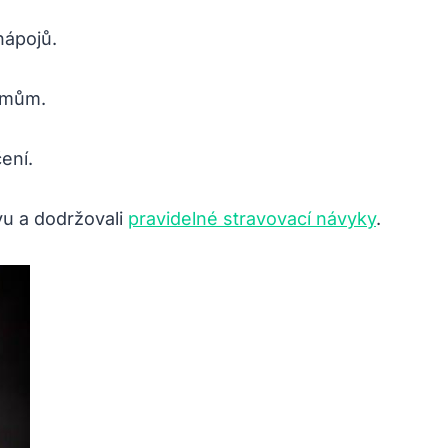
nápojů.
rmům.
ení.
vu‍ a dodržovali
pravidelné stravovací návyky
.