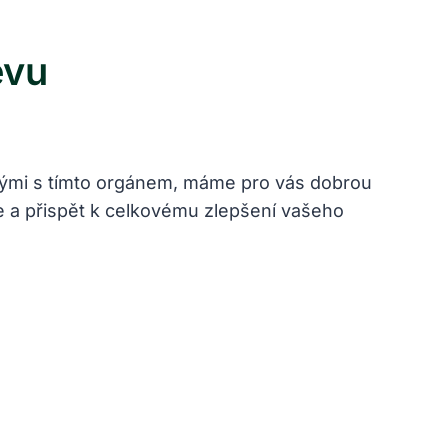
evu
nými ⁤s⁢ tímto orgánem, máme⁤ pro⁢ vás dobrou
že a přispět k celkovému zlepšení vašeho