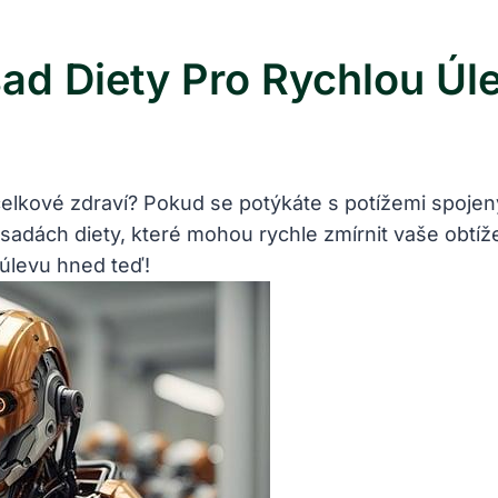
sad Diety Pro Rychlou Úl
a celkové zdraví? ⁢Pokud se potýkáte s potížemi spoje
zásadách diety, které mohou rychle zmírnit vaše obtí
t úlevu⁤ hned teď!