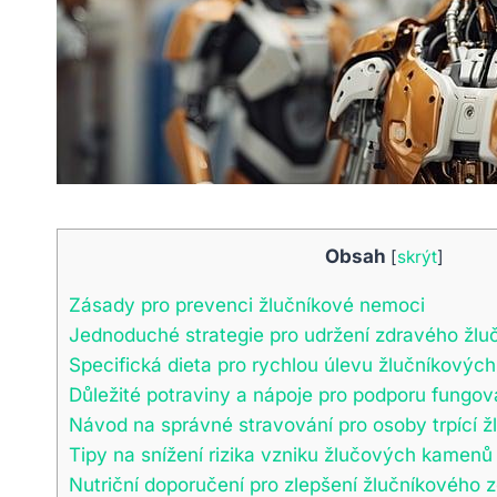
Obsah
[
skrýt
]
Zásady pro prevenci žlučníkové‌ nemoci
Jednoduché strategie pro udržení zdravého žlu
Specifická dieta pro rychlou úlevu žlučníkových 
Důležité potraviny a nápoje ⁣pro podporu fungov
Návod‍ na správné stravování‍ pro osoby trpící ⁢ž
Tipy na snížení rizika vzniku žlučových ​kamenů
Nutriční doporučení pro zlepšení žlučníkového ⁤z