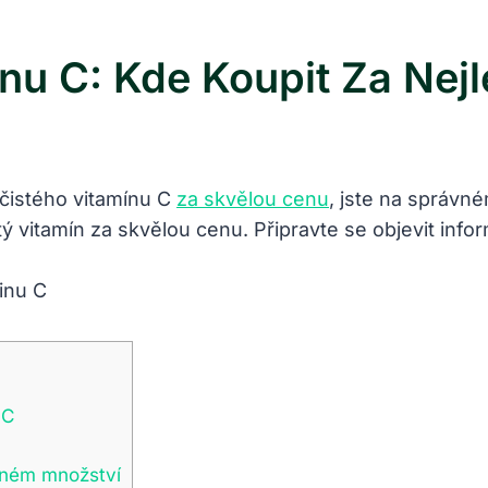
inu C: Kde Koupit Za Nej
 čistého vitamínu C
za skvělou cenu
, jste na správn
itý vitamín za skvělou cenu. Připravte se objevit in
 C
ečném množství