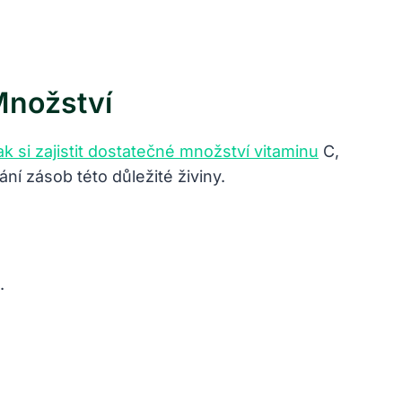
Množství
ak si zajistit dostatečné množství vitaminu
C,
í zásob této důležité živiny.
.