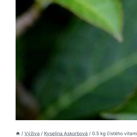
/
Výživa
/
Kyselina Askorbová
/
0.5 kg čistého vitam