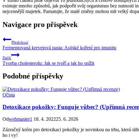
V tomto článku jsme objevili 10 jednoduchých a cenově dostupných způ
existuje mnoho způsobů, jak podpořit svůj organismus bez nutnosti inv
nejcennější majetek. Pamatujte, že malé změny mohou mít velký dopad,
Navigace pro příspěvek
Předchozí
Fermentovaná krevetová pasta: Asijské koření pro imunitu
Další
Tvorba cholesterolu: Jak se tvoří a jak ho snížit
Podobné příspěvky
Očista
Detoxikace pokožky: Funguje vůbec? (Upřímná recen
Od
webmaster1
18. 4. 2022
25. 6. 2026
Zázračný krém pro detoxikaci pokožky je novinkou na trhu, která slib
ho i vy!