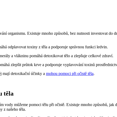
gování organismu. Existuje mnoho způsobů, bez nutnosti investovat do 
áhá odplavovat toxiny z těla a podporuje správnou funkci ledvin.
erály a vlákninu pomáhá detoxikovat tělo a zlepšuje celkové zdraví.
máhá zlepšit průtok krve a podporuje vyplavování toxinů prostřednict
ěj mají detoxikační účinky a
mohou pomoci při očistě těla
.
u těla
m vody můžeme pomoci tělu při očistě. Existuje mnoho způsobů, jak de
y z našeho těla.