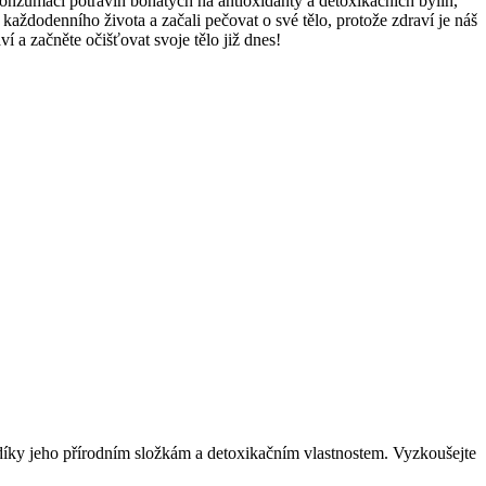
 konzumaci potravin bohatých na antioxidanty a detoxikačních bylin,
každodenního života a začali pečovat o své tělo, protože zdraví je náš
 a začněte očišťovat svoje tělo již dnes!
, díky jeho přírodním složkám a detoxikačním vlastnostem. Vyzkoušejte