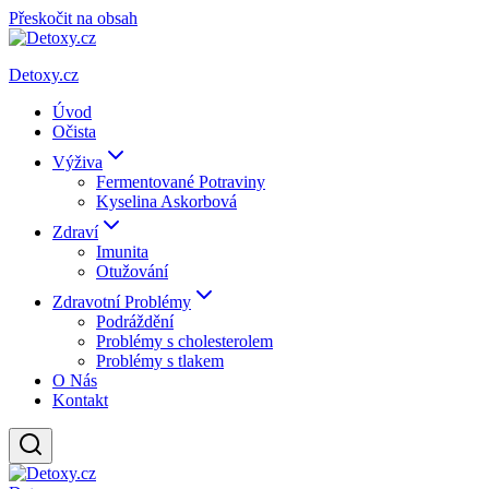
Přeskočit na obsah
Detoxy.cz
Úvod
Očista
Výživa
Fermentované Potraviny
Kyselina Askorbová
Zdraví
Imunita
Otužování
Zdravotní Problémy
Podráždění
Problémy s cholesterolem
Problémy s tlakem
O Nás
Kontakt