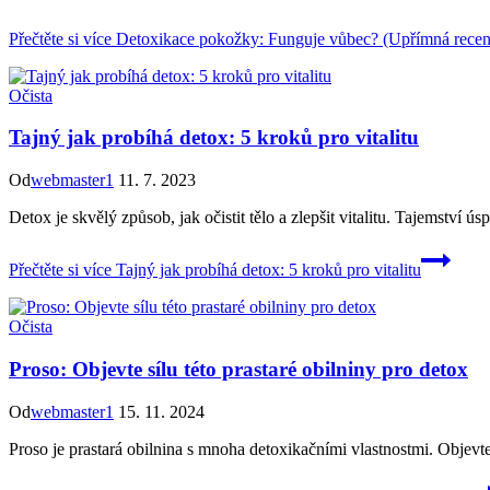
Přečtěte si více
Detoxikace pokožky: Funguje vůbec? (Upřímná recen
Očista
Tajný jak probíhá detox: 5 kroků pro vitalitu
Od
webmaster1
11. 7. 2023
Detox je skvělý způsob, jak očistit tělo a zlepšit vitalitu. Tajemství 
Přečtěte si více
Tajný jak probíhá detox: 5 kroků pro vitalitu
Očista
Proso: Objevte sílu této prastaré obilniny pro detox
Od
webmaster1
15. 11. 2024
Proso je prastará obilnina s mnoha detoxikačními vlastnostmi. Objevte sí