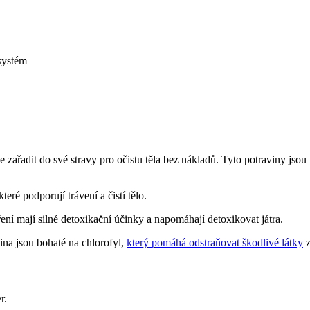
 systém
zařadit do své stravy pro očistu těla bez nákladů. Tyto potraviny jsou b
teré podporují trávení a čistí tělo.
ření mají silné detoxikační účinky a napomáhají detoxikovat játra.
nina jsou bohaté na chlorofyl,
který pomáhá odstraňovat škodlivé látky
z
r.