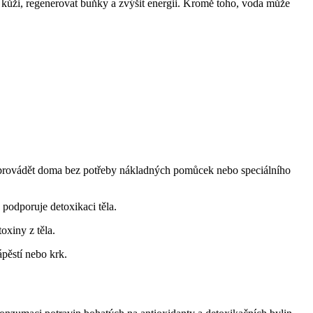
it kůži, regenerovat buňky a zvýšit energii. Kromě toho, voda může
e provádět doma bez potřeby nákladných pomůcek nebo speciálního
podporuje detoxikaci těla.
oxiny z těla.
pěstí nebo krk.