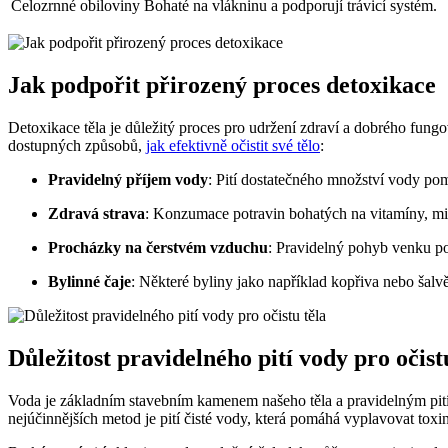
Celozrnné obiloviny
Bohaté na vlákninu a podporují trávicí systém.
Jak podpořit přirozený proces detoxikace
Detoxikace těla je důležitý proces pro udržení zdraví a dobrého fun
dostupných způsobů,
jak efektivně očistit své tělo
:
Pravidelný příjem vody
: Pití dostatečného množství vody pom
Zdravá strava
: Konzumace potravin bohatých na vitamíny, min
Procházky na čerstvém vzduchu
: Pravidelný pohyb venku po
Bylinné čaje
: Některé byliny jako například kopřiva nebo šalv
Důležitost pravidelného pití vody pro očist
Voda je základním stavebním kamenem našeho těla a pravidelným pití
nejúčinnějších metod je pití čisté vody, která pomáhá vyplavovat toxin