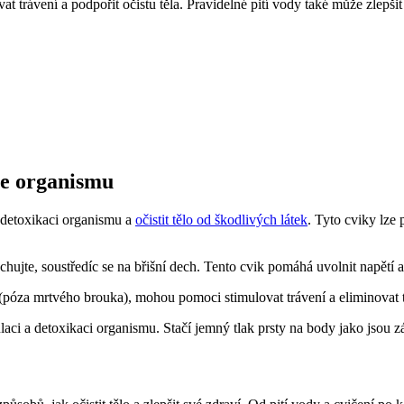
t trávení a podpořit očistu těla. Pravidelné pití vody také může zlepš
ce organismu
 detoxikaci organismu a
očistit tělo od škodlivých látek
. Tyto cviky lz
jte, soustředíc se na břišní dech. Tento cvik pomáhá uvolnit napětí a 
póza mrtvého brouka), mohou pomoci stimulovat trávení a eliminovat t
ci a detoxikaci organismu. Stačí jemný tlak prsty na body jako jsou zá