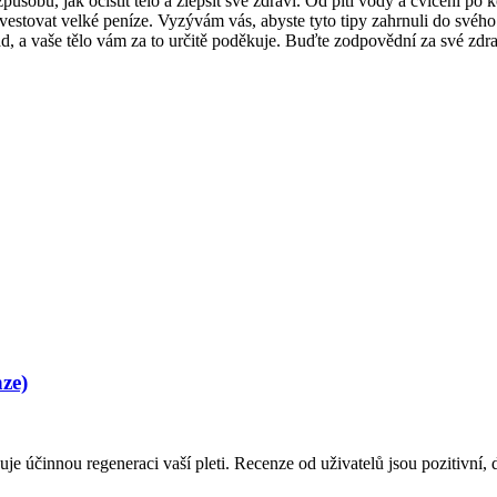
sobů, jak očistit tělo a zlepšit své zdraví. Od pití vody a cvičení po
estovat velké peníze. Vyzývám vás, abyste tyto tipy zahrnuli do svého 
 a vaše tělo vám za to určitě poděkuje. Buďte zodpovědní za své zdraví
ze)
uje účinnou regeneraci vaší pleti. Recenze od uživatelů jsou pozitivní