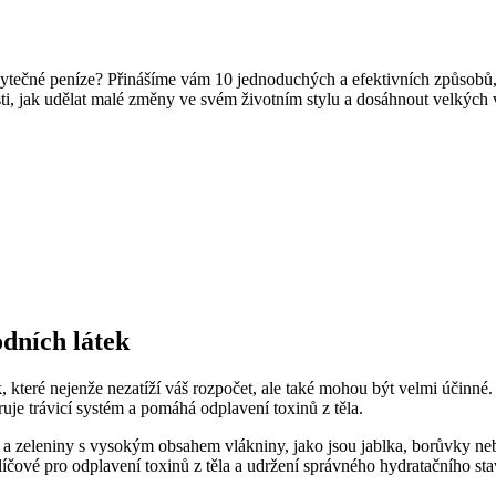
i zbytečné peníze? Přinášíme vám 10 jednoduchých a efektivních způsobů,
sti, jak udělat malé změny ve svém životním stylu a dosáhnout velkých
odních látek
, které nejenže nezatíží váš rozpočet, ale také mohou být velmi účinné
uje trávicí systém a pomáhá odplavení toxinů z těla.
 zeleniny s vysokým obsahem vlákniny, jako jsou jablka, borůvky nebo 
íčové pro odplavení toxinů z těla a udržení správného hydratačního sta