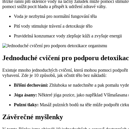
Brzké ranní pití sklenice vody na lačný žaludek může pomoci stimulova
pomoci snížit pocit hladu a přispět k udržení zdravé váhy.
Voda je nezbytná pro normální fungování těla
Pití vody stimuluje trávení a detoxikuje tělo
Pravidelná konzumace vody zlepšuje kůži a zvyšuje energii
Jednoduché cvičení pro podporu detoxika
Existuje mnoho jednoduchých cvičení, která mohou pomoci podpořit
vybavení. Zde je 10 způsobů, jak očistit tělo bez nákladů:
Břišní dechování:
Zhluboka se nadechněte a pak pomalu vydechu
Jóga ásany:
Některé jóga pozice, jako například Všímašasana (
Pulzní tlaky:
Masáž pulzních bodů na těle může podpořit cirkula
Závěrečné myšlenky