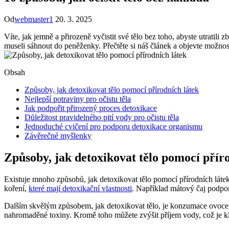
Od
webmaster1
20. 3. 2025
Víte, jak jemně a přirozeně vyčistit své tělo bez toho, abyste utratil
museli sáhnout do peněženky. Přečtěte si náš článek a objevte možno
Obsah
Způsoby, jak detoxikovat tělo pomocí přírodních látek
Nejlepší potraviny pro očistu těla
Jak podpořit přirozený proces detoxikace
Důležitost pravidelného pití vody pro očistu těla
Jednoduché cvičení pro podporu detoxikace organismu
Závěrečné myšlenky
Způsoby, jak detoxikovat tělo pomocí přír
Existuje mnoho způsobů, jak detoxikovat tělo pomocí přírodních látek
koření,
které mají detoxikační vlastnosti
. Například mátový čaj podpor
Dalším skvělým způsobem, jak detoxikovat tělo, je konzumace ovoce a
nahromaděné toxiny. Kromě toho můžete zvýšit příjem vody, což je kl