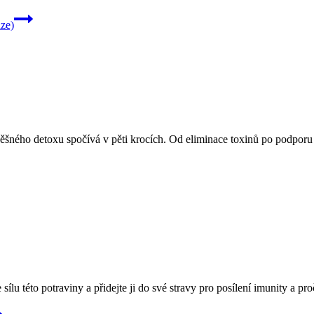
ze)
úspěšného detoxu spočívá v pěti krocích. Od eliminace toxinů po podporu 
lu této potraviny a přidejte ji do své stravy pro posílení imunity a proč