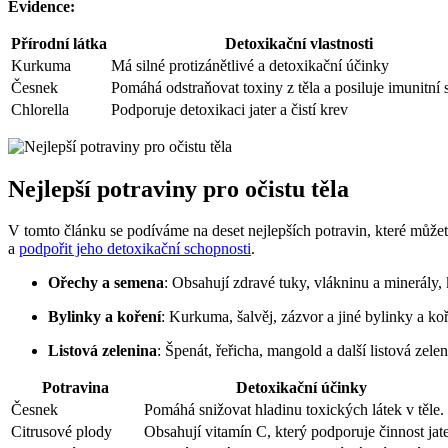
Evidence:
Přírodní látka
Detoxikační vlastnosti
Kurkuma
Má silné protizánětlivé a detoxikační účinky
Česnek
Pomáhá odstraňovat toxiny z těla a posiluje imunitní
Chlorella
Podporuje detoxikaci jater a čistí krev
Nejlepší potraviny pro očistu těla
V tomto článku se podíváme na deset nejlepších potravin, které můžete 
a
podpořit jeho detoxikační schopnosti
.
Ořechy a semena
: Obsahují zdravé tuky, vlákninu a minerály, k
Bylinky a koření
: Kurkuma, šalvěj, zázvor a jiné bylinky a ko
Listová zelenina
: Špenát, řeřicha, mangold a další listová zele
Potravina
Detoxikační účinky
Česnek
Pomáhá snižovat hladinu toxických látek v těle.
Citrusové plody
Obsahují vitamín C, který podporuje činnost jate