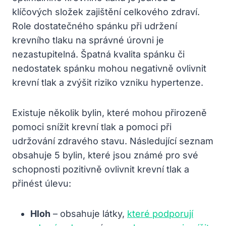
klíčových složek zajištění celkového⁤ zdraví.
Role dostatečného⁢ spánku​ při udržení​
krevního⁣ tlaku na správné úrovni je
nezastupitelná. Špatná⁤ kvalita spánku či
nedostatek ​spánku mohou⁣ negativně‌ ovlivnit
krevní ⁢tlak a ⁣zvýšit riziko vzniku⁤ hypertenze.
Existuje⁤ několik bylin, které mohou přirozeně
pomoci​ snížit krevní tlak a pomoci při
⁢udržování zdravého stavu. Následující seznam
obsahuje 5 bylin, které jsou známé pro ⁢své
schopnosti pozitivně ovlivnit krevní tlak a ​
přinést ‌úlevu:
Hloh
– obsahuje látky,
které podporují