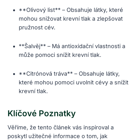
**Olivový list**​ – Obsahuje látky, které
mohou snižovat ⁢krevní tlak a⁣ zlepšovat
‌pružnost cév.
**Šalvěj** – Má antioxidační​ vlastnosti ⁤a
může‌ pomoci‌ snížit⁤ krevní tlak.
**Citrónová tráva** – Obsahuje látky,
které mohou pomoci uvolnit cévy a snížit ​
krevní tlak.
Klíčové Poznatky
Věříme, že tento ‍článek ⁢vás‍ inspiroval a
poskytl užitečné ⁣informace o⁤ tom,⁣ jak