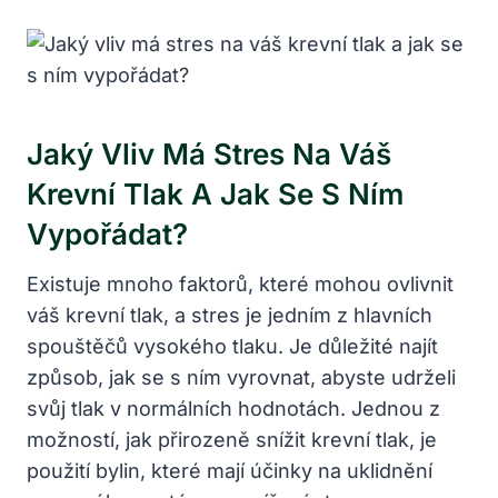
Jaký Vliv ‍má Stres⁤ Na Váš
Krevní Tlak A Jak ⁢se ‌s ⁣ním
Vypořádat?
Existuje ​mnoho⁢ faktorů, které mohou ovlivnit
váš ‍krevní ‍tlak, a stres je ⁣jedním ‍z hlavních
spouštěčů vysokého ⁤tlaku. Je⁢ důležité​ najít
způsob, jak ​se s⁢ ním vyrovnat, abyste udrželi
svůj tlak v⁤ normálních hodnotách. Jednou z
‌možností, jak přirozeně snížit‌ krevní tlak, je
použití ⁣bylin, které mají ⁢účinky ​na uklidnění