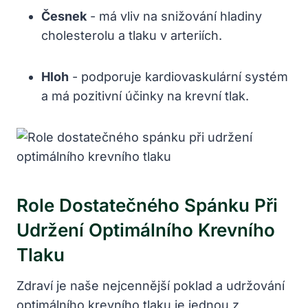
Česnek
⁣- má ⁢vliv na snižování hladiny​
cholesterolu a tlaku v arteriích.
Hloh
⁢- podporuje kardiovaskulární⁣ systém⁤
a má pozitivní účinky na krevní tlak.
Role Dostatečného Spánku Při
Udržení Optimálního Krevního
Tlaku
Zdraví ⁢je naše nejcennější poklad⁤ a udržování
optimálního krevního​ tlaku je ‌jednou z