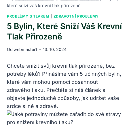
které sníží váš krevní tlak přirozeně
PROBLÉMY S TLAKEM
|
ZDRAVOTNÍ PROBLÉMY
5 Bylin, Které Sníží Váš Krevní
Tlak Přirozeně
Od
webmaster1
13. 10. 2024
Chcete snížit svůj krevní tlak přirozeně, bez
potřeby léků?‍ Přinášíme vám 5 účinných⁤ bylin,
‌které vám mohou‍ pomoci ​dosáhnout
zdravého tlaku. ⁣Přečtěte si náš⁣ článek a
objevte⁣ jednoduché způsoby, ​jak udržet​ vaše⁢
srdce​ silné a zdravé.