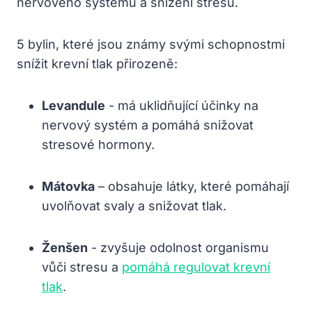
nervového systému a snížení stresu.
5 bylin,⁣ které jsou známy svými schopnostmi‍
snížit krevní tlak přirozeně:
Levandule
⁢- má ​uklidňující účinky na
nervový systém a pomáhá ​snižovat
stresové hormony.
Mátovka
– obsahuje látky, které pomáhají
‌uvolňovat svaly a ‌snižovat tlak.
Ženšen
-‌ zvyšuje odolnost ‌organismu
vůči stresu​ a ⁣
pomáhá regulovat krevní
tlak
.