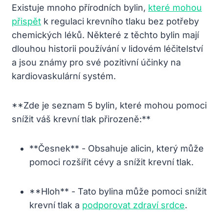
Existuje mnoho přírodních ​bylin,‍
které mohou
přispět
⁣k regulaci⁣ krevního tlaku bez ⁣potřeby⁣
chemických léků.⁣ Některé ‍z těchto ‍bylin‍ mají
dlouhou historii používání ‌v lidovém⁢ léčitelství
a‍ jsou známy pro své pozitivní ⁤účinky na
kardiovaskulární systém.
**Zde​ je seznam⁤ 5 bylin, které mohou pomoci
‌snížit‌ váš ​krevní tlak přirozeně:**
**Česnek** ‌- Obsahuje alicin, který může
⁤pomoci ‍rozšířit cévy ⁢a snížit krevní‍ tlak.
**Hloh** ​- Tato bylina ⁣může pomoci snížit
krevní tlak a‍
podporovat zdraví srdce
.