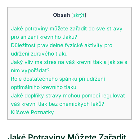
Obsah
[
skrýt
]
Jaké potraviny ⁢můžete zařadit do své stravy⁣
pro snížení krevního tlaku?
Důležitost pravidelné⁢ fyzické aktivity pro
⁣udržení ⁢zdravého tlaku
Jaký vliv ‍má stres⁤ na váš krevní tlak a jak ⁢se ‌s
⁣ním vypořádat?
Role dostatečného spánku při udržení
optimálního krevního tlaku
Jaké doplňky stravy mohou pomoci⁣ regulovat‌
váš krevní tlak bez ⁣chemických léků?
Klíčové Poznatky
Jaké Potraviny ⁢můžete Zařadit