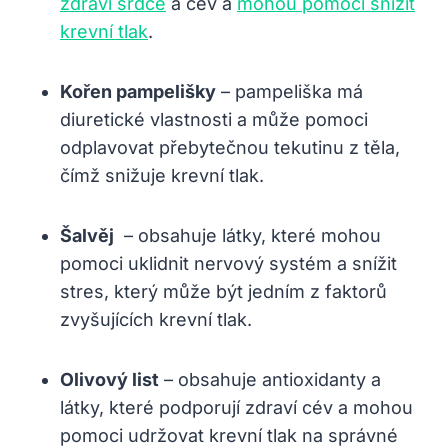
zdraví srdce
a cév‍ a
mohou pomoci snížit
krevní tlak
.
Kořen pampelišky
– pampeliška má
‌diuretické vlastnosti a může pomoci
odplavovat přebytečnou tekutinu z⁤ těla,
čímž snižuje krevní tlak.
Šalvěj
⁢ – ‌obsahuje látky, ‍které mohou
pomoci ⁣uklidnit nervový systém⁤ a snížit
stres, který⁢ může být jedním z ⁤faktorů
zvyšujících⁣ krevní tlak.
Olivový list
– obsahuje antioxidanty a
látky, které‌ podporují zdraví cév a mohou‍
pomoci udržovat krevní tlak na správné