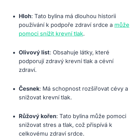
Hloh
: Tato ⁤bylina má dlouhou ‌historii
používání k podpoře zdraví srdce a ​
může
pomoci snížit krevní tlak
.
Olivový list
: Obsahuje látky, které⁣
podporují⁣ zdravý krevní tlak a cévní
zdraví.
Česnek
: Má ​schopnost rozšiřovat cévy a
‌snižovat⁢ krevní tlak.
Růžový kořen
:⁢ Tato bylina může pomoci
snižovat⁤ stres a tlak, což ⁤přispívá k
celkovému zdraví srdce.