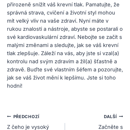
přirozeně snížit váš⁢ krevní tlak. Pamatujte,‍ že
správná strava, ⁢cvičení a životní styl mohou
mít ‌velký vliv​ na vaše zdraví. Nyní máte v
rukou znalosti a nástroje, abyste⁢ se postarali ⁣o​
své​ kardiovaskulární zdraví. Nebojte ‌se ⁣začít⁢ s
​malými změnami ⁣a sledujte, jak ‍se váš krevní
tlak zlepšuje. Záleží na vás,‌ aby jste​ si vzal(a)
kontrolu⁤ nad svým zdravím a žil(a) šťastně a⁤
zdravě. Buďte své‍ vlastním šéfem a pozorujte,
jak se ⁢váš život mění ​k lepšímu. Jste‌ si toho
hodni!
Navigace
PŘEDCHOZÍ
DALŠÍ
Pro
Z čeho je vysoký
Začněte s