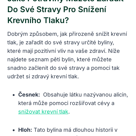
Do Své Stravy⁣ Pro Snížení
Krevního Tlaku?
Dobrým způsobem, jak přirozeně ⁢snížit krevní
tlak,‌ je zařadit do své stravy ⁤určité byliny,
které ⁣mají pozitivní​ vliv na vaše zdraví. Níže⁢
najdete seznam pěti bylin,⁢ které můžete
snadno ⁣začlenit do své stravy a pomoci tak⁢
udržet ⁤si zdravý⁢ krevní‍ tlak.
Česnek:
⁢ Obsahuje látku nazývanou⁤ alicin,
která může pomoci rozšiřovat ‌cévy ⁤a‍
snižovat krevní tlak
.
Hloh:
⁢Tato bylina má ⁢dlouhou historii v