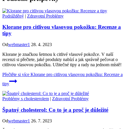
Podrážděný
|
Zdravotní Problémy
Klorane pro citlivou vlasovou pokožku: Recenze a
tipy
Od
webmaster1
28. 4. 2023
Klorane je značkou šetrnou k citlivé vlasové pokožce. V naší
recenzi si přečtete, jaké produkty nabízí a jak správně pečovat o
citlivou vlasovou pokožku. Užitečné tipy a rady na jednom místě!
Přečtěte si více
Klorane pro citlivou vlasovou pokožku: Recenze a
tipy
Problémy s cholesterolem
|
Zdravotní Problémy
Špatný cholesterol: Co to je a proč je důležité
Od
webmaster1
26. 7. 2023