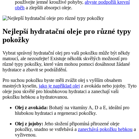
používejte jemné krouživé pohyby,
abyste podpořili krevní
oběh
a zlepšili absorpci oleje.
Nejlepší hydratační oleje pro různé typy
pokožky
Vybrat správný hydratační olej pro vaši pokožku může být někdy
matoucí, ale nezoufejte! Existuje několik skvělých možností pro
různé typy pokožky, které vám mohou pomoci dosáhnout žádané
hydratace a zbavit se podráždění.
Pro suchou pokožku byste měli zvážit olej s vyšším obsahem
mastných kyselin,
jako je například olej
z avokáda nebo jojoby. Tyto
oleje jsou skvělé pro hloubkovou hydrataci a zanechají vaši
pokožku hebkou a hydratovanou.
Olej z avokáda:
Bohatý na vitamíny A, D a E, ideální pro
hlubokou hydrataci a regeneraci pokožky.
Olej z jojoby:
Jeho složení připomíná přirozené oleje
pokožky, snadno se vstřebává a
zanechává pokožku hebkou
a
vyživenou.