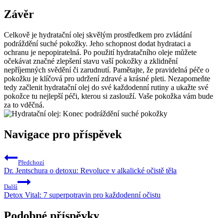
Závěr
Celkově je hydratační olej skvělým prostředkem pro zvládání
podráždění suché pokožky. Jeho schopnost dodat hydrataci a
ochranu je nepopiratelná. Po použití hydratačního oleje můžete
očekávat značné zlepšení stavu vaší pokožky a zklidnění
nepříjemných svědění či zarudnutí. Pamětajte, že pravidelná péče o
pokožku je klíčová pro udržení zdravé a krásné pleti. Nezapomeňte
tedy začlenit hydratační olej do své každodenní rutiny a ukažte své
pokožce tu nejlepší péči, kterou si zaslouží. Vaše pokožka vám bude
za to vděčná.
Navigace pro příspěvek
Předchozí
Dr. Jentschura o detoxu: Revoluce v alkalické očistě těla
Další
Detox Vital: 7 superpotravin pro každodenní očistu
Podobné příspěvky