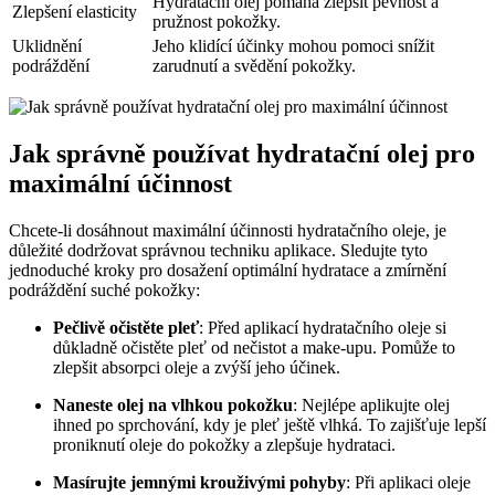
Hydratační olej pomáhá zlepšit pevnost a
Zlepšení elasticity
pružnost pokožky.
Uklidnění
Jeho klidící účinky mohou pomoci snížit
podráždění
zarudnutí a svědění pokožky.
Jak správně používat hydratační olej pro
maximální účinnost
Chcete-li dosáhnout maximální účinnosti hydratačního oleje, je
důležité dodržovat správnou techniku aplikace. Sledujte tyto
jednoduché kroky pro dosažení optimální hydratace a zmírnění
podráždění suché pokožky:
Pečlivě očistěte pleť
: Před aplikací hydratačního oleje si
důkladně očistěte pleť od nečistot a make-upu. Pomůže to
zlepšit absorpci oleje a zvýší jeho účinek.
Naneste olej na vlhkou pokožku
: Nejlépe aplikujte olej
ihned po sprchování, kdy je pleť ještě vlhká. To zajišťuje lepší
proniknutí oleje do pokožky a zlepšuje hydrataci.
Masírujte jemnými krouživými pohyby
: Při aplikaci oleje