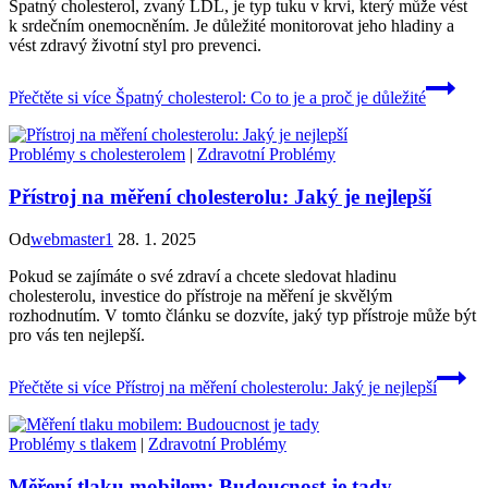
Špatný cholesterol, zvaný LDL, je typ tuku v krvi, který může vést
k srdečním onemocněním. Je důležité monitorovat jeho hladiny a
vést zdravý životní styl pro prevenci.
Přečtěte si více
Špatný cholesterol: Co to je a proč je důležité
Problémy s cholesterolem
|
Zdravotní Problémy
Přístroj na měření cholesterolu: Jaký je nejlepší
Od
webmaster1
28. 1. 2025
Pokud se zajímáte o své zdraví a chcete sledovat hladinu
cholesterolu, investice do přístroje na měření je skvělým
rozhodnutím. V tomto článku se dozvíte, jaký typ přístroje může být
pro vás ten nejlepší.
Přečtěte si více
Přístroj na měření cholesterolu: Jaký je nejlepší
Problémy s tlakem
|
Zdravotní Problémy
Měření tlaku mobilem: Budoucnost je tady