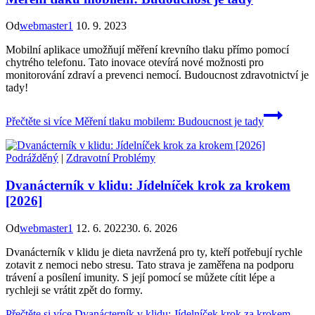
Od
webmaster1
10. 9. 2023
Mobilní aplikace umožňují měření krevního tlaku přímo pomocí
chytrého telefonu. Tato inovace otevírá nové možnosti pro
monitorování zdraví a prevenci nemocí. Budoucnost zdravotnictví je
tady!
Přečtěte si více
Měření tlaku mobilem: Budoucnost je tady
Podrážděný
|
Zdravotní Problémy
Dvanácterník v klidu: Jídelníček krok za krokem
[2026]
Od
webmaster1
12. 6. 2022
30. 6. 2026
Dvanácterník v klidu je dieta navržená pro ty, kteří potřebují rychle
zotavit z nemoci nebo stresu. Tato strava je zaměřena na podporu
trávení a posílení imunity. S její pomocí se můžete cítit lépe a
rychleji se vrátit zpět do formy.
Přečtěte si více
Dvanácterník v klidu: Jídelníček krok za krokem