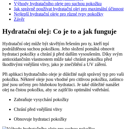
Výhody hydratačního oleje pro suchou pokožku
Jak správně používat hydratační olej pro maximální účinnost
Nejlepší hydratační oleje pro různé typy pokožky
Závěr
Hydratační olej: Co je to a jak funguje
Hydratační olej může být skvělým řešením pro ty, kteří trpí
podrážděnou suchou pokožkou. Jeho složení pomáhá obnovit
hydrataci pokožky a chrání ji před dalším vysoušením. Díky svým
antioxidančním vlastnostem může také chránit pokožku před
škodlivými vnějšími vlivy, jako je znečištění a UV záření.
Při aplikaci hydratačního oleje je důležité najít správný typ pro vaši
pokožku. Některé oleje jsou vhodné pro citlivou pokožku, zatímco
jiné jsou určeny pro hlubokou hydrataci. Je také důležité nanášet
olej na čistou pokožku, aby se zajišťilo optimální vstřebání.
Zabraňuje vysychání pokožky
Chrání před vnějšími vlivy
Obnovuje hydrataci pokožky