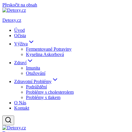
Přeskočit na obsah
Detoxy.cz
Úvod
Očista
Výživa
Fermentované Potraviny
Kyselina Askorbová
Zdraví
Imunita
Otužování
Zdravotní Problémy
Podráždění
Problémy s cholesterolem
Problémy s tlakem
O Nás
Kontakt