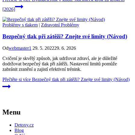
[2026]
Problémy s tlakem
|
Zdravotní Problémy
Bezpečný tlak při zátěži? Znejte své limity (Návod)
Od
webmaster1
29. 5. 2022
29. 6. 2026
Cvičení je skvělý způsob, jak udržovat zdraví, ale je důležité
dodržovat bezpečný tlak při zátěži. Nastavení limitů pomůže
zabránit zranění a zajistí efektivní trénink.
Přečtěte si více
Bezpečný tlak při zátěži? Znejte své limity (Návod)
Menu
Detoxy.cz
Blog