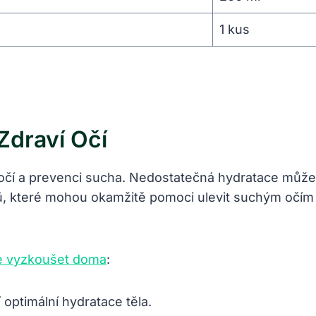
1 kus
Zdraví Očí
í očí a prevenci sucha. Nedostatečná hydratace může
, které mohou okamžitě pomoci ulevit suchým očím a 
e vyzkoušet doma
:
 optimální hydratace těla.