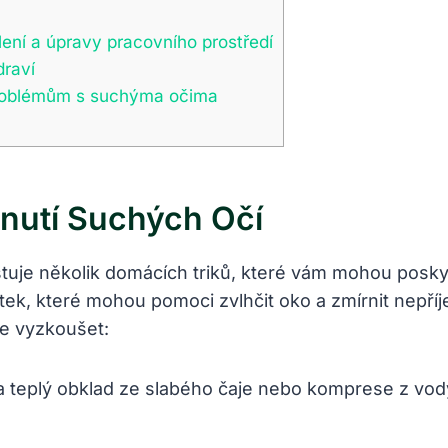
ní a úpravy pracovního prostředí
draví
problémům s suchýma očima
nutí Suchých Očí
uje několik domácích triků, které vám mohou posky
látek, které mohou pomoci zvlhčit oko a zmírnit nepř
e vyzkoušet:
 teplý obklad ze slabého čaje nebo komprese z vody