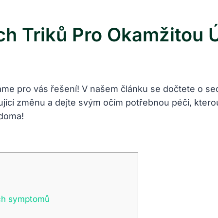
h Triků Pro Okamžitou 
máme pro vás řešení! V našem článku se dočtete o s
ující změnu a dejte svým očím potřebnou péči, kterou
 doma!
ých symptomů