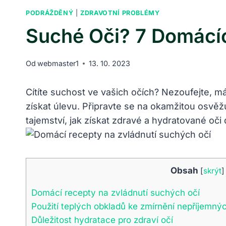
PODRÁŽDĚNÝ
|
ZDRAVOTNÍ PROBLÉMY
Suché Oči? 7 Domácíc
Od
webmaster1
13. 10. 2023
Cítíte suchost ve vašich očích? Nezoufejte, 
získat úlevu. Připravte se na okamžitou osvěž
tajemství, jak získat zdravé a hydratované oči
Obsah
[
skrýt
]
Domácí recepty na zvládnutí suchých očí
Použití teplých obkladů ke zmírnění nepříjemn
Důležitost hydratace pro zdraví očí