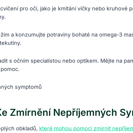
cvičení pro oči, jako je kmitání víčky nebo kruhové 
ny.
ežim a konzumujte potraviny bohaté na omega-3 mastn
tekutiny.
radit s očním specialistou nebo optikem. Mějte na p
u pomoc.
 Ke Zmírnění Nepříjemných 
eplých obkladů,
které mohou pomoci zmírnit nepříj