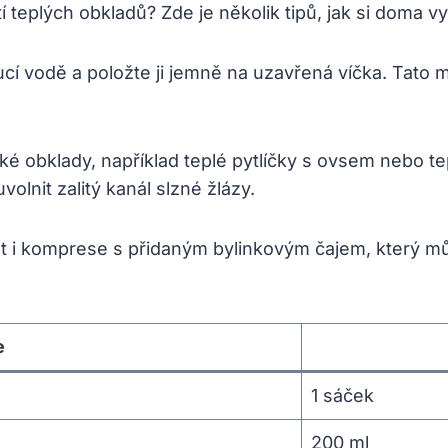
í teplých obkladů? Zde je několik tipů, jak si doma vy
cí vodě a položte ji jemně na uzavřená víčka. Tato 
hké obklady, například teplé pytlíčky s ovsem nebo 
olnit zalitý kanál slzné žlázy.
t i komprese s přidaným bylinkovým čajem, který mů
e
1 sáček
200 ml