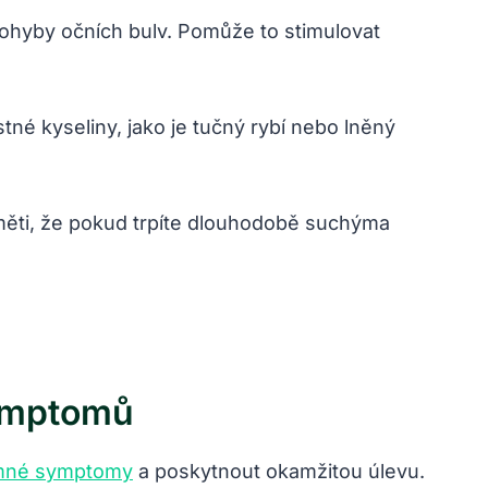
pohyby očních bulv. Pomůže to stimulovat
é kyseliny, jako je tučný rybí nebo lněný
aměti, že pokud trpíte dlouhodobě suchýma
Symptomů
emné symptomy
a poskytnout okamžitou úlevu.