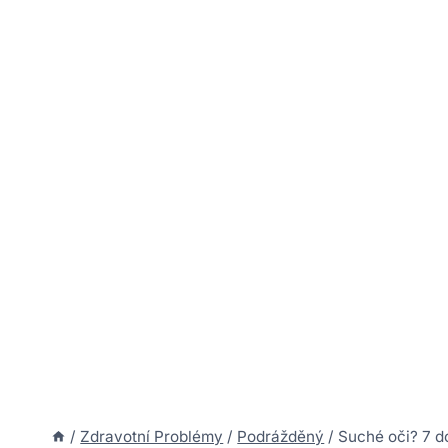
/
Zdravotní Problémy
/
Podrážděný
/
Suché oči? 7 d