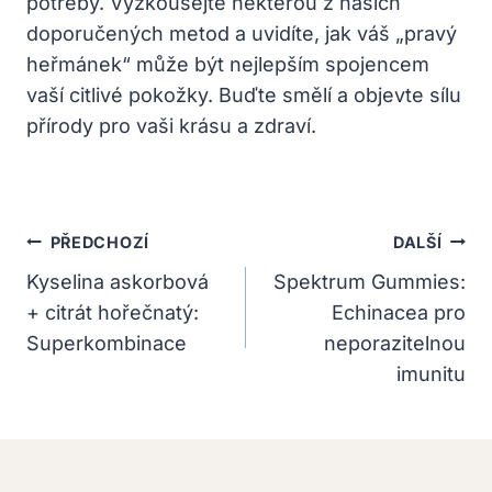
potřeby. Vyzkoušejte některou z našich
doporučených metod a uvidíte, jak váš „pravý
heřmánek“ může být nejlepším spojencem
vaší citlivé pokožky. Buďte smělí a objevte sílu
přírody pro vaši krásu a zdraví.
Navigace
PŘEDCHOZÍ
DALŠÍ
Pro
Kyselina askorbová
Spektrum Gummies:
+ citrát hořečnatý:
Echinacea pro
Příspěvek
Superkombinace
neporazitelnou
imunitu