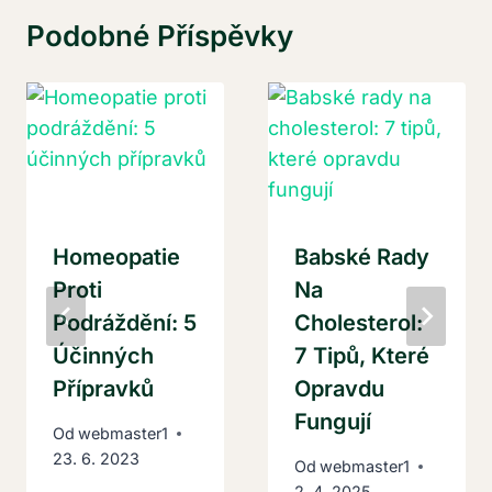
Podobné Příspěvky
Homeopatie
Babské Rady
Proti
Na
Podráždění: 5
Cholesterol:
Účinných
7 Tipů, Které
Přípravků
Opravdu
Fungují
Od
webmaster1
23. 6. 2023
Od
webmaster1
2. 4. 2025